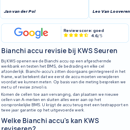
Jan van der Pol
Leo Van Looveren
Review score: goed
4.6
/5
Bianchi accu revisie bij KWS Seuren
Bij KWS openen we de Bianchi accu op een afgeschermde
werkbank en testen het BMS, de bedrading en elke cel
afzonderlijk. Bianchi-accu's zitten doorgaans geïntegreerd in het
frame, wat betekent dat we eerst de accu moeten verwijderen
voordat we kunnen meten. Op basis van die meting bespreken we
met u of revisie zinvol is.
Komen de cellen toe aan vervanging, dan plaatsen we nieuwe
cellen van A-merken en sluiten alles weer aan op het
oorspronkelijke BMS. U krijgt de accu terug met een testrapport en
twee jaar garantie op het uitgevoerde werk.
Welke Bianchi accu's kan KWS
reviseren?