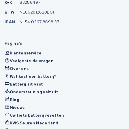
KvK
83286497
BTW
NL862812628B01
IBAN
NL54 0367 8698 37
Pagina's
Klantenservice
Veelgestelde vragen
Over ons
Wat kost een batterij?
Batterij zit vast
Ondersteuning valt uit
Blog
Nieuws
Uw fiets batterij resetten
KWS Seuren Nederland