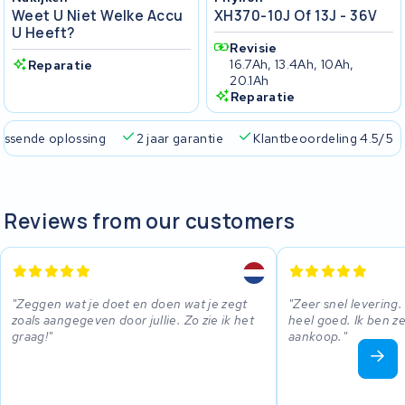
Weet U Niet Welke Accu
XH370-10J Of 13J - 36V
U Heeft?
Revisie
16.7Ah, 13.4Ah, 10Ah,
Reparatie
20.1Ah
Reparatie
passende oplossing
2 jaar garantie
Klantbeoordeling 4.5/5
Reviews from our customers
Zeggen wat je doet en doen wat je zegt
Zeer snel levering.
zoals aangegeven door jullie. Zo zie ik het
heel goed. Ik ben z
graag!
aankoop.