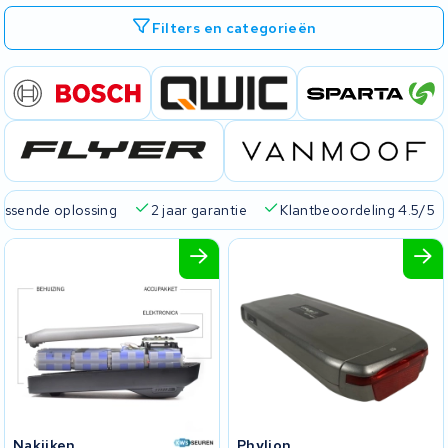
Filters en categorieën
passende oplossing
2 jaar garantie
Klantbeoordeling 4.5/5
Nakijken
Phylion