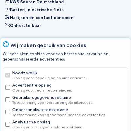
KWS Seuren Deutschland
Batterij elektrische fiets
Nakijken en contact opnemen
Onherstelbaar
Accu's
Wij maken gebruik van cookies
Wij gebruiken cookies voor een betere site-ervaring en
gepersonaliseerde advertenties.
© 2026 KWS Seuren
Algemene voorwaarden
Noodzakelijk
Privacy Policy
Opslag voor beveiliging en authenticatie.
Advertentie opslag
Opslag voor reclamedoeleinden.
Gebruikersgegevens reclame
Toestemming voor versturen gebruikersdata.
Gepersonaliseerde reclame
Toestemming voor gepersonaliseerde advertenties.
Analytische opslag
Opslag voor analyse, zoals bezoekduur.