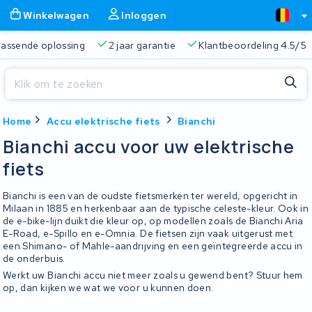
Winkelwagen
Inloggen
 passende oplossing
2 jaar garantie
Klantbeoordeling 4.5/5
Sluiten
Home
Accu elektrische fiets
Bianchi
Winkelwagen
Sluiten
Bianchi accu voor uw elektrische
Begin te typen in de zoekbalk om te zoeken
fiets
Je winkelwagen is leeg.
Bianchi is een van de oudste fietsmerken ter wereld, opgericht in
Gratis verzending
Altijd een passende oplossing
2 jaa
Milaan in 1885 en herkenbaar aan de typische celeste-kleur. Ook in
de e-bike-lijn duikt die kleur op, op modellen zoals de Bianchi Aria
E-Road, e-Spillo en e-Omnia. De fietsen zijn vaak uitgerust met
een Shimano- of Mahle-aandrijving en een geïntegreerde accu in
de onderbuis.
Werkt uw Bianchi accu niet meer zoals u gewend bent? Stuur hem
op, dan kijken we wat we voor u kunnen doen.