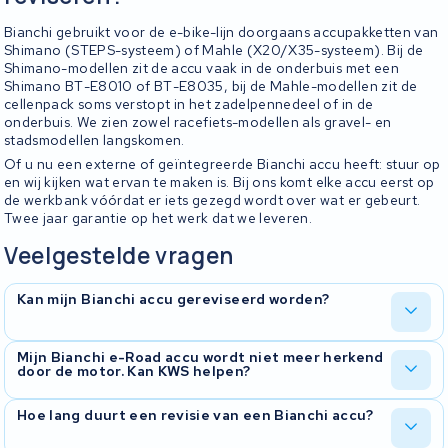
Bianchi gebruikt voor de e-bike-lijn doorgaans accupakketten van
Shimano (STEPS-systeem) of Mahle (X20/X35-systeem). Bij de
Shimano-modellen zit de accu vaak in de onderbuis met een
Shimano BT-E8010 of BT-E8035, bij de Mahle-modellen zit de
cellenpack soms verstopt in het zadelpennedeel of in de
onderbuis. We zien zowel racefiets-modellen als gravel- en
stadsmodellen langskomen.
Of u nu een externe of geïntegreerde Bianchi accu heeft: stuur op
en wij kijken wat ervan te maken is. Bij ons komt elke accu eerst op
de werkbank vóórdat er iets gezegd wordt over wat er gebeurt.
Twee jaar garantie op het werk dat we leveren.
Veelgestelde vragen
Kan mijn Bianchi accu gereviseerd worden?
In de meeste gevallen wel, ook bij geïntegreerde Shimano- en
Mijn Bianchi e-Road accu wordt niet meer herkend
door de motor. Kan KWS helpen?
Mahle-pakketten. We openen de accu, controleren elke cel en het
BMS, en bespreken met u wat de beste oplossing is.
Bij de e-Road-lijn met het Mahle X20-systeem zien we vaak BMS-
Hoe lang duurt een revisie van een Bianchi accu?
storingen of communicatieproblemen. Wij meten alles door en