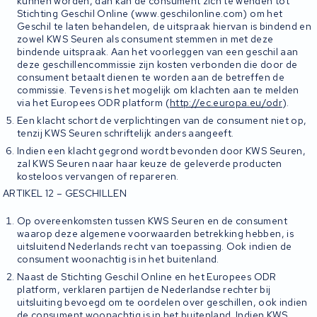
kunnen worden, dan kan de consument zich te wenden tot
Stichting Geschil Online (www.geschilonline.com) om het
Geschil te laten behandelen, de uitspraak hiervan is bindend en
zowel KWS Seuren als consument stemmen in met deze
bindende uitspraak. Aan het voorleggen van een geschil aan
deze geschillencommissie zijn kosten verbonden die door de
consument betaalt dienen te worden aan de betreffen de
commissie. Tevens is het mogelijk om klachten aan te melden
via het Europees ODR platform (
http://ec.europa.eu/odr
).
Een klacht schort de verplichtingen van de consument niet op,
tenzij KWS Seuren schriftelijk anders aangeeft.
Indien een klacht gegrond wordt bevonden door KWS Seuren,
zal KWS Seuren naar haar keuze de geleverde producten
kosteloos vervangen of repareren.
ARTIKEL 12 – GESCHILLEN
Op overeenkomsten tussen KWS Seuren en de consument
waarop deze algemene voorwaarden betrekking hebben, is
uitsluitend Nederlands recht van toepassing. Ook indien de
consument woonachtig is in het buitenland.
Naast de Stichting Geschil Online en het Europees ODR
platform, verklaren partijen de Nederlandse rechter bij
uitsluiting bevoegd om te oordelen over geschillen, ook indien
de consument woonachtig is in het buitenland. Indien KWS