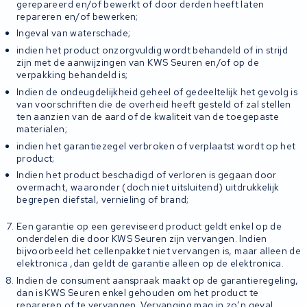
gerepareerd en/of bewerkt of door derden heeft laten
repareren en/of bewerken;
Ingeval van waterschade;
indien het product onzorgvuldig wordt behandeld of in strijd
zijn met de aanwijzingen van KWS Seuren en/of op de
verpakking behandeld is;
Indien de ondeugdelijkheid geheel of gedeeltelijk het gevolg is
van voorschriften die de overheid heeft gesteld of zal stellen
ten aanzien van de aard of de kwaliteit van de toegepaste
materialen;
indien het garantiezegel verbroken of verplaatst wordt op het
product;
Indien het product beschadigd of verloren is gegaan door
overmacht, waaronder (doch niet uitsluitend) uitdrukkelijk
begrepen diefstal, vernieling of brand;
Een garantie op een gereviseerd product geldt enkel op de
onderdelen die door KWS Seuren zijn vervangen. Indien
bijvoorbeeld het cellenpakket niet vervangen is, maar alleen de
elektronica ,dan geldt de garantie alleen op de elektronica.
Indien de consument aanspraak maakt op de garantieregeling,
dan is KWS Seuren enkel gehouden om het product te
repareren of te vervangen. Vervanging mag in zo’n geval