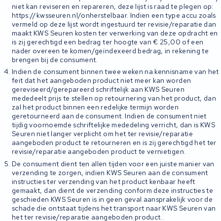
niet kan reviseren en repareren, deze lijst is raad te plegen op:
https://kwsseuren.nl/onherstelbaar. Indien een type accu zoals
vermeld op deze lijst wordt ingestuurd ter revisie/reparatie dan
maakt KWS Seuren kosten ter verwerking van deze opdracht en
is zij gerechtigd een bedrag ter hoogte van € 25,00 of een
nader overeen te komen/geïndexeerd bedrag, in rekening te
brengen bij de consument.
Indien de consument binnen twee weken na kennisname van het
feit dat het aangeboden product niet meer kan worden
gereviseerd/gerepareerd schriftelijk aan KWS Seuren
mededeelt prijs te stellen op retournering van het product, dan
zal het product binnen een redelijke termijn worden
geretourneerd aan de consument. Indien de consument niet
tijdig voornoemde schriftelijke mededeling verricht, dan is KWS
Seuren niet langer verplicht om het ter revisie/reparatie
aangeboden product te retourneren en is zij gerechtigd het ter
revisie/reparatie aangeboden product te vernietigen.
De consument dient ten allen tijden voor een juiste manier van
verzending te zorgen, indien KWS Seuren aan de consument
instructies ter verzending van het product kenbaar heeft
gemaakt, dan dient de verzending conform deze instructies te
geschieden KWS Seuren is in geen geval aansprakelijk voor de
schade die ontstaat tijdens het transport naar KWS Seuren van
het ter revisie/reparatie aangeboden product..