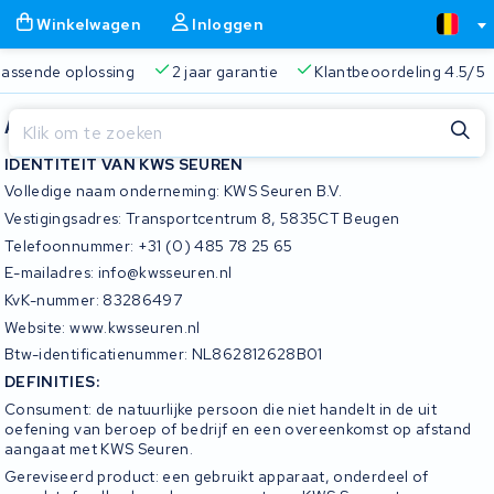
Winkelwagen
Inloggen
 passende oplossing
2 jaar garantie
Klantbeoordeling 4.5/5
Sluiten
Algemene voorwaarden KWS Seuren
IDENTITEIT VAN KWS SEUREN
Volledige naam onderneming: KWS Seuren B.V.
Winkelwagen
Sluiten
Vestigingsadres: Transportcentrum 8, 5835CT Beugen
Begin te typen in de zoekbalk om te zoeken
Telefoonnummer: +31 (0) 485 78 25 65
Je winkelwagen is leeg.
E-mailadres: info@kwsseuren.nl
KvK-nummer: 83286497
Gratis verzending
Altijd een passende oplossing
2 jaa
Website: www.kwsseuren.nl
Btw-identificatienummer: NL862812628B01
DEFINITIES:
Consument: de natuurlijke persoon die niet handelt in de uit
oefening van beroep of bedrijf en een overeenkomst op afstand
aangaat met KWS Seuren.
Gereviseerd product: een gebruikt apparaat, onderdeel of