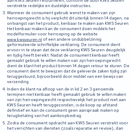
aan KWS Seuren retourneren, conform de door KWS Seuren
verstrekte redelijke en duidelijke instructies.
Wanneer de consument gebruik wenst te maken van zijn
herroepingsrecht is hij verplicht dit uiterlijk binnen 14 dagen, na
ontvangst van het product, kenbaar te maken aan KWS Seuren.
Het kenbaar maken kan de consument doen middels het
modelformulier voor herroeping op de website
www.kwsseuren.nl
of een andere ondubbelzinnig
geformuleerde schriftelijke verklaring. De consument dient
ervoor in te staan dat deze verklaring KWS Seuren deugdelijk
en tijdig heeft bereikt. Nadat de consument kenbaar heeft
gemaakt gebruik te willen maken van zijn herroepingsrecht
dient de klant het product binnen 14 dagen retour te sturen. De
consument dient te bewijzen dat de geleverde zaken tijdig zijn
teruggestuurd, bijvoorbeeld door middel van een bewijs van
verzending.
Indien de klant na afloop van de in lid 2 en 3 genoemde
termijnen niet kenbaar heeft gemaakt gebruik te willen maken
van zijn herroepingsrecht respectievelijk het product niet aan
KWS Seuren heeft teruggezonden, is de koop op afstand
definitief en kan de consument geen aanspraak maken op
terugbetaling van het aankoopbedrag.
Zodra de consument opdracht aan KWS Seuren verstrekt voor
het verrichten van diensten (zoals reparatie en revisie), dan