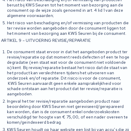
berust bij KWS Seuren tot het moment van bezorging aan de
consument op de wijze zoals genoemd in art. 4 lid 1 van deze
algemene voorwaarden;
Het risico van beschadiging en/of vermissing van producten die
ter revisie worden aangeboden door de consument liggen tot
het moment van bezorging aan KWS Seuren bij de consument.
ARTIKEL 9 – UITVOERING REVISIE/REPARATIE
De consument staat ervoor in dat het aangeboden product ter
revisie/reparatie op dat moment reeds defecten of een te hoge
degradatie (een staat wat voor de consument niet voldoende
is) kent. Bij revisie/reparatie bestaat het risico dat de staat van
het product kan verslechteren tijdens het uitvoeren van
onderzoek en/of reparatie. Dit risico is voor de consument,
KWS Seuren aanvaardt geen enkele aansprakelijkheid voor
schade ontstaan aan het product dat ter revisie/reparatie is
aangeboden.
Ingeval het ter revisie/reparatie aangeboden product naar
beoordeling door KWS Seuren niet gereviseerd/gerepareerd
kan worden, dan is de consument enkel onderzoekskosten
verschuldigd ter hoogte van € 75,00, of een nader overeen te
komen/geïndexeerd bedrag.
KWS Seuren houdt op haar website een lijst bij van accu’s die zij