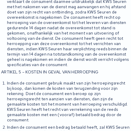
verklaart de consument daarmee uitdrukkelijk dat KWS Seuren
met het nakomen van de dienst mag aanvangen en hij afstand
doet van zijn recht van ontbinding, zodra KWS Seuren de
overeenkomst is nagekomen. De consument heeft recht op
herroeping van de overeenkomst tot het leveren van diensten
gedurende 14 dagen nadat de overeenkomst tot stand is
gekomen, onafhankelijk van het moment van uitvoering of
voltooiing van de dienst. De consument heeft geen recht tot
herroepping van deze overeenkomst tot het verrichten van
diensten, indien KWS Seuren haar verplichting reeds binnen de
termijn van 14 dagen na totstandkoming van de overeenkomst
geheel is nagekomen en indien de dienst wordt verricht volgens
specificaties van de consument.
ARTIKEL 5 – KOSTEN IN GEVAL VAN HERROEPING
Indien de consument gebruik maakt van zijn herroepingsrecht
bij koop, dan komen de kosten van terugzending voor zijn
rekening. Doet de consument een beroep op zijn
herroepingsrecht ten aanzien van diensten, dan zijn de
gemaakte kosten tot het moment van herroeping verschuldigd.
KWS Seuren heeft het recht van verrekening van de reeds
gemaakte kosten met een (vooraf) betaald bedrag door de
consument.
Indien de consument een bedrag betaald heeft, zal KWS Seuren