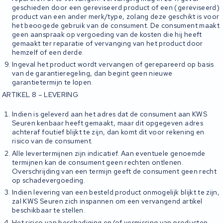
geschieden door een gereviseerd product of een (gereviseerd)
product van een ander merk/type, zolang deze geschikt is voor
het beoogede gebruik van de consument. De consument maakt
geen aanspraak op vergoeding van de kosten die hij heeft
gemaakt ter reparatie of vervanging van het product door
hemzelf of een derde.
Ingeval het product wordt vervangen of gerepareerd op basis
van de garantieregeling, dan begint geen nieuwe
garantietermijn te lopen.
ARTIKEL 8 – LEVERING
Indien is geleverd aan het adres dat de consument aan KWS
Seuren kenbaar heeft gemaakt, maar dit opgegeven adres
achteraf foutief blijkt te zijn, dan komt dit voor rekening en
risico van de consument.
Alle levertermijnen zijn indicatief. Aan eventuele genoemde
termijnen kan de consument geen rechten ontlenen.
Overschrijding van een termijn geeft de consument geen recht
op schadevergoeding.
Indien levering van een besteld product onmogelijk blijkt te zijn,
zal KWS Seuren zich inspannen om een vervangend artikel
beschikbaar te stellen.
Het risico van beschadiging en/of vermissing van producten