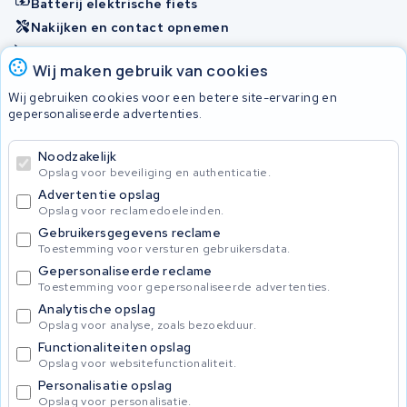
Batterij elektrische fiets
Nakijken en contact opnemen
Onherstelbaar
Wij maken gebruik van cookies
Wij gebruiken cookies voor een betere site-ervaring en
Accu's
gepersonaliseerde advertenties.
Noodzakelijk
© 2026 KWS Seuren
Opslag voor beveiliging en authenticatie.
Algemene voorwaarden
Advertentie opslag
Privacy Policy
Opslag voor reclamedoeleinden.
Gebruikersgegevens reclame
Toestemming voor versturen gebruikersdata.
Gepersonaliseerde reclame
Toestemming voor gepersonaliseerde advertenties.
Analytische opslag
Opslag voor analyse, zoals bezoekduur.
Functionaliteiten opslag
Opslag voor websitefunctionaliteit.
Personalisatie opslag
Opslag voor personalisatie.