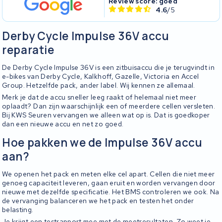
Review score: goed
4.6
/5
Derby Cycle Impulse 36V accu
reparatie
De Derby Cycle Impulse 36V is een zitbuisaccu die je terugvindt in
e-bikes van Derby Cycle, Kalkhoff, Gazelle, Victoria en Accel
Group. Hetzelfde pack, ander label. Wij kennen ze allemaal.
Merk je dat de accu sneller leeg raakt of helemaal niet meer
oplaadt? Dan zijn waarschijnlijk een of meerdere cellen versleten.
Bij KWS Seuren vervangen we alleen wat op is. Dat is goedkoper
dan een nieuwe accu en net zo goed.
Hoe pakken we de Impulse 36V accu
aan?
We openen het pack en meten elke cel apart. Cellen die niet meer
genoeg capaciteit leveren, gaan eruit en worden vervangen door
nieuwe met dezelfde specificatie. Het BMS controleren we ook. Na
de vervanging balanceren we het pack en testen het onder
belasting.
Je krijgt een testrapport mee met de meetresultaten. Zo weet je