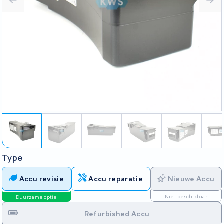
Type
Accu revisie
Accu reparatie
Nieuwe Accu
Niet beschikbaar
Duurzame optie
Refurbished Accu