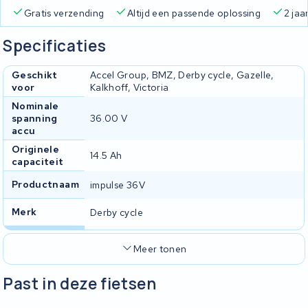
Gratis verzending
Altijd een passende oplossing
2 jaa
Specificaties
Geschikt
Accel Group, BMZ, Derby cycle, Gazelle,
voor
Kalkhoff, Victoria
Nominale
spanning
36.00 V
accu
Originele
14.5 Ah
capaciteit
Productnaam
impulse 36V
Merk
Derby cycle
Meer tonen
Past in deze fietsen