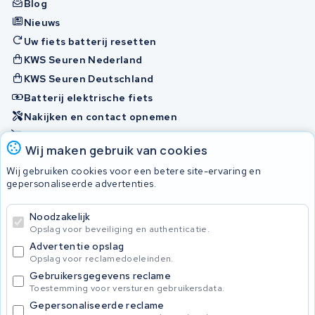
Blog
Nieuws
Uw fiets batterij resetten
KWS Seuren Nederland
KWS Seuren Deutschland
Batterij elektrische fiets
Nakijken en contact opnemen
Onherstelbaar
Wij maken gebruik van cookies
Wij gebruiken cookies voor een betere site-ervaring en
Accu's
gepersonaliseerde advertenties.
Noodzakelijk
© 2026 KWS Seuren
Opslag voor beveiliging en authenticatie.
Algemene voorwaarden
Advertentie opslag
Privacy Policy
Opslag voor reclamedoeleinden.
Gebruikersgegevens reclame
Toestemming voor versturen gebruikersdata.
Gepersonaliseerde reclame