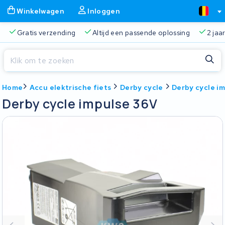
Winkelwagen
Inloggen
Gratis verzending
Altijd een passende oplossing
2 jaa
Sluiten
Home
Accu elektrische fiets
Derby cycle
Derby cycle i
Winkelwagen
Sluiten
Derby cycle impulse 36V
Begin te typen in de zoekbalk om te zoeken
Je winkelwagen is leeg.
Gratis verzending
Altijd een passende oplossing
2 jaa