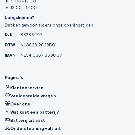
9:00 - 12:00
13:00 - 17:00
Langskomen?
Dat kan gewoon tijdens onze openingstijden.
KvK
83286497
BTW
NL862812628B01
IBAN
NL54 0367 8698 37
Pagina's
Klantenservice
Veelgestelde vragen
Over ons
Wat kost een batterij?
Batterij zit vast
Ondersteuning valt uit