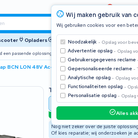
Beoordeling
4,6/5
Wij maken gebruik van 
Wij gebruiken cookies voor een bete
 scooter
Opladers
Accessoires
Noodzakelijk
Opslag voor bevei
Advertentie opslag
Opslag vo
ijd een passende oplossing
2 jaar garant
Gebruikersgegevens reclame
ap BCN LON 48V Accu
Gepersonaliseerde reclame
Sluite
Analytische opslag
Opslag voo
Functionaliteiten opslag
Opsla
Type
Personalisatie opslag
Opslag 
Accu revisie
Accu reparat
Alles ak
Duurzame optie
Begin te typen in de zoekbalk om te zoeken
Nog niet zeker over de juiste oplossi
Of kies reparatie; wij onderzoeken je a