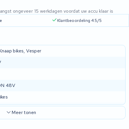
ntvangst ongeveer 15 werkdagen voordat uw accu klaar is
ie
Klantbeoordeling 4.5/5
 Knaap bikes, Vesper
V
ON 48V
ikes
Meer tonen