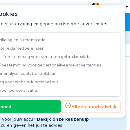
België
cookies
Winkelwagen
Inloggen
re site-ervaring en gepersonaliseerde advertenties.
liging en authenticatie.
or reclamedoeleinden.
ie
Klantbeoordeling 4.5/5
Toestemming voor versturen gebruikersdata.
Toestemming voor gepersonaliseerde advertenties.
n
r analyse, zoals bezoekduur.
g voor websitefunctionaliteit.
voor personalisatie.
ie
Nieuwe Accu
Refurbished Accu
koord
Alleen noodzakelijk
Niet beschikbaar
Niet beschikbaar
ng voor jouw accu?
Bekijk onze keuzehulp
ccu en geven het juiste advies