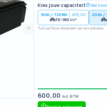
Kies jouw capaciteit
Wat betek
15Ah / 720Wh
495,00
20Ah /
70-180
km*
*Let op! Deze afstanden zijn een indicatie
600,00
Incl. BTW
Service aanvragen