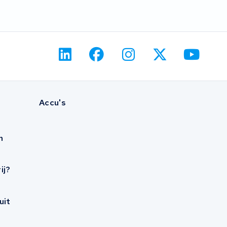
Accu's
n
ij?
uit