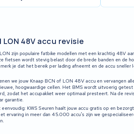
 LON 48V accu revisie
N zijn populaire fatbike modellen met een krachtig 48V aan
e fietsen wordt stevig belast door de brede banden en de h
 merk je dat het bereik per lading afneemt en de accu sneller 
enen we jouw Knaap BCN of LON 48V accu en vervangen alle
 nieuwe, hoogwaardige cellen. Het BMS wordt uitvoerig getest 
rd, zodat het accupakket weer optimaal presteert. Na de revi
ar garantie.
et eenvoudig: KWS Seuren haalt jouw accu gratis op en bezorgt
et ervaring in meer dan 45.000 accu's zijn we gespecialiseerd
n.