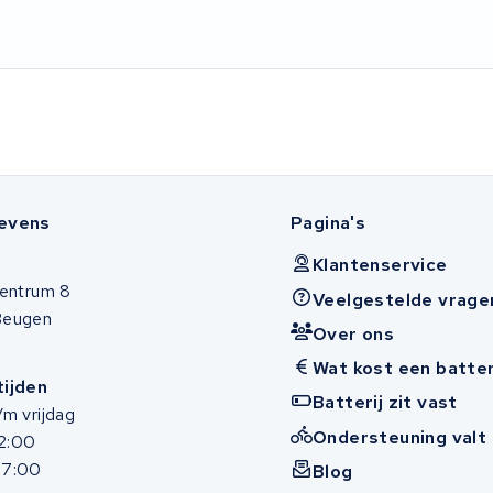
evens
Pagina's
Klantenservice
entrum 8
Veelgestelde vrage
Beugen
Over ons
Wat kost een batter
ijden
Batterij zit vast
m vrijdag
Ondersteuning valt 
12:00
17:00
Blog