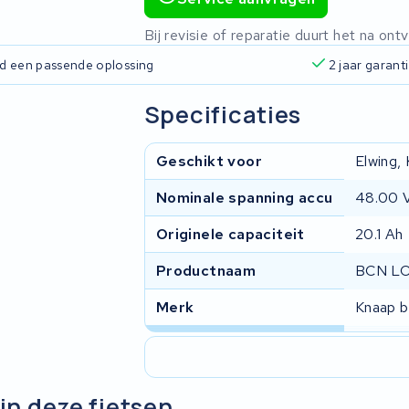
Bij revisie of reparatie duurt het na o
ijd een passende oplossing
2 jaar garant
Specificaties
Geschikt voor
Elwing,
Nominale spanning accu
48.00 
Originele capaciteit
20.1 Ah
Productnaam
BCN L
Merk
Knaap b
in deze fietsen