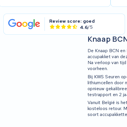
Review score: goed
4.6
/5
Knaap BCN
De Knaap BCN en LO
accupakket van dez
Na verloop van tijd
voorheen.
Bij KWS Seuren op
lithiumcellen door
opnieuw gekalibree
testrapport en 2 ja
Vanuit België is h
kosteloos retour. M
soort accupakkette