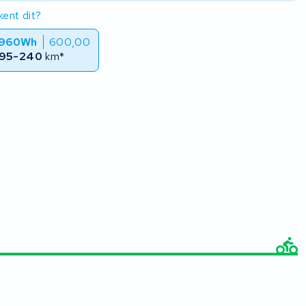
ent dit?
 960Wh
600,00
95-240
km*