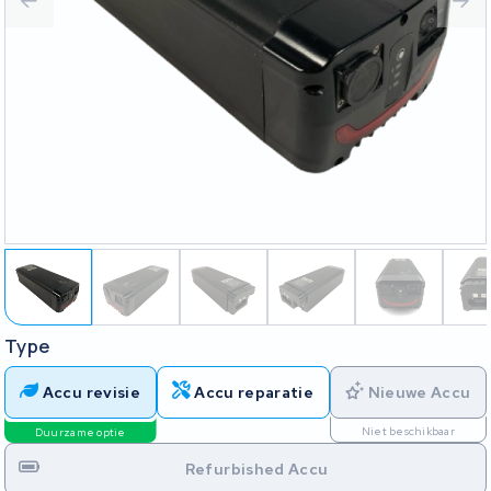
Type
Accu revisie
Accu reparatie
Nieuwe Accu
Niet beschikbaar
Duurzame optie
Refurbished Accu