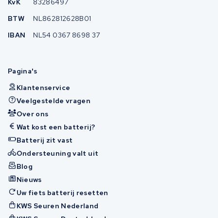
KvK
83286497
BTW
NL862812628B01
IBAN
NL54 0367 8698 37
Pagina's
Klantenservice
Veelgestelde vragen
Over ons
Wat kost een batterij?
Batterij zit vast
Ondersteuning valt uit
Blog
Nieuws
Uw fiets batterij resetten
KWS Seuren Nederland