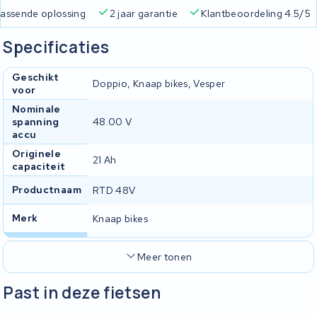
 passende oplossing
2 jaar garantie
Klantbeoordeling 4.5/5
Specificaties
Geschikt
Doppio, Knaap bikes, Vesper
voor
Nominale
spanning
48.00 V
accu
Originele
21 Ah
capaciteit
Productnaam
RTD 48V
Merk
Knaap bikes
Meer tonen
Past in deze fietsen