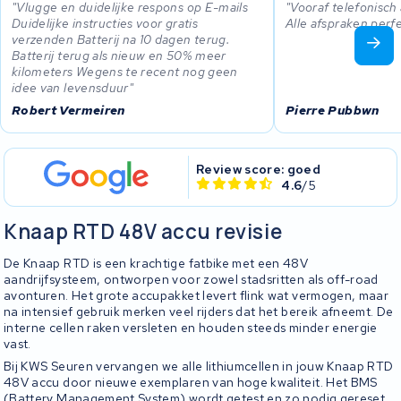
Vlugge en duidelijke respons op E-mails
Vooraf telefonisch
Duidelijke instructies voor gratis
Alle afspraken per
verzenden Batterij na 10 dagen terug.
Batterij terug als nieuw en 50% meer
kilometers Wegens te recent nog geen
idee van levensduur
Robert Vermeiren
Pierre Pubbwn
Review score: goed
4.6
/5
Knaap RTD 48V accu revisie
De Knaap RTD is een krachtige fatbike met een 48V
aandrijfsysteem, ontworpen voor zowel stadsritten als off-road
avonturen. Het grote accupakket levert flink wat vermogen, maar
na intensief gebruik merken veel rijders dat het bereik afneemt. De
interne cellen raken versleten en houden steeds minder energie
vast.
Bij KWS Seuren vervangen we alle lithiumcellen in jouw Knaap RTD
48V accu door nieuwe exemplaren van hoge kwaliteit. Het BMS
(Battery Management System) wordt getest en zo nodig gereset,