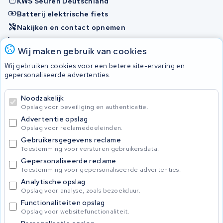
KWS Seuren Deutschland
Batterij elektrische fiets
Nakijken en contact opnemen
Onherstelbaar
Wij maken gebruik van cookies
Wij gebruiken cookies voor een betere site-ervaring en
Accu's
gepersonaliseerde advertenties.
Noodzakelijk
© 2026 KWS Seuren
Opslag voor beveiliging en authenticatie.
Algemene voorwaarden
Advertentie opslag
Privacy Policy
Opslag voor reclamedoeleinden.
Gebruikersgegevens reclame
Toestemming voor versturen gebruikersdata.
Gepersonaliseerde reclame
Toestemming voor gepersonaliseerde advertenties.
Analytische opslag
Opslag voor analyse, zoals bezoekduur.
Functionaliteiten opslag
Opslag voor websitefunctionaliteit.