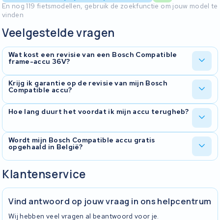
En nog 119 fietsmodellen, gebruik de zoekfunctie om jouw model te
vinden
Veelgestelde vragen
Wat kost een revisie van een Bosch Compatible
frame-accu 36V?
De prijs hangt af van het aantal cellen dat vervangen moet
Krijg ik garantie op de revisie van mijn Bosch
Compatible accu?
worden. Na ontvangst van je accu stellen we een diagnose op en
krijg je een prijsopgave voordat we beginnen. Revisie is doorgaans
flink voordeliger dan een volledig nieuwe accu kopen.
Ja, je krijgt 2 jaar garantie op elke revisie die KWS Seuren uitvoert.
Hoe lang duurt het voordat ik mijn accu terugheb?
Die garantie geldt op de vervangen cellen en het uitgevoerde
werk. Bij elke revisie ontvang je ook een testrapport met de
meetresultaten.
De exacte doorlooptijd hangt af van de drukte in onze werkplaats
Wordt mijn Bosch Compatible accu gratis
opgehaald in België?
en de beschikbaarheid van onderdelen. Zodra je accu bij ons
binnenkomt, kun je de voortgang live volgen via onze online
tracker. We houden je op de hoogte van elke stap.
Ja. KWS Seuren regelt gratis ophaling en retourzending voor
Klantenservice
klanten in België. Je hoeft je accu alleen goed te verpakken. Wij
zorgen voor de rest, van ophalen tot terugbezorgen na revisie.
Vind antwoord op jouw vraag in ons helpcentrum
Wij hebben veel vragen al beantwoord voor je.