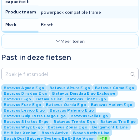
capaciteit
Productnaam
powerpack compatible frame
Merk
Bosch
Meer tonen
Past in deze fietsen
Batavus Agudo E go
Batavus Altura E-go
Batavus Como E go
Batavus Dinsdag E go
Batavus Dinsdag E go Exclusive
Batavus E-go
Batavus Fier
Batavus Finez E-go
Batavus Fuze E go
Batavus Garda E go
Batavus Harlem E go
Batavus Levico E go
Batavus Palermo E go
Batavus Quip Extra Cargo E go
Batavus Sella E go
Batavus Stratos E-go
Batavus Trento E go
Batavus Tria E go
Batavus Wayz E-go
Batavus Zonar E go
Bergamont E Line
BH Bikes Xenion
Bosch Active
Bosch Active Line
Bosch Dual Battery System. Bij E-Bike Vision
+119