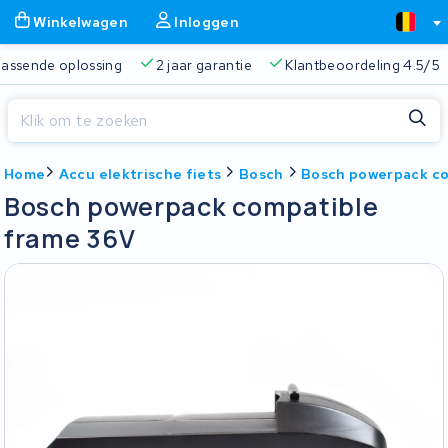
Winkelwagen
Inloggen
 passende oplossing
2 jaar garantie
Klantbeoordeling 4.5/5
Sluiten
Home
Accu elektrische fiets
Bosch
Bosch powerpack co
Winkelwagen
Sluiten
Bosch powerpack compatible
Begin te typen in de zoekbalk om te zoeken
frame 36V
Je winkelwagen is leeg.
Gratis verzending
Altijd een passende oplossing
2 jaa