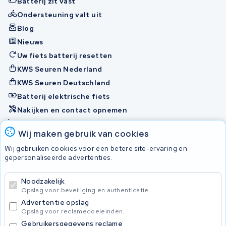
Batterij zit vast
Ondersteuning valt uit
Blog
Nieuws
Uw fiets batterij resetten
KWS Seuren Nederland
KWS Seuren Deutschland
Batterij elektrische fiets
Nakijken en contact opnemen
Onherstelbaar
Wij maken gebruik van cookies
Wij gebruiken cookies voor een betere site-ervaring en
Accu's
gepersonaliseerde advertenties.
Noodzakelijk
© 2026 KWS Seuren
Opslag voor beveiliging en authenticatie.
Algemene voorwaarden
Advertentie opslag
Privacy Policy
Opslag voor reclamedoeleinden.
Gebruikersgegevens reclame