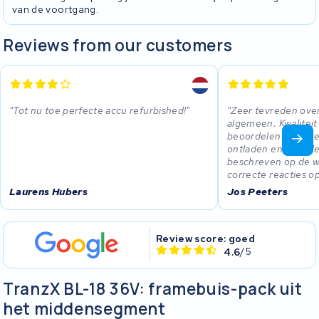
van de voortgang.
Reviews from our customers
Tot nu toe perfecte accu refurbished!
Zeer tevreden over
algemeen. Kwaliteit
beoordelen na enke
ontladen en herladen
beschreven op de w
correcte reacties o
Laurens Hubers
Jos Peeters
Review score: goed
4.6
/5
TranzX BL-18 36V: framebuis-pack uit
het middensegment