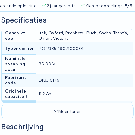
 passende oplossing
2 jaar garantie
Klantbeoordeling 4.5/5
Specificaties
Geschikt
Itek, Oxford, Prophete, Puch, Sachs, TranzX,
voor
Union, Victoria
Typenummer
PO:2335-1807100001
Nominale
spanning
36.00 V
accu
Fabrikant
D18J 0176
code
Originele
11.2 Ah
capaciteit
Meer tonen
Beschrijving