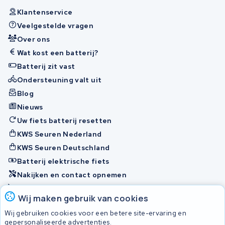
Klantenservice
Veelgestelde vragen
Over ons
Wat kost een batterij?
Batterij zit vast
Ondersteuning valt uit
Blog
Nieuws
Uw fiets batterij resetten
KWS Seuren Nederland
KWS Seuren Deutschland
Batterij elektrische fiets
Nakijken en contact opnemen
Onherstelbaar
Wij maken gebruik van cookies
Wij gebruiken cookies voor een betere site-ervaring en
Accu's
gepersonaliseerde advertenties.