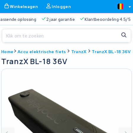
Winkelwagen
Inloggen
 passende oplossing
2 jaar garantie
Klantbeoordeling 4.5/5
Sluiten
Home
Accu elektrische fiets
TranzX
TranzX BL-18 36V
Winkelwagen
Sluiten
TranzX BL-18 36V
Begin te typen in de zoekbalk om te zoeken
Je winkelwagen is leeg.
Gratis verzending
Altijd een passende oplossing
2 jaa