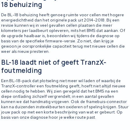
18 behuizing
De BL-18 behuizing heeft genoeg ruimte voor cellen met hogere
energiedichtheid dan het originele pack uit 2014-2018. Bij een
revisie kunnen wij in veel gevallen cellen plaatsen die meer
kilometers per laadbeurt opleveren, mits het BMS dat aankan. Of
de upgrade haalbaar is, beoordelen wij tijdens de diagnose op
basis van de specifieke firmware-versie. Zo niet, dan krijg je
gewoon je oorspronkelijke capaciteit terug met nieuwe cellen die
weer als nieuw presteren.
BL-18 laadt niet of geeft TranzX-
foutmelding
Een BL-18-pack dat plotseling niet meer wil laden of waarbij de
TranzX-controller een foutmelding geeft, hoeft niet altijd nieuwe
cellen nodig te hebben. Wij zien geregeld dat het BMS na een
diepe ontlading zichzelf vergrendelt; in een aantal gevallen
kunnen we dat handmatig vrijgeven. Ook de framebuis-connector
kan na duizenden insteekbeurten oxideren of speling krijgen. Stuur
jouw pack op met een korte beschrijving van wat er gebeurt. Op
basis van onze diagnose hoor je welke route past.