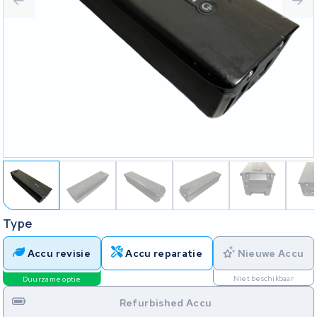
Type
Accu revisie
Accu reparatie
Nieuwe Accu
Niet beschikbaar
Duurzame optie
Refurbished Accu