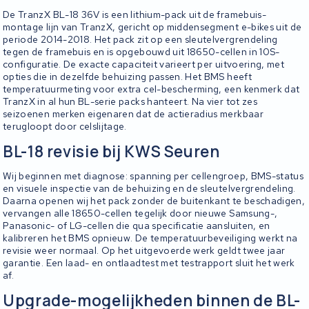
De TranzX BL-18 36V is een lithium-pack uit de framebuis-
montage lijn van TranzX, gericht op middensegment e-bikes uit de
periode 2014-2018. Het pack zit op een sleutelvergrendeling
tegen de framebuis en is opgebouwd uit 18650-cellen in 10S-
configuratie. De exacte capaciteit varieert per uitvoering, met
opties die in dezelfde behuizing passen. Het BMS heeft
temperatuurmeting voor extra cel-bescherming, een kenmerk dat
TranzX in al hun BL-serie packs hanteert. Na vier tot zes
seizoenen merken eigenaren dat de actieradius merkbaar
terugloopt door celslijtage.
BL-18 revisie bij KWS Seuren
Wij beginnen met diagnose: spanning per cellengroep, BMS-status
en visuele inspectie van de behuizing en de sleutelvergrendeling.
Daarna openen wij het pack zonder de buitenkant te beschadigen,
vervangen alle 18650-cellen tegelijk door nieuwe Samsung-,
Panasonic- of LG-cellen die qua specificatie aansluiten, en
kalibreren het BMS opnieuw. De temperatuurbeveiliging werkt na
revisie weer normaal. Op het uitgevoerde werk geldt twee jaar
garantie. Een laad- en ontlaadtest met testrapport sluit het werk
af.
Upgrade-mogelijkheden binnen de BL-