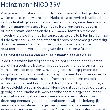
Heinzmann NiCD 36V
Kies je voor een Heinzmann fiets accu revisie, dan heb je de keuze
welke capaciteit je wilt nemen. Nadat de accurevisie is volbracht
zal bij identiek gebleven fiets accuspecificaties, de actieradius van
de Heinzmann fiets accu het niveau bereiken van de accu in
originele staat. Aangezien de
Heinzmann
batterijrevisie de
mogelijkheid biedt om de batterijcapaciteit uit te laten breiden, zal
dit de actieradius van de fietsaccu dienovereenkomstig evenredig
doen toenemen. Een verdubbeling van de accucapaciteit
resulteert in een verdubbeling van de te fietsen afstand.
Het revisieproces van een Heinzmann accurevisie:
Is de Heinzmann batterij eenmaal op onze locatie aangekomen,
wordt hij uitgebreid bekeken met de bedoeling, de bron van het
mankement op te sporen. Onze diagnose is er op gericht dat
symptomen en de oorzaak van de symptomen te ontdekken en te
verhelpen. Accuprestaties die afnemen kunnen immers ook
worden veroorzaakt door een defecte acculader, elektronica, of
de regelelektronica in de accu. Normale slijtage is vaak oorzaak en
gevolg in één. Nadat alle werkzaamheden zijn afgerond, maar
voordat we een geheel gereviseerde accu terug sturen, wordt
deze nog eenmaal geladen en ontladen terwijl alle belangrijke
parameters van de accu tegelijkertijd met speciale meet- en
testapparatuur worden gemeten. Pas nadat alle resultaten van de