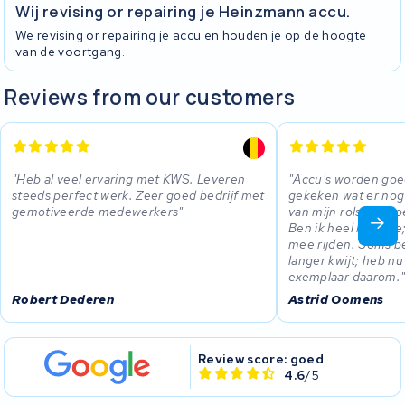
Wij revising or repairing je Heinzmann accu.
We revising or repairing je accu en houden je op de hoogte
van de voortgang.
Reviews from our customers
Heb al veel ervaring met KWS. Leveren
Accu's worden goe
steeds perfect werk. Zeer goed bedrijf met
gekeken wat er nog 
gemotiveerde medewerkers
van mijn rolstoel do
Ben ik heel blij mee
mee rijden. Soms be
langer kwijt; heb n
exemplaar daarom.
Robert Dederen
Astrid Oomens
Review score: goed
4.6
/5