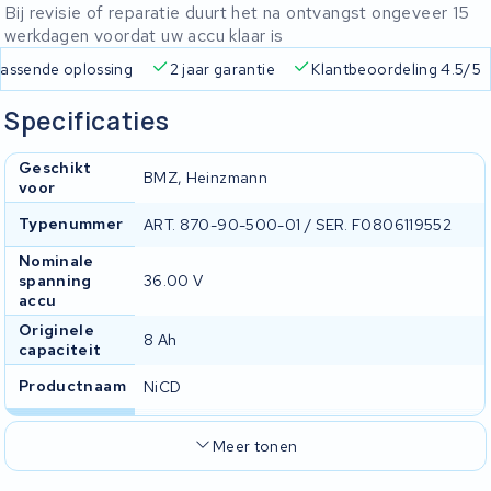
Bij revisie of reparatie duurt het na ontvangst ongeveer 15
werkdagen voordat uw accu klaar is
 passende oplossing
2 jaar garantie
Klantbeoordeling 4.5/5
Specificaties
Geschikt
BMZ, Heinzmann
voor
Typenummer
ART. 870-90-500-01 / SER. F0806119552
Nominale
spanning
36.00 V
accu
Originele
8 Ah
capaciteit
Productnaam
NiCD
Meer tonen