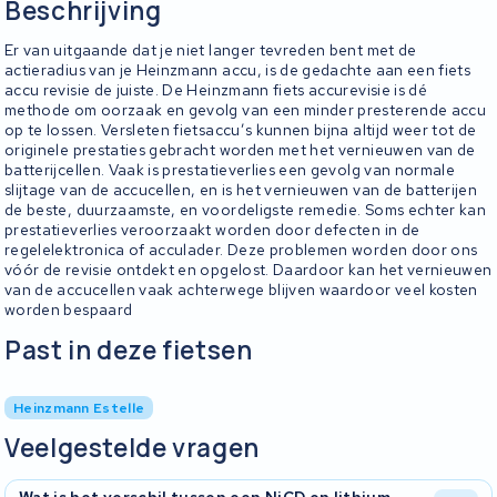
Beschrijving
Er van uitgaande dat je niet langer tevreden bent met de
actieradius van je Heinzmann accu, is de gedachte aan een fiets
accu revisie de juiste. De Heinzmann fiets accurevisie is dé
methode om oorzaak en gevolg van een minder presterende accu
op te lossen. Versleten fietsaccu’s kunnen bijna altijd weer tot de
originele prestaties gebracht worden met het vernieuwen van de
batterijcellen. Vaak is prestatieverlies een gevolg van normale
slijtage van de accucellen, en is het vernieuwen van de batterijen
de beste, duurzaamste, en voordeligste remedie. Soms echter kan
prestatieverlies veroorzaakt worden door defecten in de
regelelektronica of acculader. Deze problemen worden door ons
vóór de revisie ontdekt en opgelost. Daardoor kan het vernieuwen
van de accucellen vaak achterwege blijven waardoor veel kosten
worden bespaard
Past in deze fietsen
Heinzmann Estelle
Veelgestelde vragen
Wat is het verschil tussen een NiCD en lithium