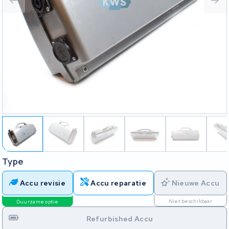
Type
Accu revisie
Accu reparatie
Nieuwe Accu
Niet beschikbaar
Duurzame optie
Refurbished Accu