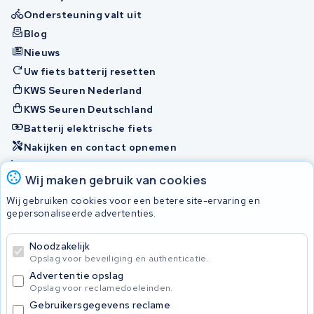
Ondersteuning valt uit
Blog
Nieuws
Uw fiets batterij resetten
KWS Seuren Nederland
KWS Seuren Deutschland
Batterij elektrische fiets
Nakijken en contact opnemen
Onherstelbaar
Wij maken gebruik van cookies
Wij gebruiken cookies voor een betere site-ervaring en
Accu's
gepersonaliseerde advertenties.
Noodzakelijk
© 2026 KWS Seuren
Opslag voor beveiliging en authenticatie.
Algemene voorwaarden
Advertentie opslag
Privacy Policy
Opslag voor reclamedoeleinden.
Gebruikersgegevens reclame