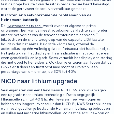
test de hoge kwaliteit van de uitgevoerde revisie heeft bevestigd,
wordt de gereviseerde accu verzendklaar gemaakt.
Klachten en veelvoorkomende problemen van de
Heinzmann batterij:
De
Heinzmann fiets accu
wordt over het algemeen prima
ontvangen. Een van de meest voorkomende klachten zijn onder
andere het verlies van de trapondersteuning tijdens een E-
biketocht en de snelle terugloop van de capaciteit. Dit laatste
houdt in dat het aantal beloofde kilometers, oftewel de
actieradius, op één volledig geladen fietsaccu niet haalbaar blijkt.
Het gebruik van het display en haar indicatie is niet voor iedereen
even gemakkelijk en logisch. Soms vermeldt het display een storing
die niet goed te herleiden is. Ook kun je er tegen aan lopen dat de
E-bike er tijdens een fietstocht mee stopt of uitvalt bij een
percentage van om en nabij de 30% tot 40%.
NiCD naar lithium upgrade
Veel eigenaren van een Heinzmann NiCD 36V accu overwegen
een upgrade naar lithium-technologie. Dat is begrijpelijk:
lithiumcellen zijn tot 40% lichter, leveren meer vermogen en
hebben een langere levensduur dan NiCD. Bij KWS Seuren kunnen
we in veel gevallen je bestaande Heinzmann behuizing behouden
en vullen met moderne lithiumcellen. Zo past de accu gewoon op