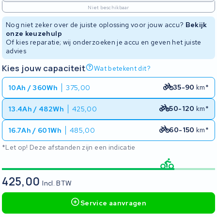
Niet beschikbaar
Nog niet zeker over de juiste oplossing voor jouw accu?
Bekijk
onze keuzehulp
Of kies reparatie; wij onderzoeken je accu en geven het juiste
advies
Kies jouw capaciteit
Wat betekent dit?
35-90
km*
10Ah / 360Wh
375,00
50-120
km*
13.4Ah / 482Wh
425,00
60-150
km*
16.7Ah / 601Wh
485,00
*Let op! Deze afstanden zijn een indicatie
425,00
Incl. BTW
Service aanvragen