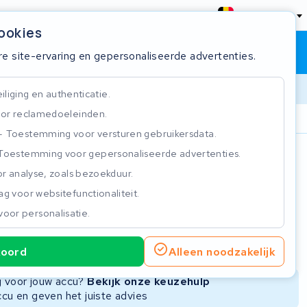
België
cookies
Winkelwagen
Inloggen
re site-ervaring en gepersonaliseerde advertenties.
liging en authenticatie.
or reclamedoeleinden.
ie
Klantbeoordeling 4.5/5
Toestemming voor versturen gebruikersdata.
Toestemming voor gepersonaliseerde advertenties.
n
r analyse, zoals bezoekduur.
g voor websitefunctionaliteit.
voor personalisatie.
ie
Nieuwe Accu
Refurbished Accu
koord
Alleen noodzakelijk
Niet beschikbaar
Niet beschikbaar
ng voor jouw accu?
Bekijk onze keuzehulp
ccu en geven het juiste advies