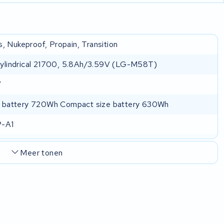
, Nukeproof, Propain, Transition
 cylindrical 21700, 5.8Ah/3.59V (LG-M58T)
V
ze battery 720Wh Compact size battery 630Wh
-A1
Meer tonen