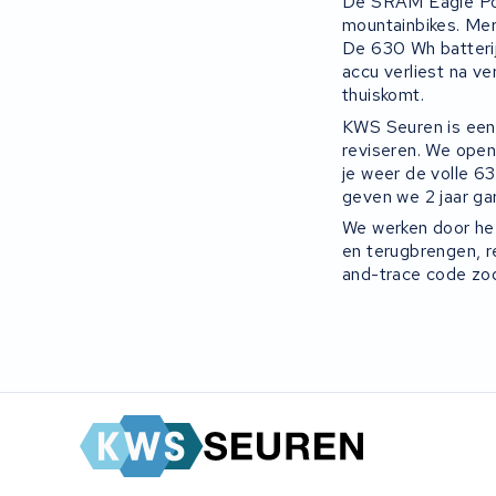
De SRAM Eagle Pow
mountainbikes. Mer
De 630 Wh batterij
accu verliest na ve
thuiskomt.
KWS Seuren is een 
reviseren. We opene
je weer de volle 6
geven we 2 jaar gar
We werken door hee
en terugbrengen, r
and-trace code zod