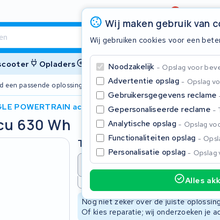
Beoordeling
4,6/5
Wij maken gebruik van 
Wij gebruiken cookies voor een bete
 scooter
Opladers
Accessoires
Noodzakelijk
Opslag voor bevei
Advertentie opslag
Opslag vo
ijd een passende oplossing
2 jaar garant
Gebruikersgegevens reclame
LE POWERTRAIN accu 630 Wh
Gepersonaliseerde reclame
cu 630 Wh
Sluite
Analytische opslag
Opslag voo
Functionaliteiten opslag
Opsla
Type
Personalisatie opslag
Opslag 
Accu revisie
Accu reparat
Alles ak
Niet beschikbaar
Begin te typen in de zoekbalk om te zoeken
Nog niet zeker over de juiste oplossi
Of kies reparatie; wij onderzoeken je a