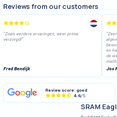
Reviews from our customers
Zoals eerdere ervaringen, weer prima
Zeer
verzorgd!
algem
beoor
en he
de we
mailb
Fred Bendijk
Jos 
Review score: goed
4.6
/5
SRAM Eagle