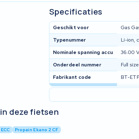
Specificaties
Geschikt voor
Gas Gas
Typenummer
Li-ion,
Nominale spanning accu
36.00 
Onderdeel nummer
Full si
Fabrikant code
BT-ETP
in deze fietsen
 ECC
Propain Ekano 2 CF