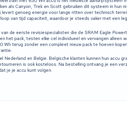
ertrain met 630 Wh accu is het nieuwste aandrijfsysteem v
ken als Canyon, Trek en Scott gebruiken dit systeem in hun n
 levert genoeg energie voor lange ritten over technisch terre
rloop van tijd capaciteit, waardoor je steeds vaker met een leg
van de eerste revisiespecialisten die de SRAM Eagle Powert
n het pack, testen elke cel individueel en vervangen alleen wat
30 Wh terug zonder een compleet nieuw pack te hoeven kopen.
antie.
l Nederland en Belgie. Belgische klanten kunnen hun accu gra
etourneren is ook kosteloos. Na bestelling ontvang je een ver
at je je accu kunt volgen.