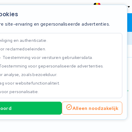
België
cookies
Winkelwagen
Inloggen
re site-ervaring en gepersonaliseerde advertenties.
liging en authenticatie.
or reclamedoeleinden.
ie
Klantbeoordeling 4.5/5
Toestemming voor versturen gebruikersdata.
Toestemming voor gepersonaliseerde advertenties.
n
r analyse, zoals bezoekduur.
g voor websitefunctionaliteit.
voor personalisatie.
koord
Alleen noodzakelijk