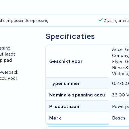
ijd een passende oplossing
2 jaar garant
Specificaties
ssing
Accel G
t laadt
Conway,
op pad
Geschikt voor
Flyer, G
Riese & 
Powerpack
Victori
ccu voor
Typenummer
0.275.0
Nominale spanning accu
36.00 
Productnaam
Powerpa
Merk
Bosch