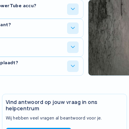
PowerTube accu?
ccu's, dus zowel de PowerPack
iant?
erticaal). De lader detecteert zelf
tisch aan.
er 2,5 uur vol. Met de 4A lader duurt
schil zit in de hogere laadstroom: 6
ery Management System) met de accu.
oplaadt?
cellen bijna vol zijn, verlaagt de lader
k niet bij dagelijks snelladen.
dingselektronica, slijtage aan de
r de lader naar KWS Seuren. Wij testen
dig. Je krijgt 2 jaar garantie op de
Vind antwoord op jouw vraag in ons
helpcentrum
Wij hebben veel vragen al beantwoord voor je.