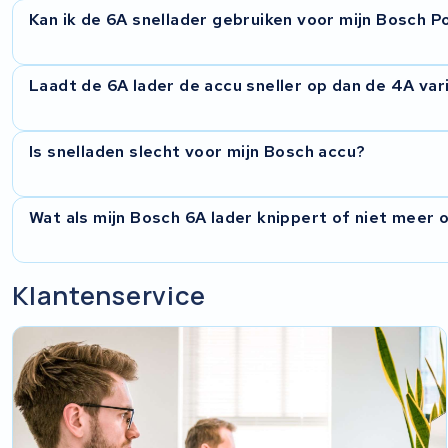
Kan ik de 6A snellader gebruiken voor mijn Bosch 
Ja. De Bosch 6A lader is compatibel met alle Bosch 36V a
Laadt de 6A lader de accu sneller op dan de 4A var
(bagagedrager en frame) als de PowerTube (horizontaal en v
welk accutype is aangesloten en past het laadprofiel automa
Ja, merkbaar. Een 500Wh accu is met de 6A lader in ongeve
Is snelladen slecht voor mijn Bosch accu?
dat zo'n 3,7 uur, en met de 2A lader meer dan 7 uur. Het ver
ampere tegenover 4 of 2.
Nee. De Bosch 6A lader communiceert via het BMS (Batt
Wat als mijn Bosch 6A lader knippert of niet meer 
De accu bepaalt zelf hoeveel stroom hij accepteert. Zodra de 
automatisch de stroom. Je accu wordt dus niet overbelast, oo
Dat kan verschillende oorzaken hebben: een defect in de voe
Klantenservice
laadpoort, of een probleem met de temperatuursensor. Stuu
hem, stellen een diagnose en repareren of vervangen waar no
reparatie en retourverzending is gratis.