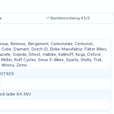
ie
Klantbeoordeling 4.5/5
roup, Batavus, Bergamont, Cannondale, Centurion,
 Cube, Diamant, Dutch ID, Ebike-Manufaktur, Falter Bikes,
azelle, Gepida, Ghost, Haibike, Kalkhoff, Koga, Oxford,
Müller, Ruff Cycles, Sinus E-Bikes, Sparta, Stella, Trek,
a, Winora, Zemo
07.925.
V
ck lader 6A 36V