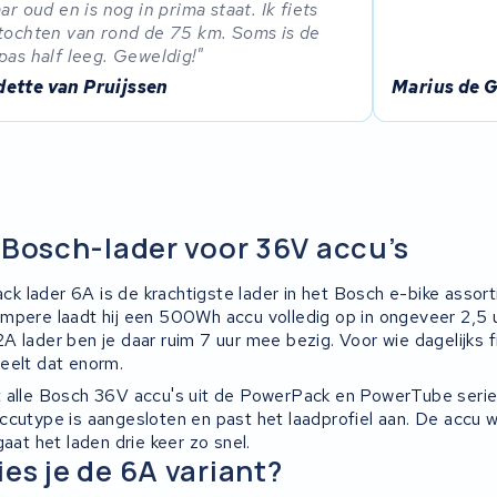
aar oud en is nog in prima staat. Ik fiets
tochten van rond de 75 km. Soms is de
pas half leeg. Geweldig!
ette van Pruijssen
Marius de G
 Bosch-lader voor 36V accu’s
 lader 6A is de krachtigste lader in het Bosch e-bike assor
pere laadt hij een 500Wh accu volledig op in ongeveer 2,5 uur
 lader ben je daar ruim 7 uur mee bezig. Voor wie dagelijks f
eelt dat enorm.
 alle Bosch 36V accu's uit de PowerPack en PowerTube serie.
ccutype is aangesloten en past het laadprofiel aan. De accu w
gaat het laden drie keer zo snel.
es je de 6A variant?