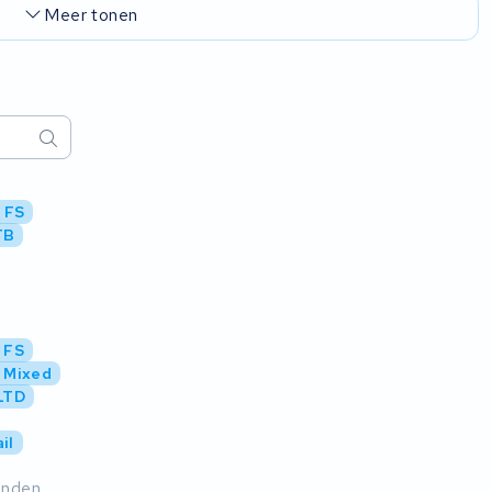
Meer tonen
 FS
TB
 FS
 Mixed
LTD
il
inden