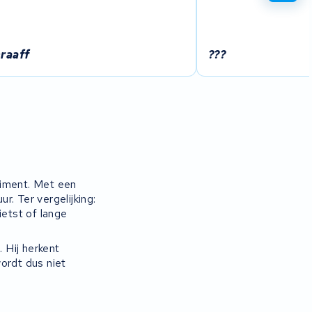
raaff
???
timent. Met een
. Ter vergelijking:
ietst of lange
 Hij herkent
ordt dus niet