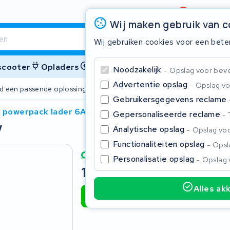
Beoordeling
4,6/5
Wij maken gebruik van 
Wij gebruiken cookies voor een bete
 scooter
Opladers
Accessoires
Noodzakelijk
Opslag voor bevei
Advertentie opslag
Opslag vo
ijd een passende oplossing
2 jaar garant
Gebruikersgegevens reclame
 powerpack lader 6A 36V
Gepersonaliseerde reclame
V
Sluite
Analytische opslag
Opslag voo
Functionaliteiten opslag
Opsla
Personalisatie opslag
Opslag 
169,00
Incl. BTW
Alles ak
Toevoegen aan winkelwagen
Begin te typen in de zoekbalk om te zoeken