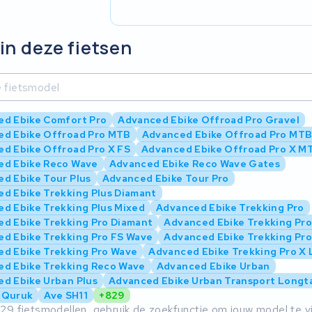
in deze fietsen
d Ebike Comfort Pro
Advanced Ebike Offroad Pro Gravel
ed Ebike Offroad Pro MTB
Advanced Ebike Offroad Pro MTB
d Ebike Offroad Pro X FS
Advanced Ebike Offroad Pro X M
ed Ebike Reco Wave
Advanced Ebike Reco Wave Gates
d Ebike Tour Plus
Advanced Ebike Tour Pro
d Ebike Trekking Plus Diamant
d Ebike Trekking Plus Mixed
Advanced Ebike Trekking Pro
d Ebike Trekking Pro Diamant
Advanced Ebike Trekking Pro
d Ebike Trekking Pro FS Wave
Advanced Ebike Trekking Pro
d Ebike Trekking Pro Wave
Advanced Ebike Trekking Pro X 
d Ebike Trekking Reco Wave
Advanced Ebike Urban
d Ebike Urban Plus
Advanced Ebike Urban Transport Longta
 Quruk
Ave SH11
+829
29 fietsmodellen, gebruik de zoekfunctie om jouw model te v