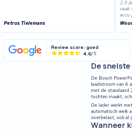
2,5 j
vaak 
accu 
Petrus Tielemans
Woud
Review score: goed
4.6
/5
De snelste
De Bosch PowerPack
laadstroom van 6 am
met de standaard 2A
tochten maakt, sch
De lader werkt met
automatisch welk a
overbelast, ook al 
Wanneer ki