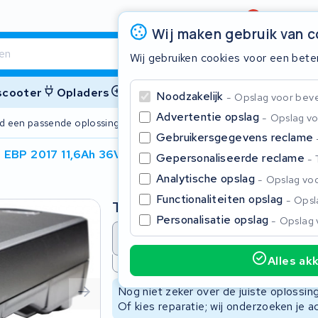
Beoordeling
4,6/5
Wij maken gebruik van 
Wij gebruiken cookies voor een bete
 scooter
Opladers
Accessoires
Noodzakelijk
Opslag voor bevei
Advertentie opslag
Opslag vo
ijd een passende oplossing
2 jaar garant
Gebruikersgegevens reclame
 EBP 2017 11,6Ah 36V
Gepersonaliseerde reclame
Sluite
Analytische opslag
Opslag voo
Functionaliteiten opslag
Opsla
Type
Personalisatie opslag
Opslag 
Accu revisie
Accu reparat
Alles ak
Niet beschikbaar
Begin te typen in de zoekbalk om te zoeken
Nog niet zeker over de juiste oplossi
Of kies reparatie; wij onderzoeken je a