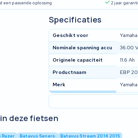
ijd een passende oplossing
2 jaar garant
Specificaties
Geschikt voor
Yamaha
Nominale spanning accu
36.00 
Originele capaciteit
11.6 Ah
Productnaam
EBP 201
Merk
Yamaha
in deze fietsen
 Razer
Batavus Senero
Batavus Stream 2014 2015