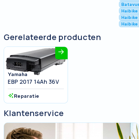
Batavu
Haibike
Haibike
Haibike
Gerelateerde producten
Yamaha
EBP 2017 14Ah 36V
Reparatie
Klantenservice