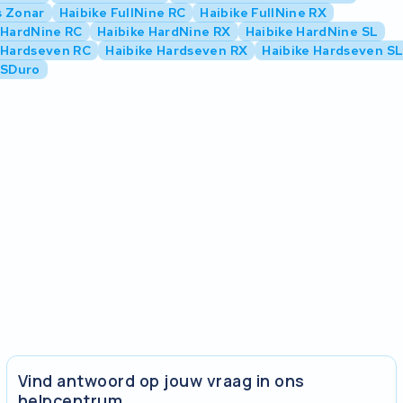
s Zonar
Haibike FullNine RC
Haibike FullNine RX
 HardNine RC
Haibike HardNine RX
Haibike HardNine SL
 Hardseven RC
Haibike Hardseven RX
Haibike Hardseven S
 SDuro
Vind antwoord op jouw vraag in ons
helpcentrum