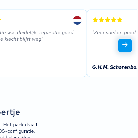
e was duidelijk, reparatie goed
Zeer snel en goed 
e klacht blijft weg
G.H.M. Scharenbo
oertje
. Het pack draait
0S-configuratie.
d belangrijker