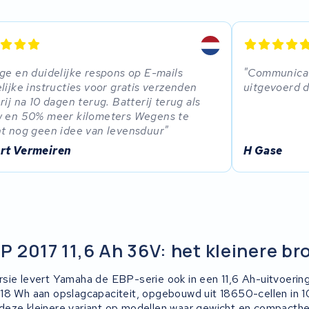
ge en duidelijke respons op E-mails
Communicati
lijke instructies voor gratis verzenden
uitgevoerd d
rij na 10 dagen terug. Batterij terug als
w en 50% meer kilometers Wegens te
t nog geen idee van levensduur
rt Vermeiren
H Gase
 2017 11,6 Ah 36V: het kleinere br
sie levert Yamaha de EBP-serie ook in een 11,6 Ah-uitvoering
18 Wh aan opslagcapaciteit, opgebouwd uit 18650-cellen in 1
eze kleinere variant op modellen waar gewicht en compacthei