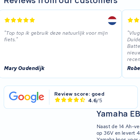
Reviews from our customers
Top top ik gebruik deze natuurlijk voor mijn
Vlug
fiets.
Duide
Batte
nieu
recen
Mary Oudendijk
Robe
Review score: goed
4.6
/5
Yamaha EBP
Naast de 14 Ah-ver
op 36V en levert 4
Yamaha koos voor d