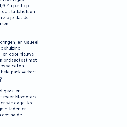
1,6 Ah past op
 op stadsfietsen
 zie je dat de
rken.
ringen, en visueel
 behuizing
ellen door nieuwe
en ontlaadtest met
Losse cellen
hele pack verkort.
?
el gevallen
nt meer kilometers
or wie dagelijks
ge bijladen en
n ons na de