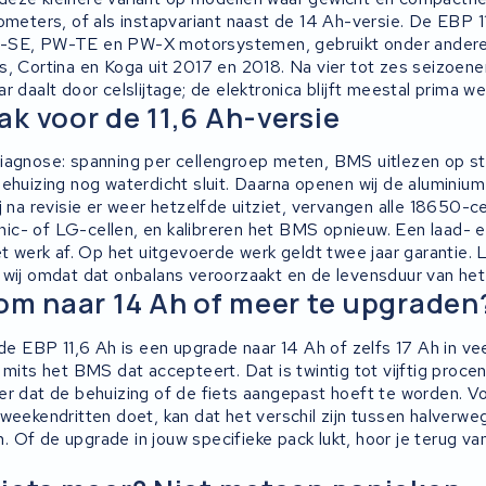
lometers, of als instapvariant naast de 14 Ah-versie. De EBP 1
-SE, PW-TE en PW-X motorsystemen, gebruikt onder andere
s, Cortina en Koga uit 2017 en 2018. Na vier tot zes seizoenen
r daalt door celslijtage; de elektronica blijft meestal prima we
k voor de 11,6 Ah-versie
iagnose: spanning per cellengroep meten, BMS uitlezen op sto
behuizing nog waterdicht sluit. Daarna openen wij de aluminium
j na revisie er weer hetzelfde uitziet, vervangen alle 18650-c
c- of LG-cellen, en kalibreren het BMS opnieuw. Een laad- 
et werk af. Op het uitgevoerde werk geldt twee jaar garantie. 
 wij omdat dat onbalans veroorzaakt en de levensduur van het 
om naar 14 Ah of meer te upgraden
 de EBP 11,6 Ah is een upgrade naar 14 Ah of zelfs 17 Ah in ve
 mits het BMS dat accepteert. Dat is twintig tot vijftig proce
er dat de behuizing of de fiets aangepast hoeft te worden. Vo
weekendritten doet, kan dat het verschil zijn tussen halverwe
 Of de upgrade in jouw specifieke pack lukt, hoor je terug va