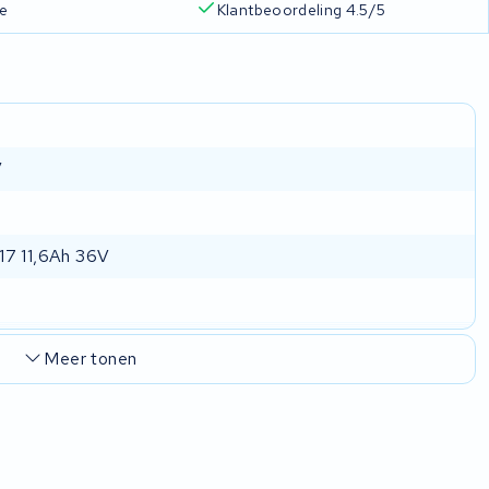
ie
Klantbeoordeling 4.5/5
V
7 11,6Ah 36V
Meer tonen