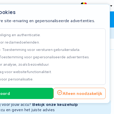
België
cookies
Winkelwagen
Inloggen
re site-ervaring en gepersonaliseerde advertenties.
liging en authenticatie.
or reclamedoeleinden.
ie
Klantbeoordeling 4.5/5
Toestemming voor versturen gebruikersdata.
Toestemming voor gepersonaliseerde advertenties.
n
r analyse, zoals bezoekduur.
g voor websitefunctionaliteit.
voor personalisatie.
ie
Nieuwe Accu
Refurbished Accu
koord
Alleen noodzakelijk
Niet beschikbaar
Niet beschikbaar
ng voor jouw accu?
Bekijk onze keuzehulp
ccu en geven het juiste advies