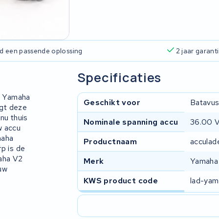
ijd een passende oplossing
2 jaar garant
Specificaties
w Yamaha
Geschikt voor
Batavus
rgt deze
nu thuis
Nominale spanning accu
36.00 
w accu
maha
Productnaam
acculad
p is de
maha V2
Merk
Yamaha
uw
KWS product code
lad-ya