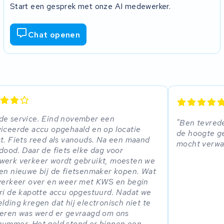
Start een gesprek met onze AI medewerker.
Chat openen
e service. Eind november een
Ben tevrede
iceerde accu opgehaald en op locatie
de hoogte ge
t. Fiets reed als vanouds. Na een maand
mocht verwa
dood. Daar de fiets elke dag voor
erk verkeer wordt gebruikt, moesten we
en nieuwe bij de fietsenmaker kopen. Wat
verkeer over en weer met KWS en begin
ri de kapotte accu opgestuurd. Nadat we
lding kregen dat hij electronisch niet te
eren was werd er gevraagd om ons
ummer. Het geld stond er binnen een