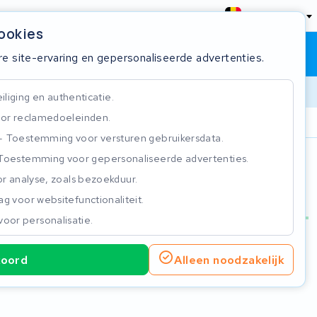
België
cookies
Winkelwagen
Inloggen
re site-ervaring en gepersonaliseerde advertenties.
liging en authenticatie.
or reclamedoeleinden.
ie
Klantbeoordeling 4.5/5
Toestemming voor versturen gebruikersdata.
Toestemming voor gepersonaliseerde advertenties.
n
r analyse, zoals bezoekduur.
g voor websitefunctionaliteit.
voor personalisatie.
koord
Alleen noodzakelijk