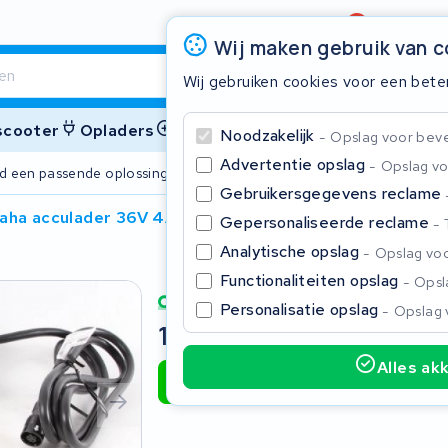
Beoordeling
4,6/5
Wij maken gebruik van 
Wij gebruiken cookies voor een bete
 scooter
Opladers
Accessoires
Noodzakelijk
Opslag voor bevei
Advertentie opslag
Opslag vo
ijd een passende oplossing
2 jaar garant
Gebruikersgegevens reclame
aha acculader 36V 4A
Gepersonaliseerde reclame
Sluite
Analytische opslag
Opslag voo
Functionaliteiten opslag
Opsla
Personalisatie opslag
Opslag 
145,00
Incl. BTW
Alles ak
Toevoegen aan winkelwagen
Begin te typen in de zoekbalk om te zoeken