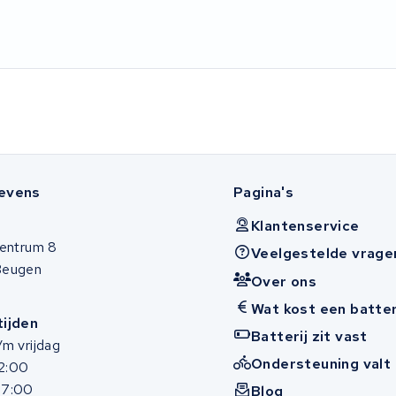
evens
Pagina's
Klantenservice
entrum 8
Veelgestelde vrage
Beugen
Over ons
Wat kost een batter
ijden
Batterij zit vast
m vrijdag
Ondersteuning valt 
12:00
17:00
Blog