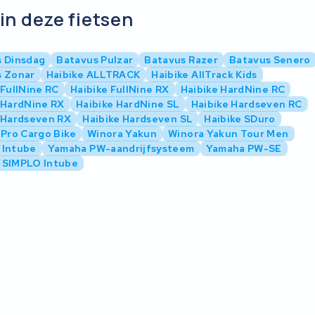
in deze fietsen
 Dinsdag
Batavus Pulzar
Batavus Razer
Batavus Senero
s Zonar
Haibike ALLTRACK
Haibike AllTrack Kids
 FullNine RC
Haibike FullNine RX
Haibike HardNine RC
 HardNine RX
Haibike HardNine SL
Haibike Hardseven RC
 Hardseven RX
Haibike Hardseven SL
Haibike SDuro
 Pro Cargo Bike
Winora Yakun
Winora Yakun Tour Men
 Intube
Yamaha PW-aandrijfsysteem
Yamaha PW-SE
 SIMPLO Intube