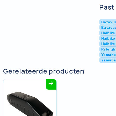
Past 
Batavus
Batavu
Haibike
Haibike
Haibike
Raleigh
Yamaha
Yamaha
Gerelateerde producten