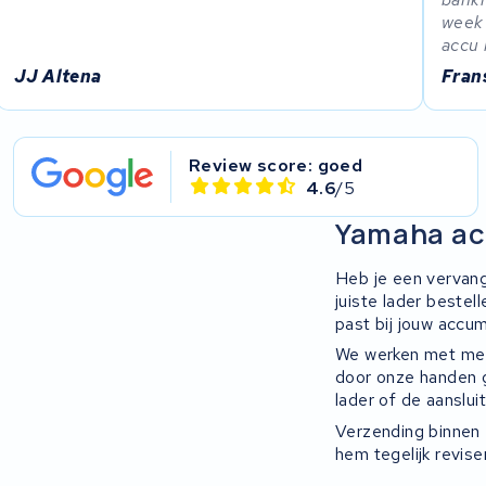
week 
accu 
JJ Altena
Fran
Review score: goed
4.6
/5
Yamaha ac
Heb je een vervang
juiste lader beste
past bij jouw accu
We werken met mee
door onze handen ge
lader of de aanslui
Verzending binnen 
hem tegelijk reviser