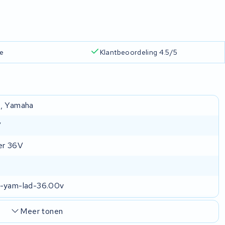
ie
Klantbeoordeling 4.5/5
, Yamaha
V
er 36V
m-yam-lad-36.00v
Meer tonen