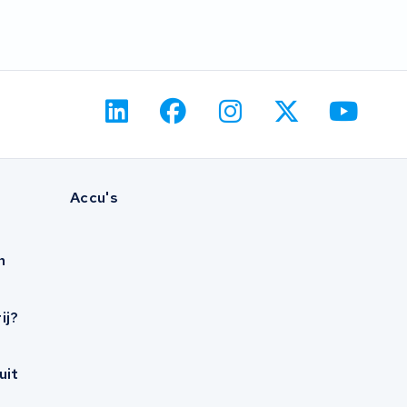
Accu's
n
ij?
uit