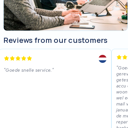
Reviews from our customers
Goed
Goede snelle service.
gerev
getes
accu 
woonw
wel e
mail 
janua
de me
repar
bankn