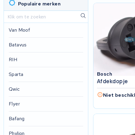
Populaire merken
Van Moof
Batavus
RIH
Bosch
Sparta
Afdekdopje
Qwic
Niet beschik
Flyer
Bafang
Phylion