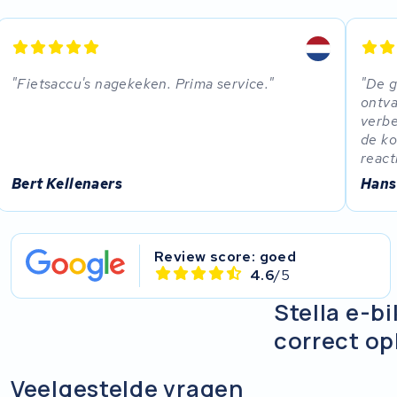
Panasonic
Popal
Fietsaccu's nagekeken. Prima service.
De g
ontva
Van Moof
verbe
de ko
Stella
react
Bert Kellenaers
Hans
Brinckers
KWS Seuren
Review score: goed
4.6
/5
Gepida
Stella e-b
Haibike
correct o
Zemo
Veelgestelde vragen