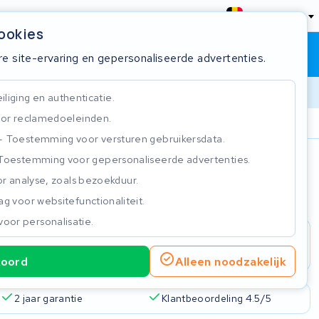
België
cookies
Winkelwagen
Inloggen
re site-ervaring en gepersonaliseerde advertenties.
liging en authenticatie.
or reclamedoeleinden.
ie
Klantbeoordeling 4.5/5
Toestemming voor versturen gebruikersdata.
Toestemming voor gepersonaliseerde advertenties.
n
r analyse, zoals bezoekduur.
g voor websitefunctionaliteit.
voor personalisatie.
koord
Alleen noodzakelijk
2 jaar garantie
Klantbeoordeling 4.5/5