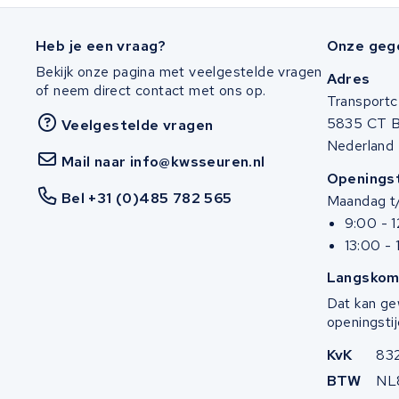
Cortina
Heb je een vraag?
Onze geg
Sinus E-Bikes
Bekijk onze pagina met veelgestelde vragen
Adres
of neem direct contact met ons op.
Transportc
Ruff Cycles
5835 CT 
Veelgestelde vragen
Knaap bikes
Nederland
Mail naar info@kwsseuren.nl
Openingst
Stromer
Bel +31 (0)485 782 565
Maandag t/
9:00 - 
Vogue
13:00 - 
Yamaha
Langskom
Dat kan ge
Ebike-Manufaktur
openingstij
KvK
83
GO SwissDrive
BTW
NL