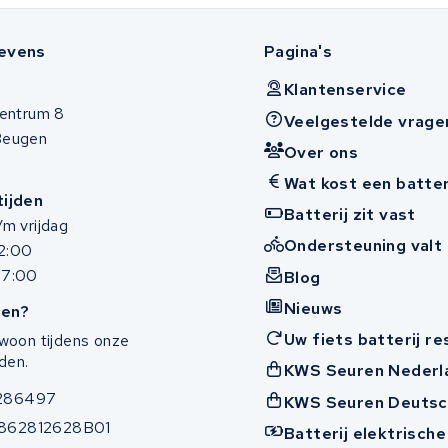
evens
Pagina's
Klantenservice
entrum 8
Veelgestelde vrage
Beugen
Over ons
Wat kost een batter
ijden
Batterij zit vast
m vrijdag
Ondersteuning valt 
12:00
17:00
Blog
Nieuws
en?
Uw fiets batterij r
woon tijdens onze
den.
KWS Seuren Nederl
286497
KWS Seuren Deutsc
862812628B01
Batterij elektrische