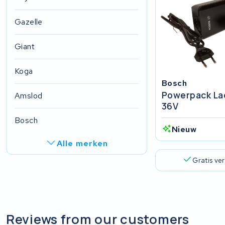
Gazelle
Giant
Koga
Bosch
Powerpack La
Amslod
36V
Bosch
Nieuw
Alle merken
Gratis ve
Ghost
Derby cycle
FIT E-Bike System Integration
Reviews from our customers