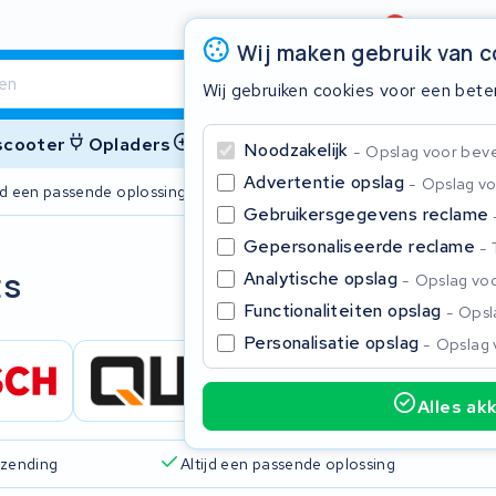
Beoordeling
4,6/5
Wij maken gebruik van 
Wij gebruiken cookies voor een bete
 scooter
Opladers
Accessoires
Noodzakelijk
Opslag voor bevei
Advertentie opslag
Opslag vo
ijd een passende oplossing
2 jaar garant
Gebruikersgegevens reclame
Gepersonaliseerde reclame
Sluite
ts
Analytische opslag
Opslag voo
Functionaliteiten opslag
Opsla
Personalisatie opslag
Opslag 
Alles ak
Begin te typen in de zoekbalk om te zoeken
rzending
Altijd een passende oplossing