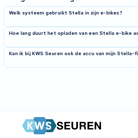
Multicycle
Welk systeem gebruikt Stella in zijn e-bikes?
Batavus
Hoe lang duurt het opladen van een Stella e-bike a
Riese & Müller
Montego
Kan ik bij KWS Seuren ook de accu van mijn Stella-f
Sachs
Kalkhoff
Altra
Bikkel
Accel Group