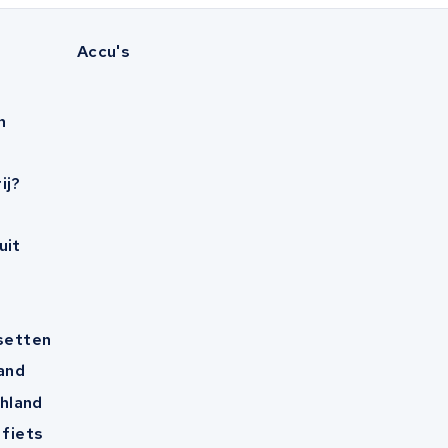
Accu's
n
ij?
uit
esetten
and
hland
 fiets