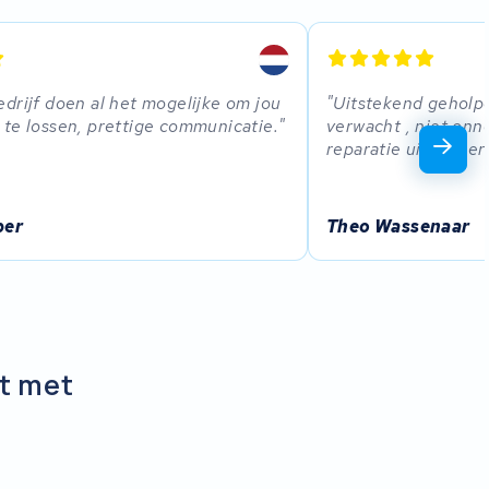
drijf doen al het mogelijke om jou
Uitstekend geholp
te lossen, prettige communicatie.
verwacht , niet on
reparatie uitgevoerd
per
Theo Wassenaar
nt met