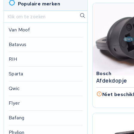
Populaire merken
Van Moof
Batavus
RIH
Bosch
Sparta
Afdekdopje
Qwic
Niet beschik
Flyer
Bafang
Phylion