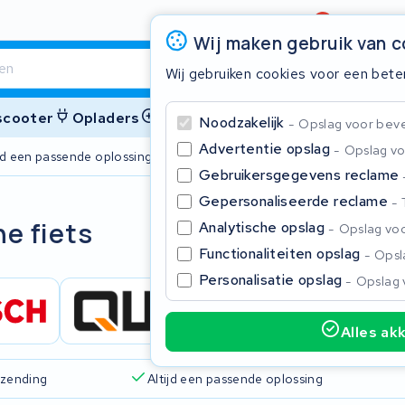
Beoordeling
4,6/5
Wij maken gebruik van 
Wij gebruiken cookies voor een bete
 scooter
Opladers
Accessoires
Noodzakelijk
Opslag voor bevei
Advertentie opslag
Opslag vo
ijd een passende oplossing
2 jaar garant
Gebruikersgegevens reclame
Gepersonaliseerde reclame
Sluite
he fiets
Analytische opslag
Opslag voo
Functionaliteiten opslag
Opsla
Personalisatie opslag
Opslag 
Alles ak
Begin te typen in de zoekbalk om te zoeken
rzending
Altijd een passende oplossing