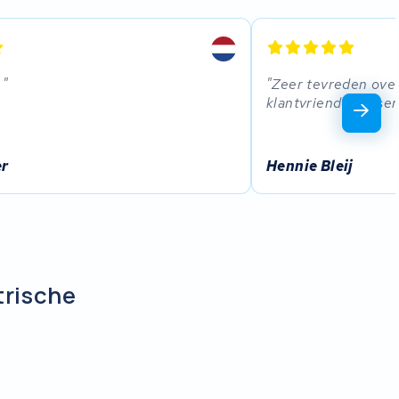
.
Zeer tevreden ove
klantvriendelijk, se
er
Hennie Bleij
trische