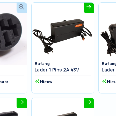
Bafang
Bafan
Lader 1 Pins 2A 43V
Lader 
baar
Nieuw
Nie