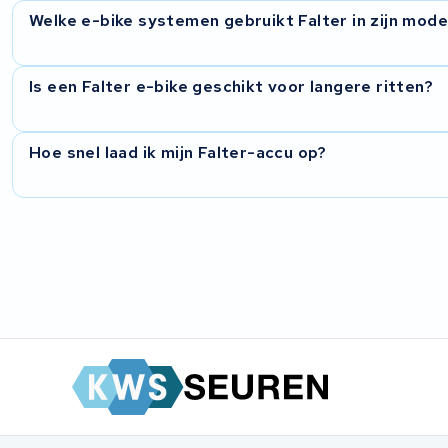
Welke e-bike systemen gebruikt Falter in zijn mode
Multicycle
Batavus
Is een Falter e-bike geschikt voor langere ritten?
Riese & Müller
Hoe snel laad ik mijn Falter-accu op?
Montego
Sachs
Kalkhoff
Altra
Bikkel
Accel Group