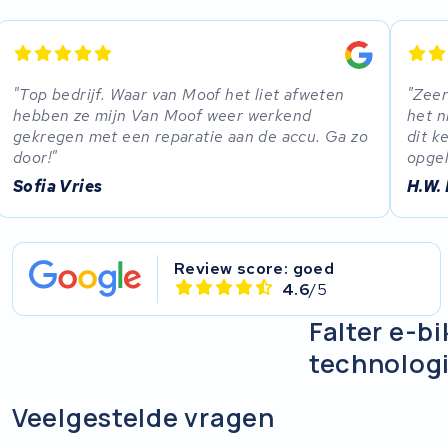
Panasonic
Popal
Top bedrijf. Waar van Moof het liet afweten
Zeer
hebben ze mijn Van Moof weer werkend
het n
Van Moof
gekregen met een reparatie aan de accu. Ga zo
dit k
door!
opgel
Stella
Sofia Vries
H.W.
Brinckers
Review score: goed
KWS Seuren
4.6
/5
Gepida
Falter e-b
technolog
Haibike
Veelgestelde vragen
Zemo