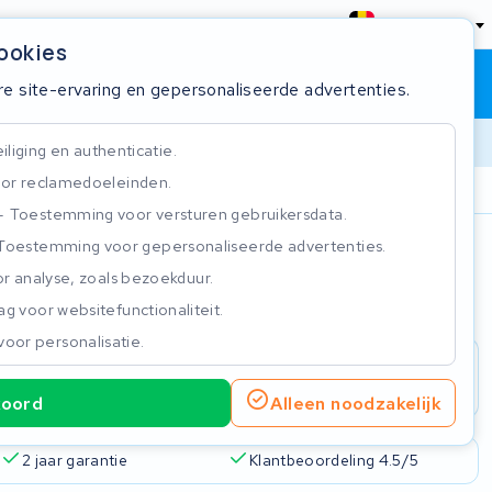
België
cookies
Winkelwagen
Inloggen
re site-ervaring en gepersonaliseerde advertenties.
liging en authenticatie.
or reclamedoeleinden.
ie
Klantbeoordeling 4.5/5
Toestemming voor versturen gebruikersdata.
Toestemming voor gepersonaliseerde advertenties.
n
r analyse, zoals bezoekduur.
g voor websitefunctionaliteit.
voor personalisatie.
koord
Alleen noodzakelijk
2 jaar garantie
Klantbeoordeling 4.5/5