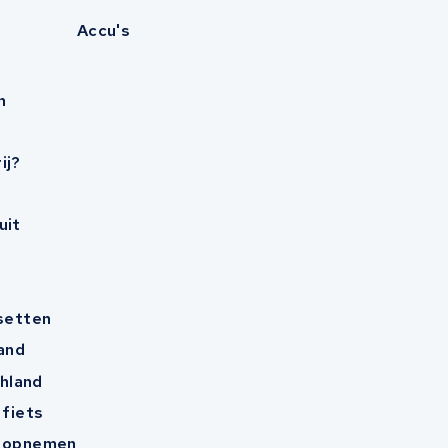
Accu's
n
ij?
uit
esetten
and
hland
 fiets
t opnemen