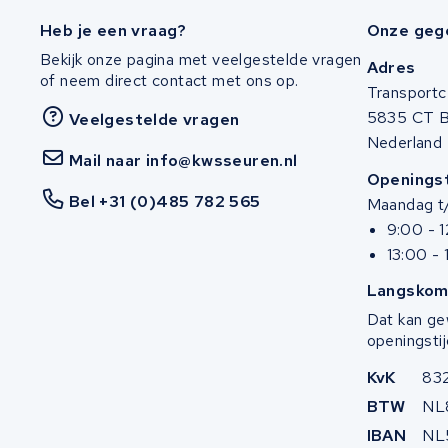
Cortina
Heb je een vraag?
Onze geg
Bekijk onze pagina met veelgestelde vragen
Sinus E-Bikes
Adres
of neem direct contact met ons op.
Transportc
Ruff Cycles
5835 CT 
Veelgestelde vragen
Nederland
Mail naar info@kwsseuren.nl
Knaap bikes
Openingst
Bel +31 (0)485 782 565
Maandag t/
Stromer
9:00 - 
13:00 - 
Vogue
Langskom
Yamaha
Dat kan ge
openingstij
Ebike-Manufaktur
KvK
83
BTW
NL
GO SwissDrive
IBAN
NL