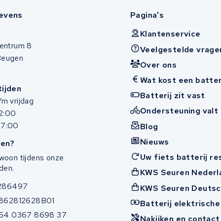
evens
Pagina's
Klantenservice
entrum 8
Veelgestelde vrage
Beugen
Over ons
Wat kost een batter
ijden
Batterij zit vast
m vrijdag
Ondersteuning valt 
12:00
17:00
Blog
Nieuws
en?
Uw fiets batterij r
woon tijdens onze
den.
KWS Seuren Nederl
286497
KWS Seuren Deutsc
862812628B01
Batterij elektrische
54 0367 8698 37
Nakijken en contac