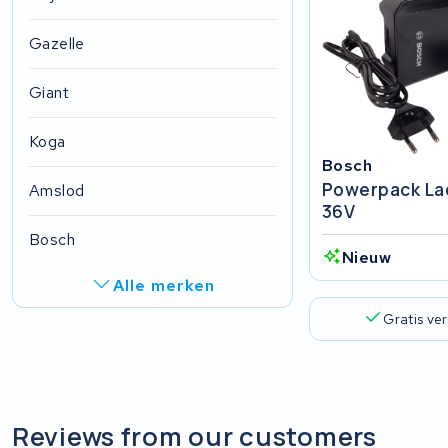
Gazelle
Giant
Koga
Bosch
Powerpack La
Amslod
36V
Bosch
Nieuw
Alle merken
Gratis ve
Ghost
Derby cycle
FIT E-Bike System Integration
Reviews from our customers