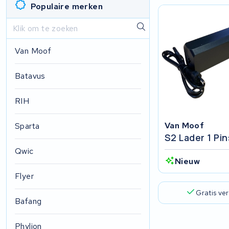
Populaire merken
Van Moof
Batavus
RIH
Van Moof
Sparta
S2 Lader 1 Pi
Qwic
Nieuw
Flyer
Gratis ve
Bafang
Phylion