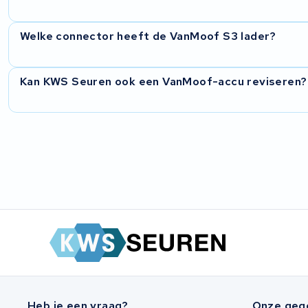
Multicycle
Welke connector heeft de VanMoof S3 lader?
Batavus
Kan KWS Seuren ook een VanMoof-accu reviseren?
Riese & Müller
Montego
Sachs
Kalkhoff
Altra
Bikkel
Accel Group
Heb je een vraag?
Onze geg