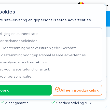
België
cookies
Winkelwagen
Inloggen
re site-ervaring en gepersonaliseerde advertenties.
liging en authenticatie.
or reclamedoeleinden.
ie
Klantbeoordeling 4.5/5
Toestemming voor versturen gebruikersdata.
Toestemming voor gepersonaliseerde advertenties.
n
r analyse, zoals bezoekduur.
g voor websitefunctionaliteit.
voor personalisatie.
koord
Alleen noodzakelijk
2 jaar garantie
Klantbeoordeling 4.5/5