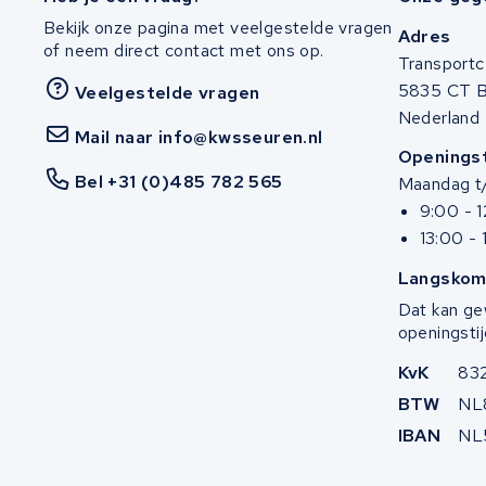
Cortina
Bekijk onze pagina met veelgestelde vragen
Adres
of neem direct contact met ons op.
Transportc
Sinus E-Bikes
5835 CT 
Veelgestelde vragen
Nederland
Ruff Cycles
Mail naar info@kwsseuren.nl
Openingst
Knaap bikes
Bel +31 (0)485 782 565
Maandag t/
9:00 - 
Stromer
13:00 - 
Langskom
Vogue
Dat kan ge
openingstij
Yamaha
KvK
83
Ebike-Manufaktur
BTW
NL
IBAN
NL
GO SwissDrive