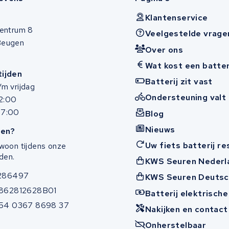
Klantenservice
entrum 8
Veelgestelde vrage
Beugen
Over ons
Wat kost een batter
ijden
Batterij zit vast
m vrijdag
Ondersteuning valt 
12:00
17:00
Blog
Nieuws
en?
Uw fiets batterij r
woon tijdens onze
den.
KWS Seuren Nederl
286497
KWS Seuren Deutsc
862812628B01
Batterij elektrische
54 0367 8698 37
Nakijken en contac
Onherstelbaar