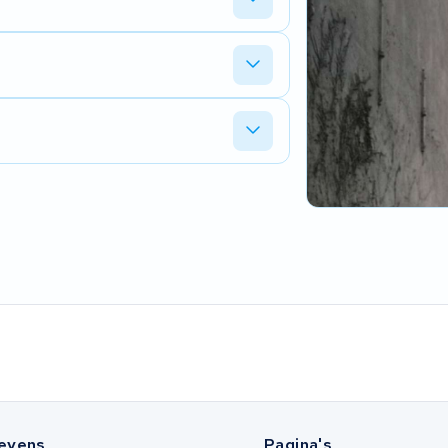
evens
Pagina's