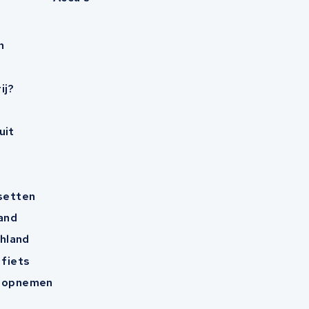
n
ij?
uit
esetten
and
hland
 fiets
t opnemen