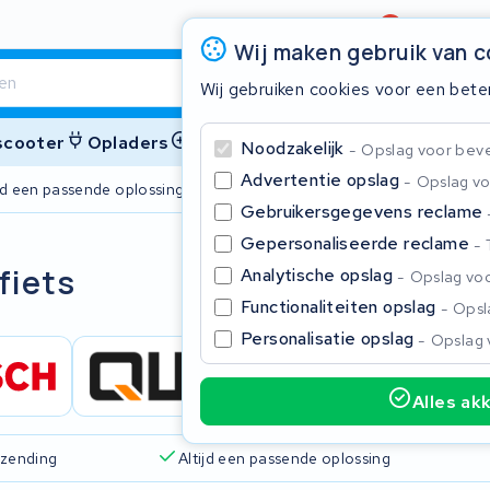
Beoordeling
4,6/5
Wij maken gebruik van 
Wij gebruiken cookies voor een bete
 scooter
Opladers
Accessoires
Noodzakelijk
Opslag voor bevei
Advertentie opslag
Opslag vo
ijd een passende oplossing
2 jaar garant
Gebruikersgegevens reclame
Gepersonaliseerde reclame
Sluite
fiets
Analytische opslag
Opslag voo
Functionaliteiten opslag
Opsla
Personalisatie opslag
Opslag 
Alles ak
Begin te typen in de zoekbalk om te zoeken
rzending
Altijd een passende oplossing