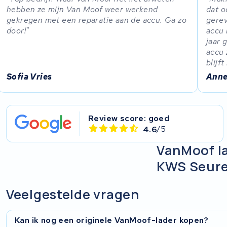
hebben ze mijn Van Moof weer werkend
dat o
Panasonic
gekregen met een reparatie aan de accu. Ga zo
gerev
door!
accu 
Popal
jaar 
accu 
blijf
Van Moof
Sofia Vries
Anne
Stella
Brinckers
Review score: goed
4.6
/5
KWS Seuren
VanMoof la
KWS Seur
Gepida
Haibike
Veelgestelde vragen
Zemo
Kan ik nog een originele VanMoof-lader kopen?