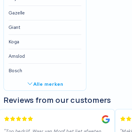
Gazelle
Giant
Koga
Amslod
Bosch
Alle merken
Ghost
Reviews from our customers
Derby cycle
FIT E-Bike System Integration
Top bedrijf. Waar van Moof het liet afweten
Makk