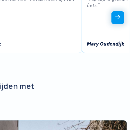
fiets.
x
Mary Oudendijk
rijden met