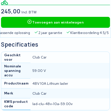
245,00
Incl. BTW
Toevoegen aan winkelwagen
 passende oplossing
2 jaar garantie
Klantbeoordeling 4.5/5
Specificaties
Geschikt
Club Car
voor
Nominale
spanning
59.00 V
accu
Productnaam
48V 10A Lithium lader
Merk
Club Car
KWS product
lad-clu-48v-10a-59.00v
code