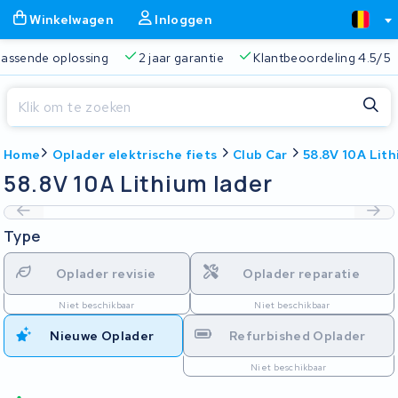
Winkelwagen
Inloggen
 passende oplossing
2 jaar garantie
Klantbeoordeling 4.5/5
Sluiten
Home
Oplader elektrische fiets
Club Car
58.8V 10A Lith
Winkelwagen
Sluiten
58.8V 10A Lithium lader
Begin te typen in de zoekbalk om te zoeken
Je winkelwagen is leeg.
Type
Gratis verzending
Altijd een passende oplossing
2 jaa
Oplader revisie
Oplader reparatie
Niet beschikbaar
Niet beschikbaar
Nieuwe Oplader
Refurbished Oplader
Niet beschikbaar