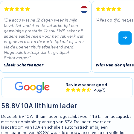
De accu was na 12 dagen weer in mijn
Alles op tijd, netje
bezit. Dit vind ik in de vakantie tijd een
geweldige prestatie !Ik zou KWS zeker bij
andere aanbevelen voor het vakwerk wat
er geleverd is en de korte tijd dat hij weer
via de koerier thuis afgeleverd werd.
Nogmaals hartelijk dank . gr. Sjaak
Schotvanger
Sjaak Schotvanger
Wim van der gies
Review score: goed
4.6
/5
58.8V 10A lithium lader
Deze 58.8V 10A lithium lader is geschikt voor 14S Li-ion accupacks
met een nominale spanning van 52V. De lader levert een
laadstroom van 10A en schakelt automatisch af bij een
eindspanning van 58.8V, waardoor jouw accu veilig en volledig