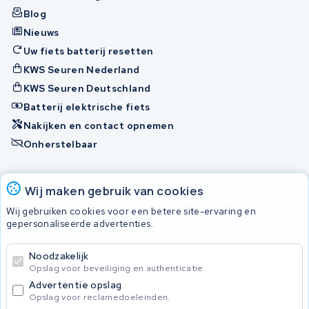
Blog
Nieuws
Uw fiets batterij resetten
KWS Seuren Nederland
KWS Seuren Deutschland
Batterij elektrische fiets
Nakijken en contact opnemen
Onherstelbaar
Accu's
Wij maken gebruik van cookies
Wij gebruiken cookies voor een betere site-ervaring en
gepersonaliseerde advertenties.
© 2026 KWS Seuren
Algemene voorwaarden
Noodzakelijk
Privacy Policy
Opslag voor beveiliging en authenticatie.
Advertentie opslag
Opslag voor reclamedoeleinden.