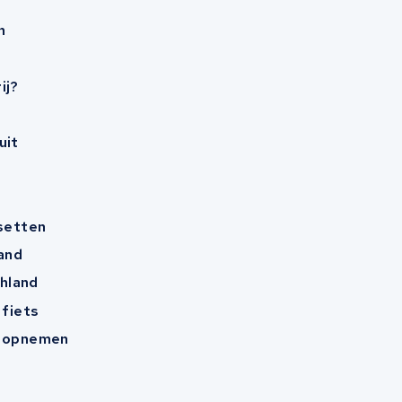
n
ij?
uit
esetten
and
hland
 fiets
t opnemen