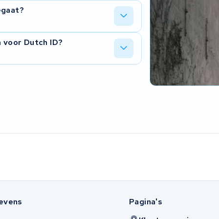
egaat?
n voor Dutch ID?
evens
Pagina's