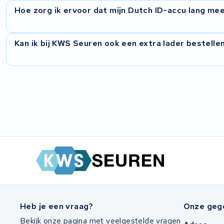
Hoe zorg ik ervoor dat mijn Dutch ID-accu lang me
Multicycle
Batavus
Kan ik bij KWS Seuren ook een extra lader bestelle
Riese & Müller
Montego
Sachs
Kalkhoff
Altra
Bikkel
Heb je een vraag?
Onze geg
Accel Group
Bekijk onze pagina met veelgestelde vragen