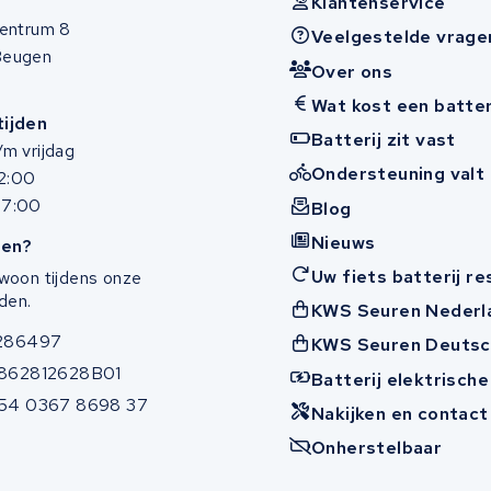
Klantenservice
entrum 8
Veelgestelde vrage
Beugen
Over ons
Wat kost een batter
ijden
Batterij zit vast
m vrijdag
Ondersteuning valt 
12:00
17:00
Blog
Nieuws
en?
Uw fiets batterij r
woon tijdens onze
den.
KWS Seuren Nederl
286497
KWS Seuren Deutsc
862812628B01
Batterij elektrische
54 0367 8698 37
Nakijken en contac
Onherstelbaar