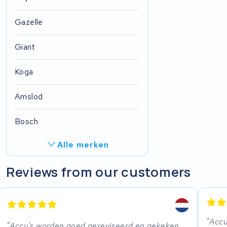
Gazelle
Giant
Koga
Amslod
Bosch
Alle merken
Ghost
Reviews from our customers
Derby cycle
FIT E-Bike System Integration
Accu
Accu's worden goed gereviseerd en gekeken