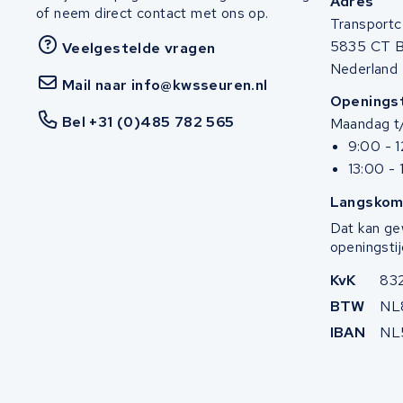
Adres
of neem direct contact met ons op.
Cortina
Transportc
5835 CT 
Veelgestelde vragen
Sinus E-Bikes
Nederland
Mail naar info@kwsseuren.nl
Openingst
Ruff Cycles
Bel +31 (0)485 782 565
Maandag t/
Knaap bikes
9:00 - 
13:00 - 
Stromer
Langskom
Dat kan ge
Vogue
openingstij
Yamaha
KvK
83
BTW
NL
Ebike-Manufaktur
IBAN
NL
GO SwissDrive