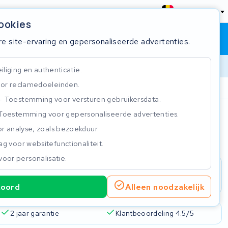
België
cookies
Winkelwagen
Inloggen
re site-ervaring en gepersonaliseerde advertenties.
liging en authenticatie.
or reclamedoeleinden.
ie
Klantbeoordeling 4.5/5
Toestemming voor versturen gebruikersdata.
Toestemming voor gepersonaliseerde advertenties.
n
r analyse, zoals bezoekduur.
g voor websitefunctionaliteit.
voor personalisatie.
koord
Alleen noodzakelijk
2 jaar garantie
Klantbeoordeling 4.5/5