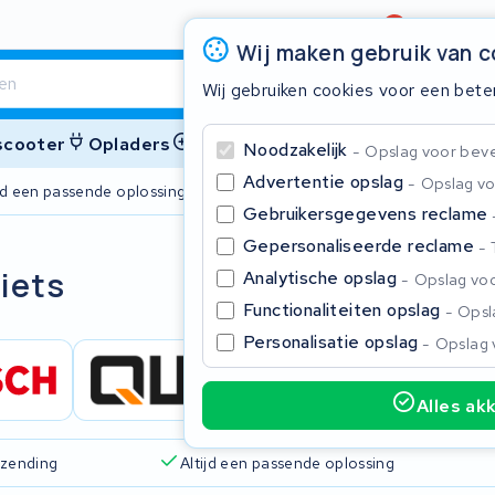
Beoordeling
4,6/5
Wij maken gebruik van 
Wij gebruiken cookies voor een bete
 scooter
Opladers
Accessoires
Noodzakelijk
Opslag voor bevei
Advertentie opslag
Opslag vo
ijd een passende oplossing
2 jaar garant
Gebruikersgegevens reclame
Gepersonaliseerde reclame
Sluite
fiets
Analytische opslag
Opslag voo
Functionaliteiten opslag
Opsla
Personalisatie opslag
Opslag 
Alles ak
Begin te typen in de zoekbalk om te zoeken
rzending
Altijd een passende oplossing