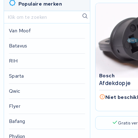
Populaire merken
Van Moof
Batavus
RIH
Bosch
Sparta
Afdekdopje
Qwic
Niet beschik
Flyer
Bafang
Gratis ve
Phylion