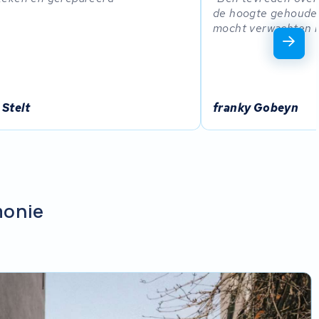
de hoogte gehouden 
mocht verwachten i
 Stelt
franky Gobeyn
monie