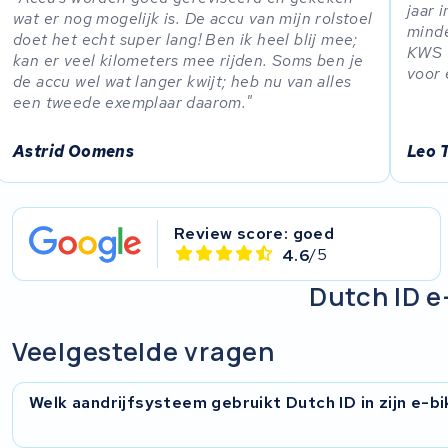
jaar 
wat er nog mogelijk is. De accu van mijn rolstoel
Panasonic
minde
doet het echt super lang! Ben ik heel blij mee;
KWS v
kan er veel kilometers mee rijden. Soms ben je
voor 
Popal
de accu wel wat langer kwijt; heb nu van alles
een tweede exemplaar daarom.
Van Moof
Astrid Oomens
Leo 
Stella
Brinckers
Review score: goed
4.6
/5
KWS Seuren
Dutch ID e-
Gepida
Veelgestelde vragen
Haibike
Welk aandrijfsysteem gebruikt Dutch ID in zijn e-b
Zemo