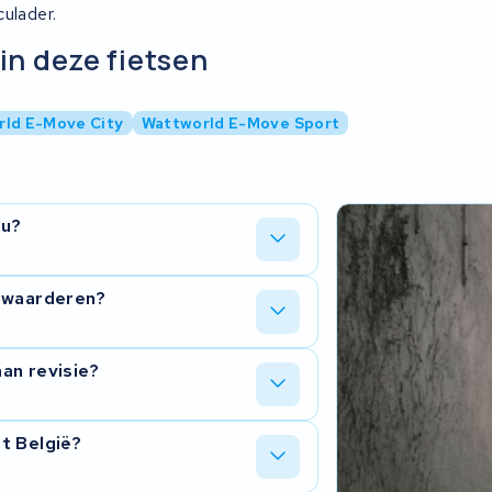
ulader.
in deze fietsen
ld E-Move City
Wattworld E-Move Sport
cu?
n 7S-configuratie. Bij revisie
opwaarderen?
ren van dezelfde specificatie. Zo krijg
 nieuwe cellen elkaar tegenwerken.
 maar bij revisie kun je kiezen voor
an revisie?
ereik van je e-bike zonder dat je een
es er zijn voor jouw specifieke model.
de accu halverwege een rit uit? Dan zijn
t België?
r volledig oplaadt of snel leegloopt na
 gratis door.