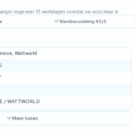
ntvangst ongeveer 15 werkdagen voordat uw accu klaar is
ie
Klantbeoordeling 4.5/5
move, Wattworld
S
V
E / WATTWORLD
Meer tonen