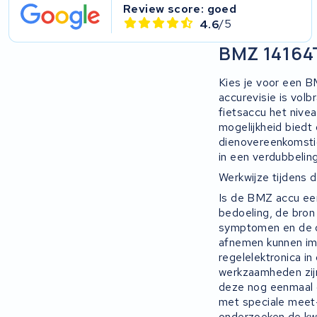
Review score: goed
4.6
/5
BMZ 14164
Kies je voor een BM
accurevisie is volb
fietsaccu het nive
mogelijkheid biedt 
dienovereenkomstig
in een verdubbeling
Werkwijze tijdens 
Is de BMZ accu een
bedoeling, de bron
symptomen en de o
afnemen kunnen imm
regelelektronica in
werkzaamheden zijn
deze nog eenmaal ge
met speciale meet-
onderzoeken de kwa