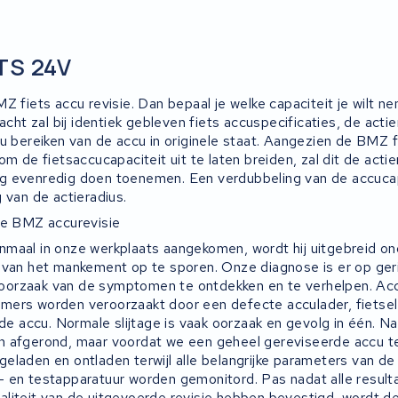
TS 24V
Z fiets accu revisie. Dan bepaal je welke capaciteit je wilt 
racht zal bij identiek gebleven fiets accuspecificaties, de act
au bereiken van de accu in originele staat. Aangezien de BMZ 
om de fietsaccucapaciteit uit te laten breiden, zal dit de acti
 evenredig doen toenemen. Een verdubbeling van de accucapa
 van de actieradius.
de BMZ accurevisie
maal in onze werkplaats aangekomen, wordt hij uitgebreid o
 van het mankement op te sporen. Onze diagnose is er op ger
orzaak van de symptomen te ontdekken en te verhelpen. Acc
ers worden veroorzaakt door een defecte acculader, fietsele
 de accu. Normale slijtage is vaak oorzaak en gevolg in één. Na
 afgerond, maar voordat we een geheel gereviseerde accu te
laden en ontladen terwijl alle belangrijke parameters van de a
 en testapparatuur worden gemonitord. Pas nadat alle result
liteit van de uitgevoerde
revisie
hebben bevestigd, wordt de