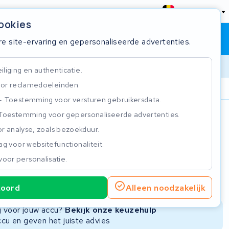
België
cookies
Winkelwagen
Inloggen
re site-ervaring en gepersonaliseerde advertenties.
liging en authenticatie.
or reclamedoeleinden.
ie
Klantbeoordeling 4.5/5
Toestemming voor versturen gebruikersdata.
Toestemming voor gepersonaliseerde advertenties.
n
r analyse, zoals bezoekduur.
g voor websitefunctionaliteit.
voor personalisatie.
ie
Nieuwe Accu
Refurbished Accu
koord
Alleen noodzakelijk
Niet beschikbaar
Niet beschikbaar
ng voor jouw accu?
Bekijk onze keuzehulp
ccu en geven het juiste advies