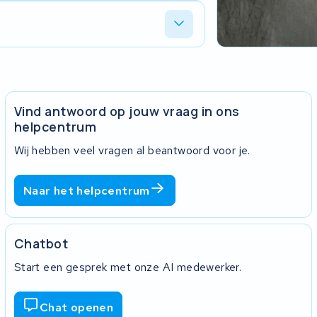
op of laten we hem gratis bij je ophalen
 je akkoord, dan gaan we aan de slag. De
tgang via onze online tracker.
ugvindt in onder andere Wattworld en
ar reken op zo'n 2 tot 3 kg. Na revisie
rugplaatsen in de originele behuizing.
Vind antwoord op jouw vraag in ons
helpcentrum
Wij hebben veel vragen al beantwoord voor je.
Naar het helpcentrum
Chatbot
Start een gesprek met onze AI medewerker.
Chat openen