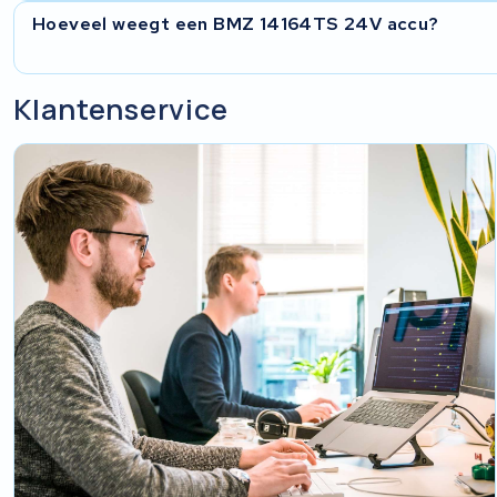
Je meldt je accu aan via onze website. Daarna stuur je hem 
Hoeveel weegt een BMZ 14164TS 24V accu?
in België. Na ontvangst krijg je een diagnose en offerte. Ga
retourzending naar België is ook kosteloos. Je volgt de voor
De BMZ 14164TS is een compact 24V accupakket dat je ter
Klantenservice
E.move e-bikes. Het exacte gewicht verschilt per variant, ma
verandert het gewicht niet, omdat we dezelfde celgrootte te