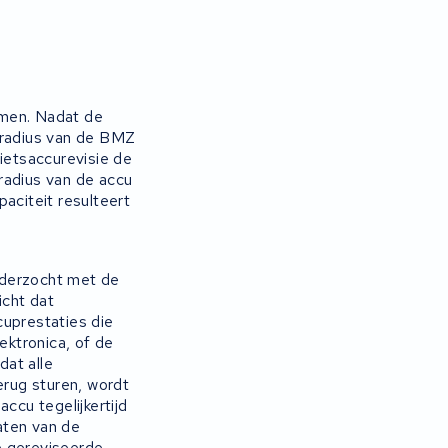
nemen. Nadat de
ieradius van de BMZ
fietsaccurevisie de
eradius van de accu
citeit resulteert
nderzocht met de
icht dat
uprestaties die
ktronica, of de
dat alle
rug sturen, wordt
ccu tegelijkertijd
aten van de
 gereviseerde