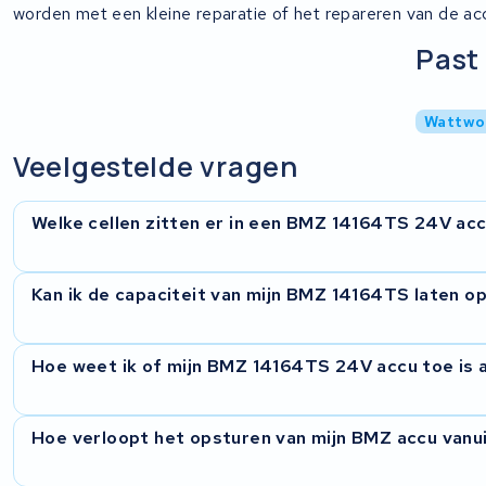
worden met een kleine reparatie of het repareren van de acc
Past 
Wattwor
Veelgestelde vragen
Welke cellen zitten er in een BMZ 14164TS 24V ac
De BMZ 14164TS 24V gebruikt 18650 lithium-ioncellen in ee
Kan ik de capaciteit van mijn BMZ 14164TS laten 
vervangen we alle cellen tegelijk door hoogwaardige exempla
je weer de volle capaciteit terug en voorkom je dat oude en
Ja, dat kan. De originele accu heeft een bepaalde capaciteit,
Hoe weet ik of mijn BMZ 14164TS 24V accu toe is a
cellen met een hogere capaciteit. Daarmee vergroot je het b
nieuwe accu hoeft te kopen. We bespreken vooraf welke opti
Merk je dat je e-bike minder ver komt dan voorheen, of valt 
Hoe verloopt het opsturen van mijn BMZ accu vanui
de cellen waarschijnlijk versleten. Ook een accu die niet mee
stilstand, is toe aan revisie. Stuur hem op en we meten alles