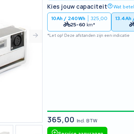
Kies jouw capaciteit
Wat betek
10Ah / 240Wh
325,00
13.4Ah
25-60
km*
*Let op! Deze afstanden zijn een indicatie
365,00
Incl. BTW
Service aanvragen