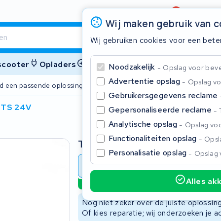
Beoordeling
4,6/5
Wij maken gebruik van 
Wij gebruiken cookies voor een bete
 scooter
Opladers
Accessoires
Noodzakelijk
Opslag voor bevei
Advertentie opslag
Opslag vo
ijd een passende oplossing
2 jaar garant
Gebruikersgegevens reclame
4TS 24V
Gepersonaliseerde reclame
Sluite
Analytische opslag
Opslag voo
Functionaliteiten opslag
Opsla
Type
Personalisatie opslag
Opslag 
Accu revisie
Accu reparat
Alles ak
Duurzame optie
Begin te typen in de zoekbalk om te zoeken
Nog niet zeker over de juiste oplossi
Of kies reparatie; wij onderzoeken je a