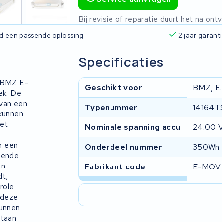
Bij revisie of reparatie duurt het na o
ijd een passende oplossing
2 jaar garant
Specificaties
n BMZ E-
Geschikt voor
BMZ, E.
ek. De
 van een
Typenummer
14164T
 kunnen
het
Nominale spanning accu
24.00 
n
om een
Onderdeel nummer
350Wh
erende
en
Fabrikant code
E-MOV
dt,
role
 deze
kunnen
staan