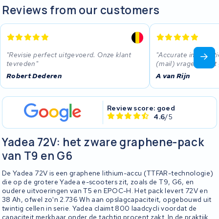
Reviews from our customers
Revisie perfect uitgevoerd. Onze klant
Accurate informati
tevreden
(mail) vragen👍 Dit
Robert Dederen
A van Rijn
Review score: goed
4.6
/5
Yadea 72V: het zware graphene-pack
van T9 en G6
De Yadea 72V is een graphene lithium-accu (TTFAR-technologie)
die op de grotere Yadea e-scooters zit, zoals de T9, G6, en
oudere uitvoeringen van T5 en EPOC-H. Het pack levert 72V en
38 Ah, ofwel zo'n 2.736 Wh aan opslagcapaciteit, opgebouwd uit
twintig cellen in serie. Yadea claimt 800 laadcycli voordat de
capaciteit merkbaar onder de tachtig procent zakt. In de praktijk