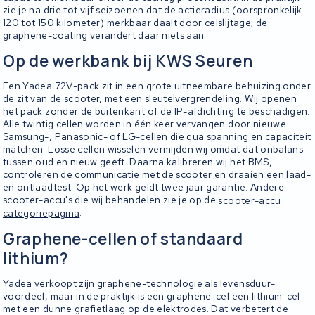
zie je na drie tot vijf seizoenen dat de actieradius (oorspronkelijk
120 tot 150 kilometer) merkbaar daalt door celslijtage; de
graphene-coating verandert daar niets aan.
Op de werkbank bij KWS Seuren
Een Yadea 72V-pack zit in een grote uitneembare behuizing onder
de zit van de scooter, met een sleutelvergrendeling. Wij openen
het pack zonder de buitenkant of de IP-afdichting te beschadigen.
Alle twintig cellen worden in één keer vervangen door nieuwe
Samsung-, Panasonic- of LG-cellen die qua spanning en capaciteit
matchen. Losse cellen wisselen vermijden wij omdat dat onbalans
tussen oud en nieuw geeft. Daarna kalibreren wij het BMS,
controleren de communicatie met de scooter en draaien een laad-
en ontlaadtest. Op het werk geldt twee jaar garantie. Andere
scooter-accu's die wij behandelen zie je op de
scooter-accu
categoriepagina
.
Graphene-cellen of standaard
lithium?
Yadea verkoopt zijn graphene-technologie als levensduur-
voordeel, maar in de praktijk is een graphene-cel een lithium-cel
met een dunne grafietlaag op de elektrodes. Dat verbetert de