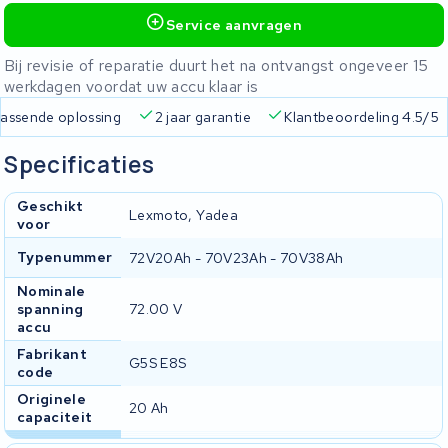
Service aanvragen
Bij revisie of reparatie duurt het na ontvangst ongeveer 15
werkdagen voordat uw accu klaar is
 passende oplossing
2 jaar garantie
Klantbeoordeling 4.5/5
Specificaties
Geschikt
Lexmoto, Yadea
voor
Typenummer
72V20Ah - 70V23Ah - 70V38Ah
Nominale
spanning
72.00 V
accu
Fabrikant
G5S E8S
code
Originele
20 Ah
capaciteit