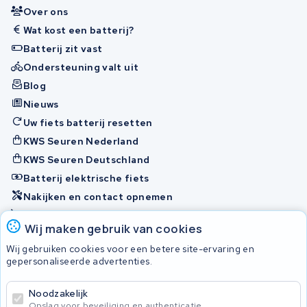
Over ons
Wat kost een batterij?
Batterij zit vast
Ondersteuning valt uit
Blog
Nieuws
Uw fiets batterij resetten
KWS Seuren Nederland
KWS Seuren Deutschland
Batterij elektrische fiets
Nakijken en contact opnemen
Onherstelbaar
Wij maken gebruik van cookies
Wij gebruiken cookies voor een betere site-ervaring en
Accu's
gepersonaliseerde advertenties.
Noodzakelijk
© 2026 KWS Seuren
Opslag voor beveiliging en authenticatie.