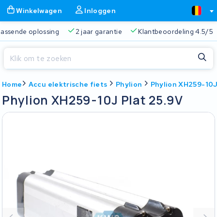
Winkelwagen
Inloggen
 passende oplossing
2 jaar garantie
Klantbeoordeling 4.5/5
Sluiten
Home
Accu elektrische fiets
Phylion
Phylion XH259-10J
Winkelwagen
Sluiten
Phylion XH259-10J Plat 25.9V
Begin te typen in de zoekbalk om te zoeken
Je winkelwagen is leeg.
Gratis verzending
Altijd een passende oplossing
2 jaa