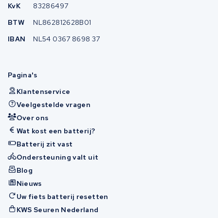
KvK
83286497
BTW
NL862812628B01
IBAN
NL54 0367 8698 37
Pagina's
Klantenservice
Veelgestelde vragen
Over ons
Wat kost een batterij?
Batterij zit vast
Ondersteuning valt uit
Blog
Nieuws
Uw fiets batterij resetten
KWS Seuren Nederland