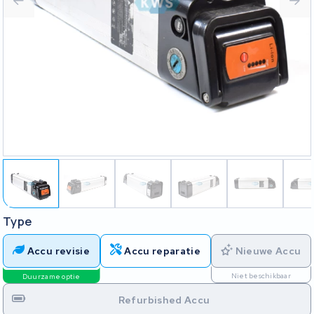
Type
Accu revisie
Accu reparatie
Nieuwe Accu
Niet beschikbaar
Duurzame optie
Refurbished Accu