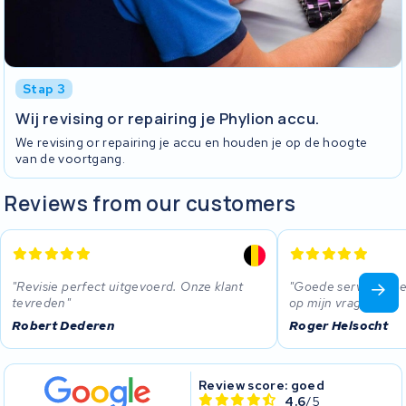
Stap 3
Wij revising or repairing je Phylion accu.
We revising or repairing je accu en houden je op de hoogte
van de voortgang.
Reviews from our customers
Revisie perfect uitgevoerd. Onze klant
Goede service, sne
tevreden
op mijn vragen.
Robert Dederen
Roger Helsocht
Review score: goed
4.6
/5