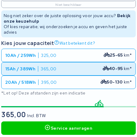
Niet beschikbaar
Nog niet zeker over de juiste oplossing voor jouw accu?
Bekijk
onze keuzehulp
Of kies reparatie; wij onderzoeken je accu en geven het juiste
advies
Kies jouw capaciteit
Wat betekent dit?
25-65
km*
10Ah / 259Wh
325,00
40-95
km*
15Ah / 389Wh
365,00
50-130
km*
20Ah / 518Wh
395,00
*Let op! Deze afstanden zijn een indicatie
365,00
Incl. BTW
Service aanvragen