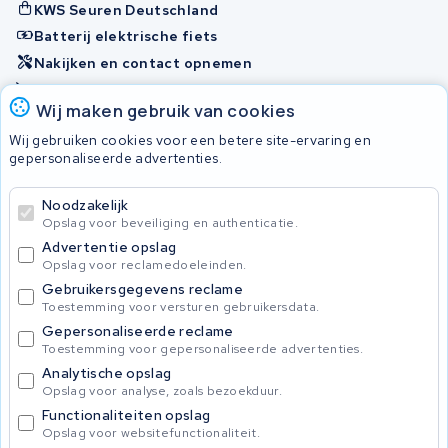
KWS Seuren Deutschland
Batterij elektrische fiets
Nakijken en contact opnemen
Onherstelbaar
Wij maken gebruik van cookies
Wij gebruiken cookies voor een betere site-ervaring en
Accu's
gepersonaliseerde advertenties.
Noodzakelijk
© 2026 KWS Seuren
Opslag voor beveiliging en authenticatie.
Algemene voorwaarden
Advertentie opslag
Privacy Policy
Opslag voor reclamedoeleinden.
Gebruikersgegevens reclame
Toestemming voor versturen gebruikersdata.
Gepersonaliseerde reclame
Toestemming voor gepersonaliseerde advertenties.
Analytische opslag
Opslag voor analyse, zoals bezoekduur.
Functionaliteiten opslag
Opslag voor websitefunctionaliteit.