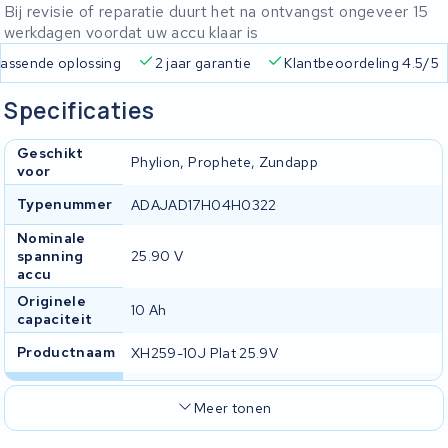
Bij revisie of reparatie duurt het na ontvangst ongeveer 15
werkdagen voordat uw accu klaar is
 passende oplossing
2 jaar garantie
Klantbeoordeling 4.5/5
Specificaties
Geschikt
Phylion, Prophete, Zundapp
voor
Typenummer
ADAJAD17H04H0322
Nominale
spanning
25.90 V
accu
Originele
10 Ah
capaciteit
Productnaam
XH259-10J Plat 25.9V
Meer tonen