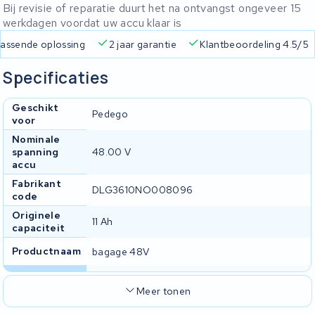
Bij revisie of reparatie duurt het na ontvangst ongeveer 15
werkdagen voordat uw accu klaar is
Gratis verzending
Altijd een passende oplossing
2 jaa
Specificaties
Geschikt
Pedego
voor
Nominale
spanning
48.00 V
accu
Fabrikant
DLG3610NO008096
code
Originele
11 Ah
capaciteit
Productnaam
bagage 48V
Meer tonen