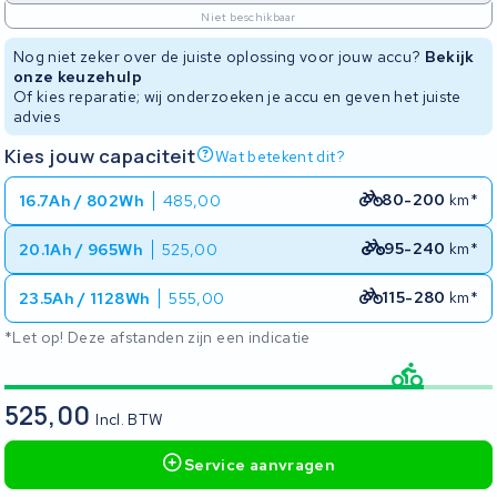
Niet beschikbaar
Nog niet zeker over de juiste oplossing voor jouw accu?
Bekijk
onze keuzehulp
Of kies reparatie; wij onderzoeken je accu en geven het juiste
advies
Kies jouw capaciteit
Wat betekent dit?
80-200
km*
16.7Ah / 802Wh
485,00
95-240
km*
20.1Ah / 965Wh
525,00
115-280
km*
23.5Ah / 1128Wh
555,00
*Let op! Deze afstanden zijn een indicatie
525,00
Incl. BTW
Service aanvragen