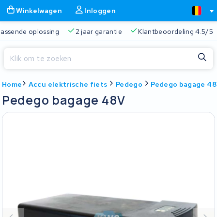
Winkelwagen
Inloggen
Gratis verzending
Altijd een passende oplossing
2 jaa
Sluiten
Home
Accu elektrische fiets
Pedego
Pedego bagage 4
Winkelwagen
Sluiten
Pedego bagage 48V
Begin te typen in de zoekbalk om te zoeken
Je winkelwagen is leeg.
Gratis verzending
Altijd een passende oplossing
2 jaa