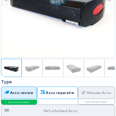
Type
Accu revisie
Accu reparatie
Nieuwe Accu
Niet beschikbaar
Duurzame optie
Refurbished Accu