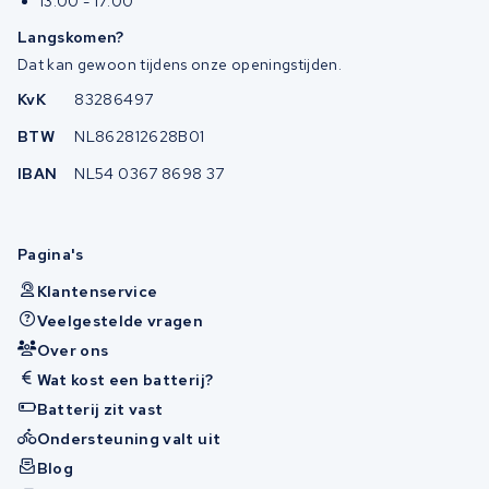
13:00 - 17:00
Langskomen?
Dat kan gewoon tijdens onze openingstijden.
KvK
83286497
BTW
NL862812628B01
IBAN
NL54 0367 8698 37
Pagina's
Klantenservice
Veelgestelde vragen
Over ons
Wat kost een batterij?
Batterij zit vast
Ondersteuning valt uit
Blog