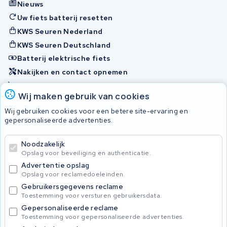
Nieuws
Uw fiets batterij resetten
KWS Seuren Nederland
KWS Seuren Deutschland
Batterij elektrische fiets
Nakijken en contact opnemen
Onherstelbaar
Wij maken gebruik van cookies
Wij gebruiken cookies voor een betere site-ervaring en
Accu's
gepersonaliseerde advertenties.
Noodzakelijk
© 2026 KWS Seuren
Opslag voor beveiliging en authenticatie.
Algemene voorwaarden
Advertentie opslag
Privacy Policy
Opslag voor reclamedoeleinden.
Gebruikersgegevens reclame
Toestemming voor versturen gebruikersdata.
Gepersonaliseerde reclame
Toestemming voor gepersonaliseerde advertenties.