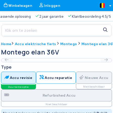
Winkelwagen
Inloggen
 passende oplossing
2 jaar garantie
Klantbeoordeling 4.5/5
Sluiten
Home
Accu elektrische fiets
Montego
Montego elan 36
Winkelwagen
Sluiten
Montego elan 36V
Begin te typen in de zoekbalk om te zoeken
Je winkelwagen is leeg.
Type
Gratis verzending
Altijd een passende oplossing
2 jaa
Accu revisie
Accu reparatie
Nieuwe Accu
Niet beschikbaar
Duurzame optie
Refurbished Accu
Niet beschikbaar