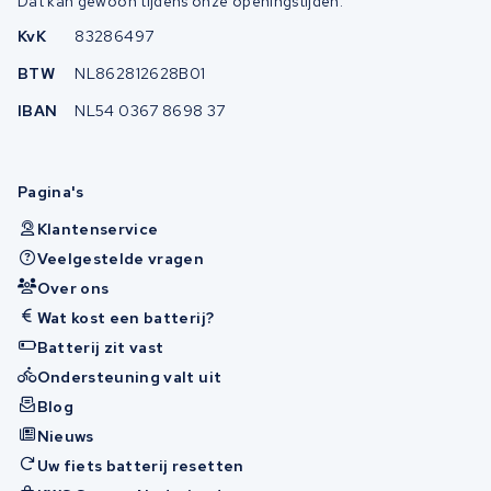
Dat kan gewoon tijdens onze openingstijden.
KvK
83286497
BTW
NL862812628B01
IBAN
NL54 0367 8698 37
Pagina's
Klantenservice
Veelgestelde vragen
Over ons
Wat kost een batterij?
Batterij zit vast
Ondersteuning valt uit
Blog
Nieuws
Uw fiets batterij resetten