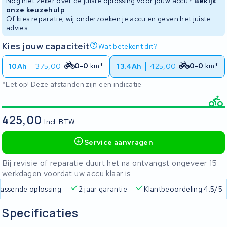
Nog niet zeker over de juiste oplossing voor jouw accu?
Bekijk
onze keuzehulp
Of kies reparatie; wij onderzoeken je accu en geven het juiste
advies
Kies jouw capaciteit
Wat betekent dit?
0-0
km*
0-0
km*
10Ah
375,00
13.4Ah
425,00
*Let op! Deze afstanden zijn een indicatie
425,00
Incl. BTW
Service aanvragen
Bij revisie of reparatie duurt het na ontvangst ongeveer 15
werkdagen voordat uw accu klaar is
 passende oplossing
2 jaar garantie
Klantbeoordeling 4.5/5
Specificaties