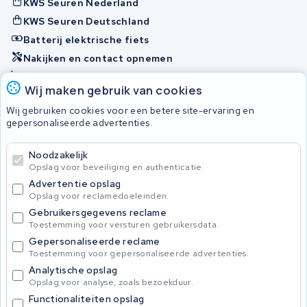
KWS Seuren Nederland
KWS Seuren Deutschland
Batterij elektrische fiets
Nakijken en contact opnemen
Onherstelbaar
Wij maken gebruik van cookies
Wij gebruiken cookies voor een betere site-ervaring en
Accu's
gepersonaliseerde advertenties.
Noodzakelijk
© 2026 KWS Seuren
Opslag voor beveiliging en authenticatie.
Algemene voorwaarden
Advertentie opslag
Privacy Policy
Opslag voor reclamedoeleinden.
Gebruikersgegevens reclame
Toestemming voor versturen gebruikersdata.
Gepersonaliseerde reclame
Toestemming voor gepersonaliseerde advertenties.
Analytische opslag
Opslag voor analyse, zoals bezoekduur.
Functionaliteiten opslag