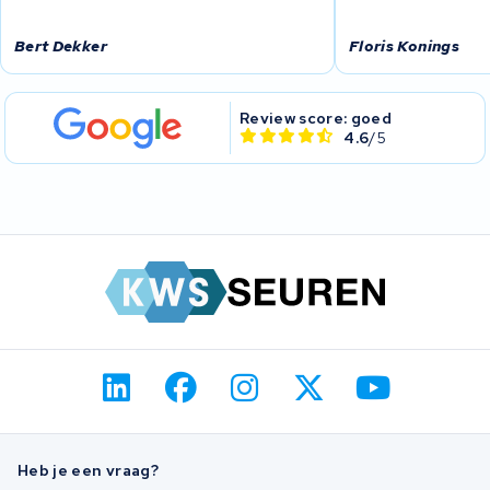
Bert Dekker
Floris Konings
Review score: goed
4.6
/5
Heb je een vraag?