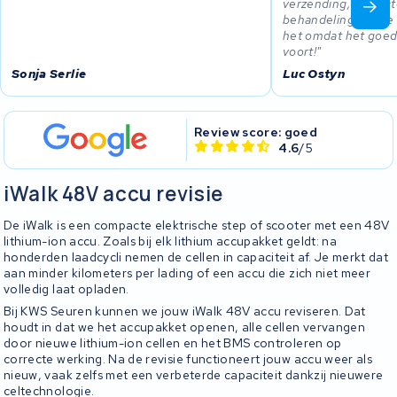
verzending, correct
behandeling, als de 
het omdat het goed 
voort!
Sonja Serlie
Luc Ostyn
Review score: goed
4.6
/5
iWalk 48V accu revisie
De iWalk is een compacte elektrische step of scooter met een 48V
lithium-ion accu. Zoals bij elk lithium accupakket geldt: na
honderden laadcycli nemen de cellen in capaciteit af. Je merkt dat
aan minder kilometers per lading of een accu die zich niet meer
volledig laat opladen.
Bij KWS Seuren kunnen we jouw iWalk 48V accu reviseren. Dat
houdt in dat we het accupakket openen, alle cellen vervangen
door nieuwe lithium-ion cellen en het BMS controleren op
correcte werking. Na de revisie functioneert jouw accu weer als
nieuw, vaak zelfs met een verbeterde capaciteit dankzij nieuwere
celtechnologie.