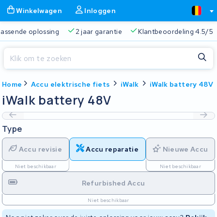
Winkelwagen
Inloggen
 passende oplossing
2 jaar garantie
Klantbeoordeling 4.5/5
Sluiten
Home
Accu elektrische fiets
iWalk
iWalk battery 48V
Winkelwagen
Sluiten
iWalk battery 48V
Begin te typen in de zoekbalk om te zoeken
Je winkelwagen is leeg.
Type
Gratis verzending
Altijd een passende oplossing
2 jaa
Accu revisie
Accu reparatie
Nieuwe Accu
Niet beschikbaar
Niet beschikbaar
Refurbished Accu
Niet beschikbaar