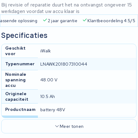
Bij revisie of reparatie duurt het na ontvangst ongeveer 15
werkdagen voordat uw accu klaar is
 passende oplossing
2 jaar garantie
Klantbeoordeling 4.5/5
Specificaties
Geschikt
iWalk
voor
Typenummer
LNAWK201807310044
Nominale
spanning
48.00 V
accu
Originele
10.5 Ah
capaciteit
Productnaam
battery 48V
Meer tonen