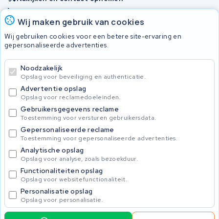
Onherstelbaar
Wij maken gebruik van cookies
Wij gebruiken cookies voor een betere site-ervaring en
Accu's
gepersonaliseerde advertenties.
Noodzakelijk
© 2026 KWS Seuren
Opslag voor beveiliging en authenticatie.
Algemene voorwaarden
Advertentie opslag
Privacy Policy
Opslag voor reclamedoeleinden.
Gebruikersgegevens reclame
Toestemming voor versturen gebruikersdata.
Gepersonaliseerde reclame
Toestemming voor gepersonaliseerde advertenties.
Analytische opslag
Opslag voor analyse, zoals bezoekduur.
Functionaliteiten opslag
Opslag voor websitefunctionaliteit.
Personalisatie opslag
Opslag voor personalisatie.