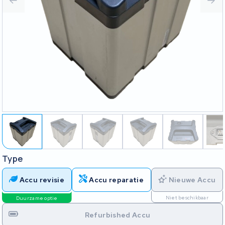
Type
Accu revisie
Accu reparatie
Nieuwe Accu
Niet beschikbaar
Duurzame optie
Refurbished Accu