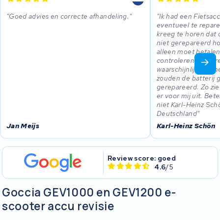
Goed advies en correcte afhandeling.
Ik had een Fietsac
eventueel te repare
kreeg te horen dat d
niet gerepareerd ho
alleen moet betale
controleren. Ander
waarschijnlijk niet
zouden de batterij
gerepareerd. Zo zie
er voor mij uit. Bet
niet Karl-Heinz Sc
Deutschland
Jan Meijs
Karl-Heinz Schön
Review score: goed
4.6
/5
Goccia GEV1000 en GEV1200 e-
scooter accu revisie