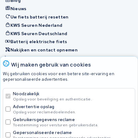
Blog
Nieuws
Uw fiets batterij resetten
KWS Seuren Nederland
KWS Seuren Deutschland
Batterij elektrische fiets
Nakijken en contact opnemen
Onherstelbaar
Wij maken gebruik van cookies
Wij gebruiken cookies voor een betere site-ervaring en
Accu's
gepersonaliseerde advertenties.
Noodzakelijk
© 2026 KWS Seuren
Opslag voor beveiliging en authenticatie.
Algemene voorwaarden
Advertentie opslag
Privacy Policy
Opslag voor reclamedoeleinden.
Gebruikersgegevens reclame
Toestemming voor versturen gebruikersdata.
Gepersonaliseerde reclame
Toestemming voor gepersonaliseerde advertenties.