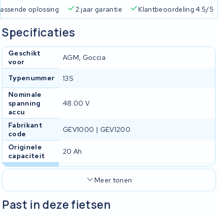
 passende oplossing
2 jaar garantie
Klantbeoordeling 4.5/5
Specificaties
Geschikt
AGM, Goccia
voor
Typenummer
13S
Nominale
spanning
48.00 V
accu
Fabrikant
GEV1000 | GEV1200
code
Originele
20 Ah
capaciteit
Meer tonen
Past in deze fietsen