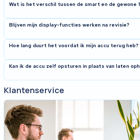
Wat is het verschil tussen de smart en de gewone 
De smart-variant heeft een uitgebreider BMS dat communice
Blijven mijn display-functies werken na revisie?
je meer informatie over je accu, zoals celbalans en exacte 
een eenvoudiger BMS met minder communicatiefuncties.
Ja. Bij de revisie vervangen we alleen de cellen en behoude
Hoe lang duurt het voordat ik mijn accu terug heb?
smart-functies en display-communicatie blijven daardoor voll
Na ontvangst van je accu starten we direct met de revisie. D
Kan ik de accu zelf opsturen in plaats van laten op
onze werkplaats, maar we houden je op de hoogte via onze o
Zeker. Je kunt je accu ook zelf per post versturen. In België
Klantenservice
maar als je liever zelf verstuurt kan dat ook. Neem contac