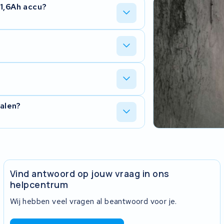
11,6Ah accu?
ert met je fietsdisplay. Daardoor zie
restcapaciteit. De gewone versie heeft
n we het originele BMS-board. Alle
edig intact na de revisie.
e exacte tijd hangt af van de drukte in
halen?
nline status-tracker.
 is het ophalen en terugbrengen gratis,
t met ons op voor de verzendgegevens.
Vind antwoord op jouw vraag in ons
helpcentrum
Wij hebben veel vragen al beantwoord voor je.