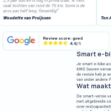
2,5 jaar oud en is nog in prima staat. Ik fiets
vaak tochten van rond de 75 km. Soms is de
accu pas half leeg. Geweldig!
Woudette van Pruijssen
Ton 
Review score: goed
4.6
/5
Smart e-bi
Je smart e-bike ac
KWS Seuren vervang
de revisie heb je 
van onder andere F
Wat maakt 
De smart-versie v
met uitgebreide com
over restcapacitei