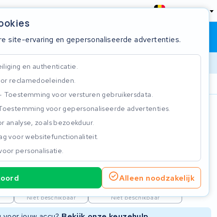
België
cookies
Winkelwagen
Inloggen
re site-ervaring en gepersonaliseerde advertenties.
liging en authenticatie.
or reclamedoeleinden.
ie
Klantbeoordeling 4.5/5
Toestemming voor versturen gebruikersdata.
Toestemming voor gepersonaliseerde advertenties.
n
r analyse, zoals bezoekduur.
g voor websitefunctionaliteit.
voor personalisatie.
koord
Alleen noodzakelijk
ie
Nieuwe Accu
Refurbished Accu
Niet beschikbaar
Niet beschikbaar
ng voor jouw accu?
Bekijk onze keuzehulp