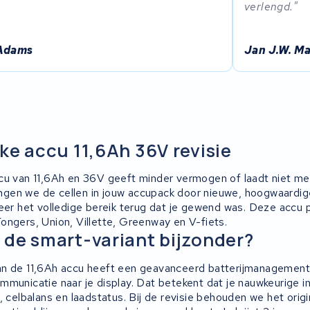
verlengd.
Adams
Jan J.W. Ma
ke accu 11,6Ah 36V revisie
cu van 11,6Ah en 36V geeft minder vermogen of laadt niet mee
en we de cellen in jouw accupack door nieuwe, hoogwaardige 
weer het volledige bereik terug dat je gewend was. Deze accu
ongers, Union, Villette, Greenway en V-fiets.
de smart-variant bijzonder?
an de 11,6Ah accu heeft een geavanceerd batterijmanageme
municatie naar je display. Dat betekent dat je nauwkeurige in
t, celbalans en laadstatus. Bij de revisie behouden we het or