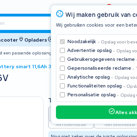
Beoordeling
4,6/5
Wij maken gebruik van 
Wij gebruiken cookies voor een bete
 scooter
Opladers
Accessoires
Noodzakelijk
Opslag voor bevei
Advertentie opslag
Opslag vo
ijd een passende oplossing
2 jaar garant
Gebruikersgegevens reclame
attery smart 11,6Ah 36V
Gepersonaliseerde reclame
6V
Sluite
Analytische opslag
Opslag voo
Functionaliteiten opslag
Opsla
Personalisatie opslag
Opslag 
Type
Alles ak
Accu revisie
Accu reparat
Begin te typen in de zoekbalk om te zoeken
Niet beschikbaar
Niet beschikbaar
Nog niet zeker over de juiste oplossi