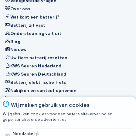
Veelgestelde vragen
Over ons
Wat kost een batterij?
Batterij zit vast
Ondersteuning valt uit
Blog
Nieuws
Uw fiets batterij resetten
KWS Seuren Nederland
KWS Seuren Deutschland
Batterij elektrische fiets
Nakijken en contact opnemen
Onherstelbaar
Wij maken gebruik van cookies
Wij gebruiken cookies voor een betere site-ervaring en
Accu's
gepersonaliseerde advertenties.
Noodzakelijk