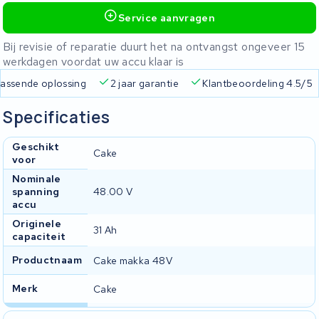
Service aanvragen
Bij revisie of reparatie duurt het na ontvangst ongeveer 15
werkdagen voordat uw accu klaar is
 passende oplossing
2 jaar garantie
Klantbeoordeling 4.5/5
Specificaties
Geschikt
Cake
voor
Nominale
spanning
48.00 V
accu
Originele
31 Ah
capaciteit
Productnaam
Cake makka 48V
Merk
Cake