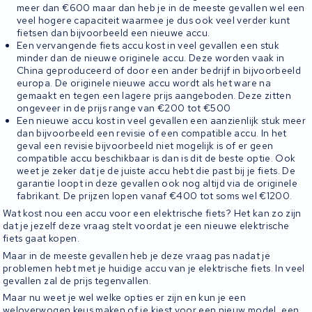
meer dan €600 maar dan heb je in de meeste gevallen wel een
veel hogere capaciteit waarmee je dus ook veel verder kunt
fietsen dan bijvoorbeeld een nieuwe accu.
Een vervangende fiets accu kost in veel gevallen een stuk
minder dan de nieuwe originele accu. Deze worden vaak in
China geproduceerd of door een ander bedrijf in bijvoorbeeld
europa. De originele nieuwe accu wordt als het ware na
gemaakt en tegen een lagere prijs aangeboden. Deze zitten
ongeveer in de prijs range van €200 tot €500
Een nieuwe accu kost in veel gevallen een aanzienlijk stuk meer
dan bijvoorbeeld een revisie of een compatible accu. In het
geval een revisie bijvoorbeeld niet mogelijk is of er geen
compatible accu beschikbaar is dan is dit de beste optie. Ook
weet je zeker dat je de juiste accu hebt die past bij je fiets. De
garantie loopt in deze gevallen ook nog altijd via de originele
fabrikant. De prijzen lopen vanaf €400 tot soms wel €1200.
Wat kost nou een accu voor een elektrische fiets? Het kan zo zijn
dat je jezelf deze vraag stelt voordat je een nieuwe elektrische
fiets gaat kopen.
Maar in de meeste gevallen heb je deze vraag pas nadat je
problemen hebt met je huidige accu van je elektrische fiets. In veel
gevallen zal de prijs tegenvallen.
Maar nu weet je wel welke opties er zijn en kun je een
weloverwogen keus maken of je kiest voor een nieuw model, een