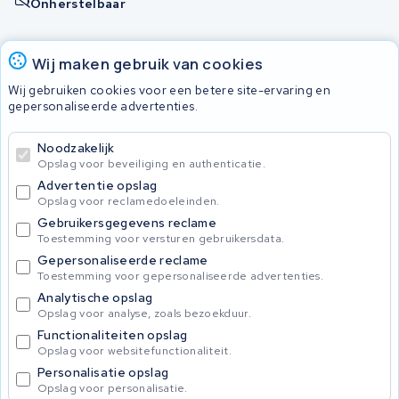
Onherstelbaar
Accu's
Wij maken gebruik van cookies
Wij gebruiken cookies voor een betere site-ervaring en
gepersonaliseerde advertenties.
© 2026 KWS Seuren
Algemene voorwaarden
Noodzakelijk
Privacy Policy
Opslag voor beveiliging en authenticatie.
Advertentie opslag
Opslag voor reclamedoeleinden.
Gebruikersgegevens reclame
Toestemming voor versturen gebruikersdata.
Gepersonaliseerde reclame
Toestemming voor gepersonaliseerde advertenties.
Analytische opslag
Opslag voor analyse, zoals bezoekduur.
Functionaliteiten opslag
Opslag voor websitefunctionaliteit.
Personalisatie opslag
Opslag voor personalisatie.