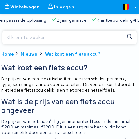
Winkelwagen
Inloggen
 passende oplossing
2 jaar garantie
Klantbeoordeling 4.5/5
Sluiten
Home
Nieuws
Wat kost een fiets accu?
Winkelwagen
Sluiten
Begin te typen in de zoekbalk om te zoeken
Wat kost een fiets accu?
Je winkelwagen is leeg.
De prijzen van een elektrische fiets accu verschillen per merk,
type, spanning maar ook per capaciteit. Dit verschil komt doordat
niet iedere fietsaccu gelijk is en niet precies hetzelfde is.
Gratis verzending
Altijd een passende oplossing
2 jaa
Wat is de prijs van een fiets accu
ongeveer
De prijzen van fietsaccu’s liggen momenteel tussen de minimaal
€200 en maximaal €1200. Dit is een erg ruim begrip, dit komt
voornamelijk door een aantal uitschieters.