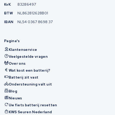
KvK
83286497
BTW
NL862812628B01
IBAN
NL54 0367 8698 37
Pagina's
Klantenservice
Veelgestelde vragen
Over ons
Wat kost een batterij?
Batterij zit vast
Ondersteuning valt uit
Blog
Nieuws
Uw fiets batterij resetten
KWS Seuren Nederland