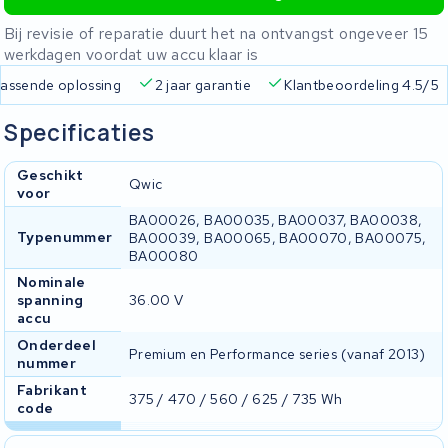
Bij revisie of reparatie duurt het na ontvangst ongeveer 15
werkdagen voordat uw accu klaar is
 passende oplossing
2 jaar garantie
Klantbeoordeling 4.5/5
Specificaties
Geschikt
Qwic
voor
BA00026, BA00035, BA00037, BA00038,
Typenummer
BA00039, BA00065, BA00070, BA00075,
BA00080
Nominale
spanning
36.00 V
accu
Onderdeel
Premium en Performance series (vanaf 2013)
nummer
Fabrikant
375 / 470 / 560 / 625 / 735 Wh
code