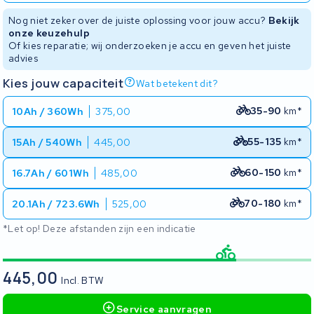
Nog niet zeker over de juiste oplossing voor jouw accu?
Bekijk
onze keuzehulp
Of kies reparatie; wij onderzoeken je accu en geven het juiste
advies
Kies jouw capaciteit
Wat betekent dit?
35-90
km*
10Ah / 360Wh
375,00
55-135
km*
15Ah / 540Wh
445,00
60-150
km*
16.7Ah / 601Wh
485,00
70-180
km*
20.1Ah / 723.6Wh
525,00
*Let op! Deze afstanden zijn een indicatie
445,00
Incl. BTW
Service aanvragen