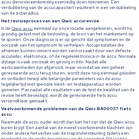
accu dienovereenkomstig evenredig doen toenemen. Een
verdubbeling van de accucapaciteit resulteert in een verdubbeling
van de actieradius.
Het revisieproces van een Qwic accurevisie
Is de
Qwic accu
eenmaal op onze locatie aangekomen, wordt hij
grondig getest met de bedoeling, de bron van het mankement op
te sporen. Onze diagnose is er op gericht dat symptomen en de
oorzaak van het symptoom te verhelpen. Accuprestaties die
afnemen kunnen immers worden veroorzaakt door een defecte
acculader, elektronica, of de regelelektronica in de accu. Normale
slijtage is vaak oorzaak en gevolg in één. Nadat alle
werkzaamheden zijn afgerond, maar voordat we een geheel
gereviseerde accu terug sturen, wordt deze nog eenmaal geladen
en ontladen terwijl alle belangrijke parameters van de accu
tegelijkertijd met speciale meet- en testapparatuur worden
gemeten. Pas nadat alle resultaten van de test de kwaliteit van de
revisie heeft bevestigd, wordt de gereviseerde fiets accu
verzendklaar gemaakt.
Veelvoorkomende problemen van de Qwic BA00037 fiets
accu
Naarmate de accu ouder wordt dan kan het zijn dat de Qwic accu
kuren krijgt. Een aantal van de meest voorkomende klachten zijn
onder andere het verlies van de trapondersteuning tijdens een
toertocht en de snelle terugloop van de capaciteit. Dit laatste