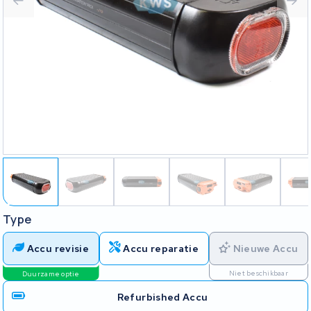
Type
Accu revisie
Accu reparatie
Nieuwe Accu
Niet beschikbaar
Duurzame optie
Refurbished Accu