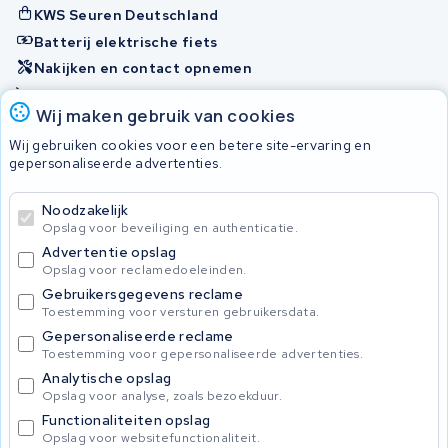
KWS Seuren Deutschland
Batterij elektrische fiets
Nakijken en contact opnemen
Onherstelbaar
Wij maken gebruik van cookies
Wij gebruiken cookies voor een betere site-ervaring en
Accu's
gepersonaliseerde advertenties.
Noodzakelijk
© 2026 KWS Seuren
Opslag voor beveiliging en authenticatie.
Algemene voorwaarden
Advertentie opslag
Privacy Policy
Opslag voor reclamedoeleinden.
Gebruikersgegevens reclame
Toestemming voor versturen gebruikersdata.
Gepersonaliseerde reclame
Toestemming voor gepersonaliseerde advertenties.
Analytische opslag
Opslag voor analyse, zoals bezoekduur.
Functionaliteiten opslag
Opslag voor websitefunctionaliteit.