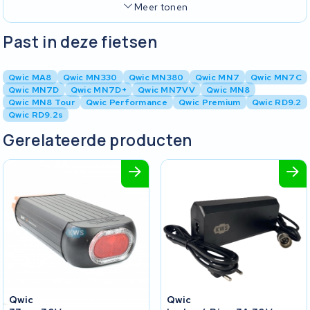
Meer tonen
Past in deze fietsen
Qwic MA8
Qwic MN330
Qwic MN380
Qwic MN7
Qwic MN7C
Qwic MN7D
Qwic MN7D+
Qwic MN7VV
Qwic MN8
Qwic MN8 Tour
Qwic Performance
Qwic Premium
Qwic RD9.2
Qwic RD9.2s
Gerelateerde producten
Qwic
Qwic