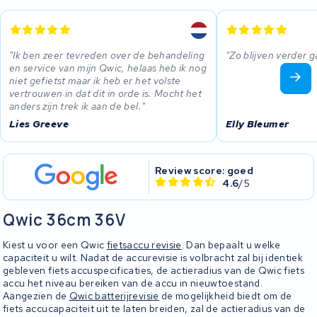
Ik ben zeer tevreden over de behandeling
Zo blijven verder 
en service van mijn Qwic, helaas heb ik nog
niet gefietst maar ik heb er het volste
vertrouwen in dat dit in orde is. Mocht het
anders zijn trek ik aan de bel.
Lies Greeve
Elly Bleumer
Review score: goed
4.6
/5
Qwic 36cm 36V
Kiest u voor een Qwic
fietsaccu revisie
. Dan bepaalt u welke
capaciteit u wilt. Nadat de accurevisie is volbracht zal bij identiek
gebleven fiets accuspecificaties, de actieradius van de Qwic fiets
accu het niveau bereiken van de accu in nieuwtoestand.
Aangezien de
Qwic batterijrevisie
de mogelijkheid biedt om de
fiets accucapaciteit uit te laten breiden, zal de actieradius van de