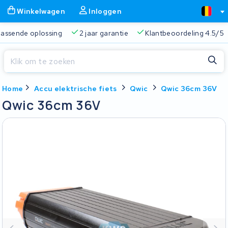
Winkelwagen
Inloggen
 passende oplossing
2 jaar garantie
Klantbeoordeling 4.5/5
Sluiten
Home
Accu elektrische fiets
Qwic
Qwic 36cm 36V
Winkelwagen
Sluiten
Qwic 36cm 36V
Begin te typen in de zoekbalk om te zoeken
Je winkelwagen is leeg.
Gratis verzending
Altijd een passende oplossing
2 jaa