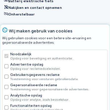
Batterij elektrische fiets
Nakijken en contact opnemen
Onherstelbaar
Accu's
Wij maken gebruik van cookies
Wij gebruiken cookies voor een betere site-ervaring en
gepersonaliseerde advertenties.
© 2026 KWS Seuren
Algemene voorwaarden
Noodzakelijk
Privacy Policy
Opslag voor beveiliging en authenticatie.
Advertentie opslag
Opslag voor reclamedoeleinden.
Gebruikersgegevens reclame
Toestemming voor versturen gebruikersdata.
Gepersonaliseerde reclame
Toestemming voor gepersonaliseerde advertenties.
Analytische opslag
Opslag voor analyse, zoals bezoekduur.
Functionaliteiten opslag
Opslag voor websitefunctionaliteit.