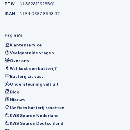
BTW
NL862812628B01
IBAN
NL54 0367 8698 37
Pagina's
Klantenservice
Veelgestelde vragen
Over ons
Wat kost een batterij?
Batterij zit vast
Ondersteuning valt uit
Blog
Nieuws
Uw fiets batterij resetten
KWS Seuren Nederland
KWS Seuren Deutschland