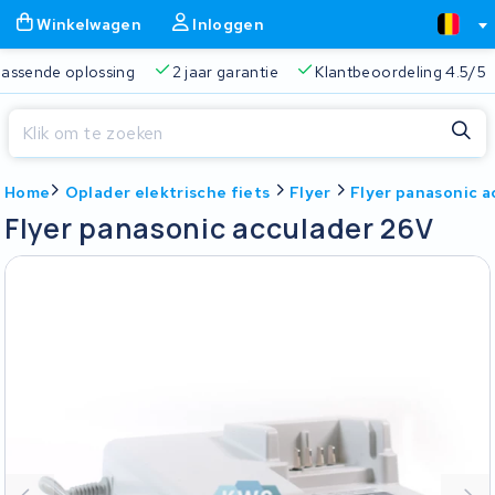
Winkelwagen
Inloggen
 passende oplossing
2 jaar garantie
Klantbeoordeling 4.5/5
Sluiten
Home
Oplader elektrische fiets
Flyer
Flyer panasonic a
Winkelwagen
Sluiten
Flyer panasonic acculader 26V
Begin te typen in de zoekbalk om te zoeken
Je winkelwagen is leeg.
Gratis verzending
Altijd een passende oplossing
2 jaa