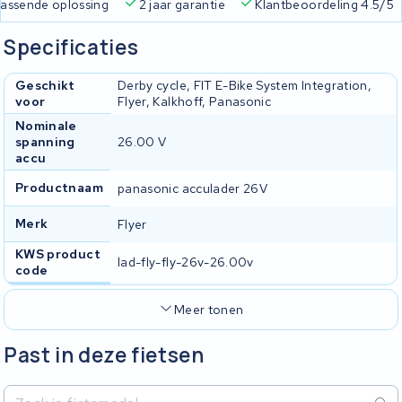
 passende oplossing
2 jaar garantie
Klantbeoordeling 4.5/5
Specificaties
Geschikt
Derby cycle, FIT E-Bike System Integration,
voor
Flyer, Kalkhoff, Panasonic
Nominale
spanning
26.00 V
accu
Productnaam
panasonic acculader 26V
Merk
Flyer
KWS product
lad-fly-fly-26v-26.00v
code
Meer tonen
Past in deze fietsen