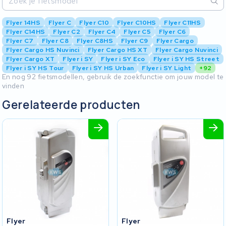
Flyer 14HS
Flyer C
Flyer C10
Flyer C10HS
Flyer C11HS
Flyer C14HS
Flyer C2
Flyer C4
Flyer C5
Flyer C6
Flyer C7
Flyer C8
Flyer C8HS
Flyer C9
Flyer Cargo
Flyer Cargo HS Nuvinci
Flyer Cargo HS XT
Flyer Cargo Nuvinci
Flyer Cargo XT
Flyer i SY
Flyer i SY Eco
Flyer i SY HS Street
Flyer i SY HS Tour
Flyer i SY HS Urban
Flyer i SY Light
+92
En nog 92 fietsmodellen, gebruik de zoekfunctie om jouw model te
vinden
Gerelateerde producten
Flyer
Flyer