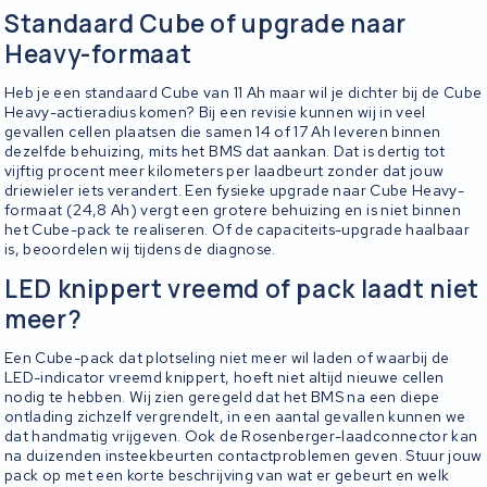
Standaard Cube of upgrade naar
Heavy-formaat
Heb je een standaard Cube van 11 Ah maar wil je dichter bij de Cube
Heavy-actieradius komen? Bij een revisie kunnen wij in veel
gevallen cellen plaatsen die samen 14 of 17 Ah leveren binnen
dezelfde behuizing, mits het BMS dat aankan. Dat is dertig tot
vijftig procent meer kilometers per laadbeurt zonder dat jouw
driewieler iets verandert. Een fysieke upgrade naar Cube Heavy-
formaat (24,8 Ah) vergt een grotere behuizing en is niet binnen
het Cube-pack te realiseren. Of de capaciteits-upgrade haalbaar
is, beoordelen wij tijdens de diagnose.
LED knippert vreemd of pack laadt niet
meer?
Een Cube-pack dat plotseling niet meer wil laden of waarbij de
LED-indicator vreemd knippert, hoeft niet altijd nieuwe cellen
nodig te hebben. Wij zien geregeld dat het BMS na een diepe
ontlading zichzelf vergrendelt, in een aantal gevallen kunnen we
dat handmatig vrijgeven. Ook de Rosenberger-laadconnector kan
na duizenden insteekbeurten contactproblemen geven. Stuur jouw
pack op met een korte beschrijving van wat er gebeurt en welk