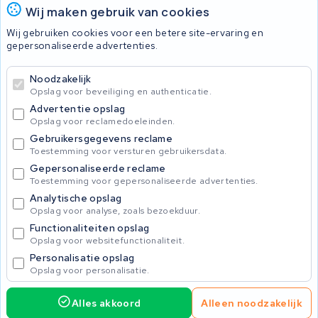
Wij maken gebruik van cookies
Wij gebruiken cookies voor een betere site-ervaring en
Accu's
gepersonaliseerde advertenties.
Noodzakelijk
© 2026 KWS Seuren
Opslag voor beveiliging en authenticatie.
Algemene voorwaarden
Advertentie opslag
Privacy Policy
Opslag voor reclamedoeleinden.
Gebruikersgegevens reclame
Toestemming voor versturen gebruikersdata.
Gepersonaliseerde reclame
Toestemming voor gepersonaliseerde advertenties.
Analytische opslag
Opslag voor analyse, zoals bezoekduur.
Functionaliteiten opslag
Opslag voor websitefunctionaliteit.
Personalisatie opslag
Opslag voor personalisatie.
Alles akkoord
Alleen noodzakelijk
525,00
Service aanvragen
Incl. BTW
Home
Accu's
Opladers
Accessoires