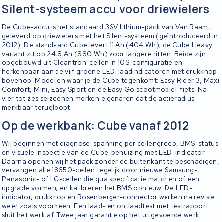
Silent-systeem accu voor driewielers
De Cube-accu is het standaard 36V lithium-pack van Van Raam,
geleverd op driewielers met het Silent-systeem (geïntroduceerd in
2012). De standaard Cube levert 11 Ah (404 Wh); de Cube Heavy
variant zit op 24,8 Ah (880 Wh) voor langere ritten. Beide zijn
opgebouwd uit Cleantron-cellen in 10S-configuratie en
herkenbaar aan de vijf groene LED-laadindicatoren met drukknop
bovenop. Modellen waar je de Cube tegenkomt: Easy Rider 3, Maxi
Comfort, Mini, Easy Sport en de Easy Go scootmobiel-fiets. Na
vier tot zes seizoenen merken eigenaren dat de actieradius
merkbaar terugloopt.
Op de werkbank: Cube vanaf 2012
Wij beginnen met diagnose: spanning per cellengroep, BMS-status
en visuele inspectie van de Cube-behuizing met LED-indicator.
Daarna openen wij het pack zonder de buitenkant te beschadigen,
vervangen alle 18650-cellen tegelijk door nieuwe Samsung-,
Panasonic- of LG-cellen die qua specificatie matchen of een
upgrade vormen, en kalibreren het BMS opnieuw. De LED-
indicator, drukknop en Rosenberger-connector werken na revisie
weer zoals voorheen. Een laad- en ontlaadtest met testrapport
sluit het werk af. Twee jaar garantie op het uitgevoerde werk.