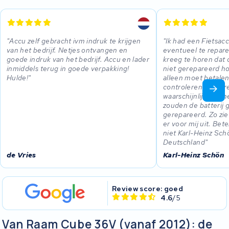
Accu zelf gebracht ivm indruk te krijgen
Ik had een Fietsac
van het bedrijf. Netjes ontvangen en
eventueel te repare
goede indruk van het bedrijf. Accu en lader
kreeg te horen dat d
inmiddels terug in goede verpakking!
niet gerepareerd ho
Hulde!
alleen moet betale
controleren. Ander
waarschijnlijk niet
zouden de batterij
gerepareerd. Zo zie
er voor mij uit. Bet
niet Karl-Heinz Sc
Deutschland
de Vries
Karl-Heinz Schön
Review score: goed
4.6
/5
Van Raam Cube 36V (vanaf 2012): de