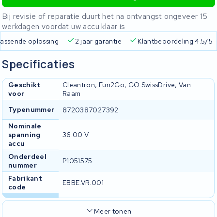
Bij revisie of reparatie duurt het na ontvangst ongeveer 15
werkdagen voordat uw accu klaar is
 passende oplossing
2 jaar garantie
Klantbeoordeling 4.5/5
Specificaties
Geschikt
Cleantron, Fun2Go, GO SwissDrive, Van
voor
Raam
Typenummer
8720387027392
Nominale
spanning
36.00 V
accu
Onderdeel
P1051575
nummer
Fabrikant
EBBE.VR.001
code
Meer tonen