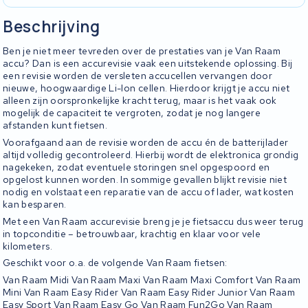
Beschrijving
Ben je niet meer tevreden over de prestaties van je Van Raam
accu? Dan is een accurevisie vaak een uitstekende oplossing. Bij
een revisie worden de versleten accucellen vervangen door
nieuwe, hoogwaardige Li-Ion cellen. Hierdoor krijgt je accu niet
alleen zijn oorspronkelijke kracht terug, maar is het vaak ook
mogelijk de capaciteit te vergroten, zodat je nog langere
afstanden kunt fietsen.
Voorafgaand aan de revisie worden de accu én de batterijlader
altijd volledig gecontroleerd. Hierbij wordt de elektronica grondig
nagekeken, zodat eventuele storingen snel opgespoord en
opgelost kunnen worden. In sommige gevallen blijkt revisie niet
nodig en volstaat een reparatie van de accu of lader, wat kosten
kan besparen.
Met een Van Raam accurevisie breng je je fietsaccu dus weer terug
in topconditie – betrouwbaar, krachtig en klaar voor vele
kilometers.
Geschikt voor o.a. de volgende Van Raam fietsen:
Van Raam Midi Van Raam Maxi Van Raam Maxi Comfort Van Raam
Mini Van Raam Easy Rider Van Raam Easy Rider Junior Van Raam
Easy Sport Van Raam Easy Go Van Raam Fun2Go Van Raam