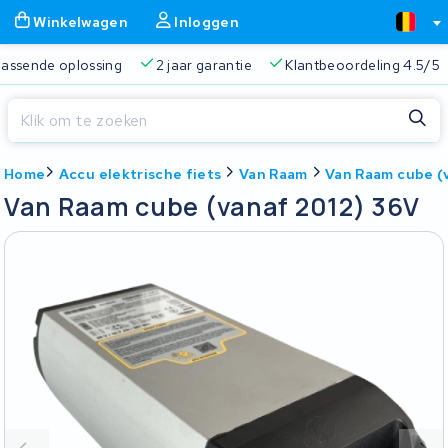
Winkelwagen
Inloggen
 passende oplossing
2 jaar garantie
Klantbeoordeling 4.5/5
Sluiten
Home
Accu elektrische fiets
Van Raam
Van Raam cube (
Winkelwagen
Sluiten
Van Raam cube (vanaf 2012) 36V
Begin te typen in de zoekbalk om te zoeken
Je winkelwagen is leeg.
Gratis verzending
Altijd een passende oplossing
2 jaa