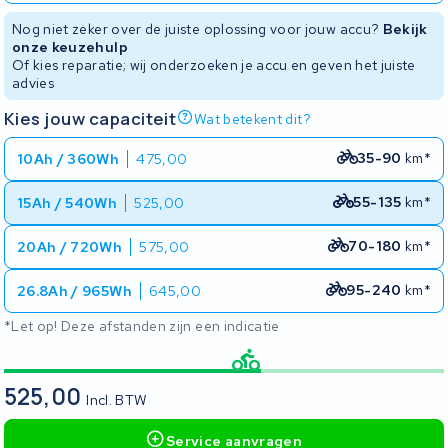
Nog niet zeker over de juiste oplossing voor jouw accu?
Bekijk
onze keuzehulp
Of kies reparatie; wij onderzoeken je accu en geven het juiste
advies
Kies jouw capaciteit
Wat betekent dit?
35-90
km*
10Ah / 360Wh
475,00
55-135
km*
15Ah / 540Wh
525,00
70-180
km*
20Ah / 720Wh
575,00
95-240
km*
26.8Ah / 965Wh
645,00
*Let op! Deze afstanden zijn een indicatie
525,00
Incl. BTW
Service aanvragen