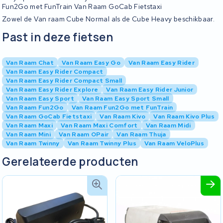
Fun2Go met FunTrain Van Raam GoCab Fietstaxi
Zowel de Van raam Cube Normal als de Cube Heavy beschikbaar.
Past in deze fietsen
Van Raam Chat
Van Raam Easy Go
Van Raam Easy Rider
Van Raam Easy Rider Compact
Van Raam Easy Rider Compact Small
Van Raam Easy Rider Explore
Van Raam Easy Rider Junior
Van Raam Easy Sport
Van Raam Easy Sport Small
Van Raam Fun2Go
Van Raam Fun2Go met FunTrain
Van Raam GoCab Fietstaxi
Van Raam Kivo
Van Raam Kivo Plus
Van Raam Maxi
Van Raam Maxi Comfort
Van Raam Midi
Van Raam Mini
Van Raam OPair
Van Raam Thuja
Van Raam Twinny
Van Raam Twinny Plus
Van Raam VeloPlus
Gerelateerde producten