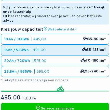
Nog niet zeker over de juiste oplossing voor jouw accu?
Bekijk
onze keuzehulp
Of kies reparatie; wij onderzoeken je accu en geven het juiste
advies
Kies jouw capaciteit
Wat betekent dit?
35-90
km*
10Ah / 360Wh
445,00
55-135
km*
15Ah / 540Wh
495,00
70-180
km*
20Ah / 720Wh
575,00
95-240
km*
26.8Ah / 965Wh
695,00
*Let op! Deze afstanden zijn een indicatie
495,00
Incl. BTW
Service aanvragen