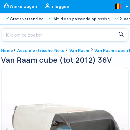
Winkelwagen
Inloggen
Gratis verzending
Altijd een passende oplossing
2 jaa
Sluiten
Home
Accu elektrische fiets
Van Raam
Van Raam cube (
Winkelwagen
Sluiten
Van Raam cube (tot 2012) 36V
Begin te typen in de zoekbalk om te zoeken
Je winkelwagen is leeg.
Gratis verzending
Altijd een passende oplossing
2 jaa