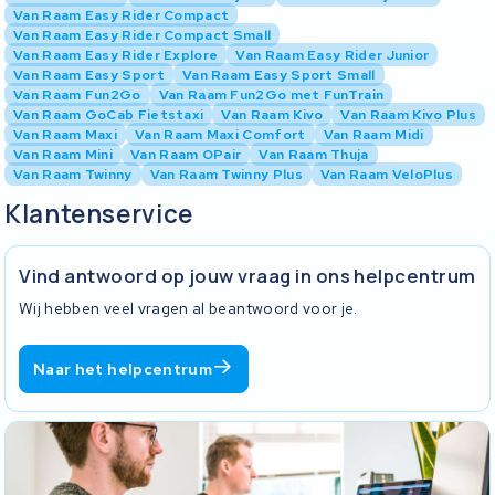
Van Raam Easy Rider Compact
Van Raam Easy Rider Compact Small
Van Raam Easy Rider Explore
Van Raam Easy Rider Junior
Van Raam Easy Sport
Van Raam Easy Sport Small
Van Raam Fun2Go
Van Raam Fun2Go met FunTrain
Van Raam GoCab Fietstaxi
Van Raam Kivo
Van Raam Kivo Plus
Van Raam Maxi
Van Raam Maxi Comfort
Van Raam Midi
Van Raam Mini
Van Raam OPair
Van Raam Thuja
Van Raam Twinny
Van Raam Twinny Plus
Van Raam VeloPlus
Klantenservice
Vind antwoord op jouw vraag in ons helpcentrum
Wij hebben veel vragen al beantwoord voor je.
Naar het helpcentrum