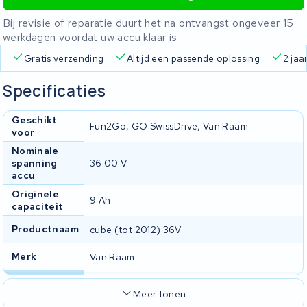
Bij revisie of reparatie duurt het na ontvangst ongeveer 15
werkdagen voordat uw accu klaar is
Gratis verzending
Altijd een passende oplossing
2 jaa
Specificaties
Geschikt
Fun2Go, GO SwissDrive, Van Raam
voor
Nominale
spanning
36.00 V
accu
Originele
9 Ah
capaciteit
Productnaam
cube (tot 2012) 36V
Merk
Van Raam
Meer tonen