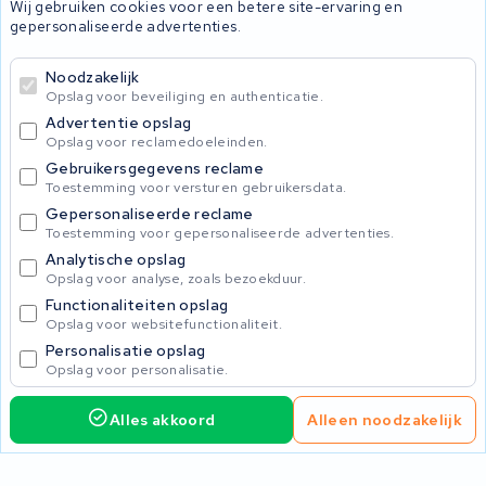
Wij gebruiken cookies voor een betere site-ervaring en
Accu's
gepersonaliseerde advertenties.
Noodzakelijk
© 2026 KWS Seuren
Opslag voor beveiliging en authenticatie.
Algemene voorwaarden
Advertentie opslag
Privacy Policy
Opslag voor reclamedoeleinden.
Gebruikersgegevens reclame
Toestemming voor versturen gebruikersdata.
Gepersonaliseerde reclame
Toestemming voor gepersonaliseerde advertenties.
Analytische opslag
Opslag voor analyse, zoals bezoekduur.
Functionaliteiten opslag
Opslag voor websitefunctionaliteit.
Personalisatie opslag
Opslag voor personalisatie.
Alles akkoord
Alleen noodzakelijk
495,00
Service aanvragen
Incl. BTW
Home
Accu's
Opladers
Accessoires