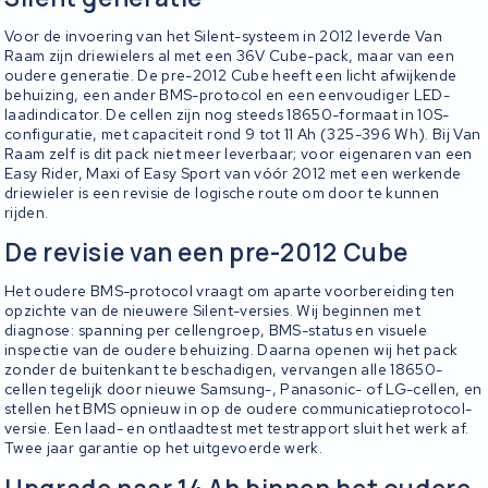
Voor de invoering van het Silent-systeem in 2012 leverde Van
Raam zijn driewielers al met een 36V Cube-pack, maar van een
oudere generatie. De pre-2012 Cube heeft een licht afwijkende
behuizing, een ander BMS-protocol en een eenvoudiger LED-
laadindicator. De cellen zijn nog steeds 18650-formaat in 10S-
configuratie, met capaciteit rond 9 tot 11 Ah (325-396 Wh). Bij Van
Raam zelf is dit pack niet meer leverbaar; voor eigenaren van een
Easy Rider, Maxi of Easy Sport van vóór 2012 met een werkende
driewieler is een revisie de logische route om door te kunnen
rijden.
De revisie van een pre-2012 Cube
Het oudere BMS-protocol vraagt om aparte voorbereiding ten
opzichte van de nieuwere Silent-versies. Wij beginnen met
diagnose: spanning per cellengroep, BMS-status en visuele
inspectie van de oudere behuizing. Daarna openen wij het pack
zonder de buitenkant te beschadigen, vervangen alle 18650-
cellen tegelijk door nieuwe Samsung-, Panasonic- of LG-cellen, en
stellen het BMS opnieuw in op de oudere communicatieprotocol-
versie. Een laad- en ontlaadtest met testrapport sluit het werk af.
Twee jaar garantie op het uitgevoerde werk.