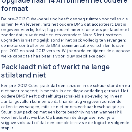
Upgrade naar 14 Ah binnen het oudere
formaat
De pre-2012 Cube-behuizing heeft genoeg ruimte voor cellen die
samen 14 Ah leveren, mits het oudere BMS dat accepteert. Dat is
ongeveer veertig tot vijftig procent meer kilometers per laadbeurt
zonder dat jouw driewieler iets verandert. Naar Silent-systeem
upgraden is niet mogelijk zonder het pack volledig te vervangen;
de motorcontroller en de BMS-communicatie verschillen tussen
pre-2012 en post-2012 versies. Wij beoordelen tijdens de diagnose
welke capaciteit haalbaar is voor jouw specifieke pack.
Pack laadt niet of werkt na lange
stilstand niet
Een pre-2012 Cube-pack dat een seizoen in de schuur stond en nu
niet meer reageert, is meestal in een diepe ontlading geraakt. Het
oudere BMS heeft zichzelf uitgeschakeld als beveiliging. In een
aantal gevallen kunnen we dat handmatig vrijgeven zonder de
cellen te vervangen, mits ze niet onomkeerbaar beschadigd zijn.
Stuur jouw pack op met een korte beschrijving van wanneer hij
voor het laatst werkte. Op basis van de diagnose hoor je of
vrijgave volstaat of dat een complete revisie de logische volgende
stap is.