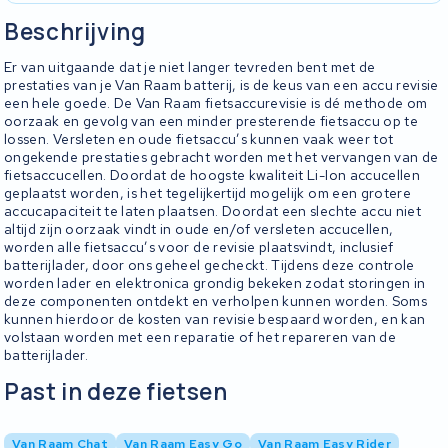
Beschrijving
Er van uitgaande dat je niet langer tevreden bent met de
prestaties van je Van Raam batterij, is de keus van een accu revisie
een hele goede. De Van Raam fietsaccurevisie is dé methode om
oorzaak en gevolg van een minder presterende fietsaccu op te
lossen. Versleten en oude fietsaccu’s kunnen vaak weer tot
ongekende prestaties gebracht worden met het vervangen van de
fietsaccucellen. Doordat de hoogste kwaliteit Li-Ion accucellen
geplaatst worden, is het tegelijkertijd mogelijk om een grotere
accucapaciteit te laten plaatsen. Doordat een slechte accu niet
altijd zijn oorzaak vindt in oude en/of versleten accucellen,
worden alle fietsaccu’s voor de revisie plaatsvindt, inclusief
batterijlader, door ons geheel gecheckt. Tijdens deze controle
worden lader en elektronica grondig bekeken zodat storingen in
deze componenten ontdekt en verholpen kunnen worden. Soms
kunnen hierdoor de kosten van revisie bespaard worden, en kan
volstaan worden met een reparatie of het repareren van de
batterijlader.
Past in deze fietsen
Van Raam Chat
Van Raam Easy Go
Van Raam Easy Rider