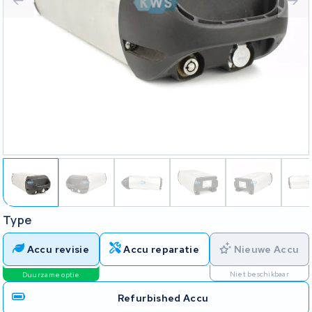
Type
Accu revisie
Accu reparatie
Nieuwe Accu
Niet beschikbaar
Duurzame optie
Refurbished Accu