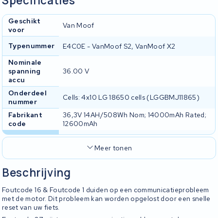
Specificaties
Geschikt
Van Moof
voor
Typenummer
E4C0E - VanMoof S2, VanMoof X2
Nominale
spanning
36.00 V
accu
Onderdeel
Cells: 4x10 LG 18650 cells (LGGBMJ11865)
nummer
Fabrikant
36,3V 14AH/508Wh Nom; 14000mAh Rated;
code
12600mAh
Meer tonen
Beschrijving
Foutcode 16 & Foutcode 1 duiden op een communicatieprobleem
met de motor. Dit probleem kan worden opgelost door een snelle
reset van uw fiets.