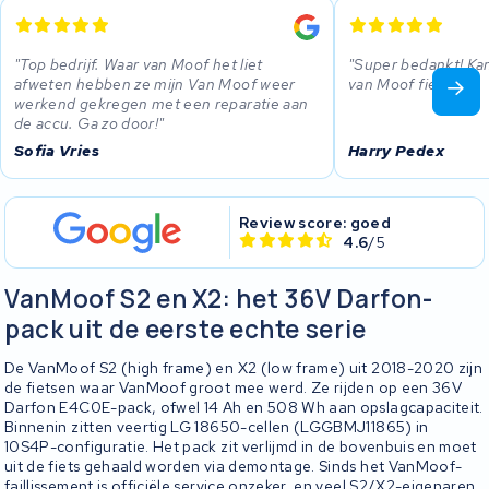
Top bedrijf. Waar van Moof het liet
Super bedankt! Kan
afweten hebben ze mijn Van Moof weer
van Moof fiets.
werkend gekregen met een reparatie aan
de accu. Ga zo door!
Sofia Vries
Harry Pedex
Review score: goed
4.6
/5
VanMoof S2 en X2: het 36V Darfon-
pack uit de eerste echte serie
De VanMoof S2 (high frame) en X2 (low frame) uit 2018-2020 zijn
de fietsen waar VanMoof groot mee werd. Ze rijden op een 36V
Darfon E4C0E-pack, ofwel 14 Ah en 508 Wh aan opslagcapaciteit.
Binnenin zitten veertig LG 18650-cellen (LGGBMJ11865) in
10S4P-configuratie. Het pack zit verlijmd in de bovenbuis en moet
uit de fiets gehaald worden via demontage. Sinds het VanMoof-
faillissement is officiële service onzeker, en veel S2/X2-eigenaren