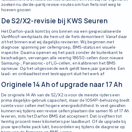
zoeken nu derde-partij revisie-routes om hun fiets niet weg te
hoeven gooien.
De S2/X2-revisie bij KWS Seuren
Het Darfon-pack komt bij ons binnen via een gespecialiseerde
VanMoof-werkplaats die hem uit de fiets demonteert. Vanaf daar
zit het binnen wat wij dagelijks reviseren. Wij beginnen met
diagnose: spanning per cellengroep, BMS-status en visuele
inspectie. Daarna openen wij het pack zonder de buitenkant te
beschadigen, vervangen alle veertig 18650-cellen door nieuwe
Samsung-, Panasonic- of LG-cellen, en kalibreren het BMS
opnieuw. Op het uitgevoerde werk geldt twee jaar garantie. Een
laad- en ontlaadtest met testrapport sluit het werk af.
Originele 14 Ah of upgrade naar 17 Ah
De originele 14 Ah van de S2/X2 is voor de meeste rijders een
prima dagelijks-gebruik capaciteit, maar de 10S4P-behuizing biedt
ruimte voor cellen met hogere energiedichtheid. In veel gevallen
kunnen wij tijdens een revisie cellen plaatsen die samen 16 of 17 Ah
leveren, mits het Darfon BMS dat accepteert. Dat is vijftien tot
twintig procent meer kilometers per laadbeurt. Of de upgrade bij
jouw specifieke pack lukt, beoordelen wij tijdens de diagnose op