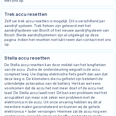
met ons op.
Trek accu resetten
Zelf uw trek accu resetten is mogelijk. Dit is verschillend per
aandrijf systeem. Trek fietsen zijn geleverd met het
aandrijfsysteem van BionX of het nieuwe aandrijfsysteem van
Bosch. Beide aandrijfsystemen zijn al uitgelegd op deze
pagina. Indien het resetten niet lukt neem dan contact met ons
op.
Stella accu resetten
De Stella accu resetten kan door middel van het leegfietsen
van de accu. Zodra de ondersteuning wegvalt is de accu
compleet leeg. Uw display elektrische fiets geeft dan aan dat
deze leeg is. De kilometers die nu gefietst zijn betekent de
uiteindelijke actieradius van de batterij. Het kan wel eens
voorkomen dat de accu het niet meer doet of de accu niet
laad. De Stella accu laadt niet. Dit kan een probleem met het
accupakket zijn maar ook zeker een probleem met de
elektronica in de accu. Uit onze ervaring hebben wij dit al
meerdere malen geconstateerd en kunnen wij de gehele
elektronica + lader vervangen. Hiermee zal de accu nog een