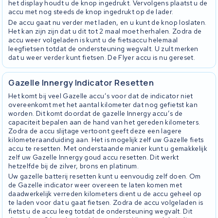
het display houdt u de knop ingedrukt. Vervolgens plaatst u de
accu met nog steeds de knop ingedrukt op de lader.
De accu gaat nu verder met laden, en u kunt de knop loslaten.
Het kan zijn zijn dat u dit tot 2 maal moet herhalen. Zodra de
accu weer volgeladen is kunt u de fietsaccu helemaal
leegfietsen totdat de ondersteuning wegvalt. U zult merken
dat u weer verder kunt fietsen. De Flyer accu is nu gereset.
Gazelle Innergy Indicator Resetten
Het komt bij veel Gazelle accu’s voor dat de indicator niet
overeenkomt met het aantal kilometer dat nog gefietst kan
worden. Dit komt doordat de gazelle Innergy accu’s de
capaciteit bepalen aan de hand van het gereden kilometers.
Zodra de accu slijtage vertoont geeft deze een lagere
kilometeraanduiding aan. Het is mogelijk zelf uw Gazelle fiets
accu te resetten. Met onderstaande manier kunt u gemakkelijk
zelf uw Gazelle Innergy goud accu resetten. Dit werkt
hetzelfde bij de zilver, brons en platinum.
Uw gazelle batterij resetten kunt u eenvoudig zelf doen. Om
de Gazelle indicator weer overeen te laten komen met
daadwerkelijk verreden kilometers dient u de accu geheel op
te laden voor dat u gaat fietsen. Zodra de accu volgeladen is
fietst u de accu leeg totdat de ondersteuning wegvalt. Dit