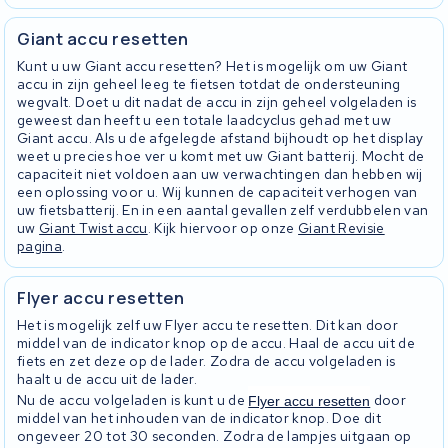
Giant accu resetten
Kunt u uw Giant accu resetten? Het is mogelijk om uw Giant
accu in zijn geheel leeg te fietsen totdat de ondersteuning
wegvalt. Doet u dit nadat de accu in zijn geheel volgeladen is
geweest dan heeft u een totale laadcyclus gehad met uw
Giant accu. Als u de afgelegde afstand bijhoudt op het display
weet u precies hoe ver u komt met uw Giant batterij. Mocht de
capaciteit niet voldoen aan uw verwachtingen dan hebben wij
een oplossing voor u. Wij kunnen de capaciteit verhogen van
uw fietsbatterij. En in een aantal gevallen zelf verdubbelen van
uw
Giant Twist accu
. Kijk hiervoor op onze
Giant Revisie
pagina
.
Flyer accu resetten
Het is mogelijk zelf uw Flyer accu te resetten. Dit kan door
middel van de indicator knop op de accu. Haal de accu uit de
fiets en zet deze op de lader. Zodra de accu volgeladen is
haalt u de accu uit de lader.
Nu de accu volgeladen is kunt u de
door
Flyer accu resetten
middel van het inhouden van de indicator knop. Doe dit
ongeveer 20 tot 30 seconden. Zodra de lampjes uitgaan op