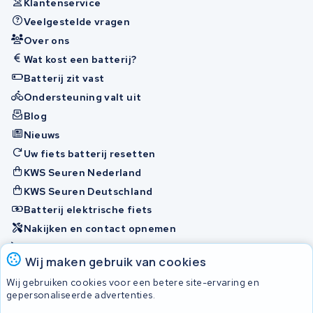
Klantenservice
Veelgestelde vragen
Over ons
Wat kost een batterij?
Batterij zit vast
Ondersteuning valt uit
Blog
Nieuws
Uw fiets batterij resetten
KWS Seuren Nederland
KWS Seuren Deutschland
Batterij elektrische fiets
Nakijken en contact opnemen
Onherstelbaar
Wij maken gebruik van cookies
Wij gebruiken cookies voor een betere site-ervaring en
Accu's
gepersonaliseerde advertenties.