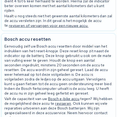
dient 4 tot 6 keer herhaald te worden. Hierna zal de indicator
beter overeen komen met het aantal kilometers dat u kunt
rijden.
Haalt u nog steeds niet het gewenste aantal kilometers dan zal
de accu versleten zijn. In dit geval is het mogelijk de accu
te
reviseren of vervangen voor een nieuwe accu.
Bosch accu resetten
Eenvoudig zelf uw Bosch accu resetten door middel van het
indrukken van het reset-knopje. Deze reset knop zit naast de
indicator op de batterij. Deze knop gebruikt u ook om de mate
van vulling weer te geven. Houdt de knop een aantal
seconden ingedrukt, minstens 20 seconden om de accu te
resetten. De accu wordt in zijn geheel gereset. Laad de accu
weer helemaal op tot deze volgeladen is. De accu is
volgeladen zodra de ledjes op de accu uitgaan. Vervolgens
kunt u gaan fietsen tot de accu geen ondersteuning meer bied.
Indien de Bosch fietscomputer uitvalt is de accu leeg. U heeft
de accu nu in zijn geheel leeg gefietst en gereset.
Valt de capaciteit van uw
Bosch e-bike accu
tegen? Wij hebben
de mogelijkheid deze accu te
reviseren
. Ook kunnen wij vele
reparaties uitvoeren aan deze Bosch batterijen. Wij zijn
gespecialiseerd in deze accuservice. Neem hiervoor contact