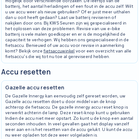
mogelijk door verschillende oorzaken. De leeftijd van de
batterij, het aantal herladingen of een fout in de accu zelf. Wilt
u uw accu weer als nieuw gebruiken? Of er juist meer uithalen
dan u ooit heeft gedaan? Laat uw batterij reviseren of
nakijken door ons. Bij KWS Seuren zijn wij gespecialiseerd in
het oplossen van deze problemen. Revisie van uw e-bike
batterij is vele malen goedkoper en er is de mogelijkheid de
capaciteit te verhogen. Wij hebben ons gespecialiseerd in de
fietsaccu. Benieuwd of uw accu voor revisie in aanmerking
komt? Bekijk onze
fietsaccuwinkel
voor een overzicht van alle
fietsaccu’s die wij tot nu toe al gereviseerd hebben.
Accu resetten
Gazelle accu resetten
De Gazelle Innergy kan eenvoudig zelf gereset worden, uw
Gazelle accu resetten doet u door middel van de knop
achterop de fietsaccu. De gazelle innergy accu reset knop is
verwerkt achterin de lamp. Deze reset-knop kunt u gebruiken
Indien de accu niet meer opstart. Zo kunt u de knop een aantal
seconden inhouden. In veel gevallen gaat het display vanzelf
weer aan en is het resetten van de accu gelukt. U kunt de accu
nu weer opladen tot deze weer volgeladen is.