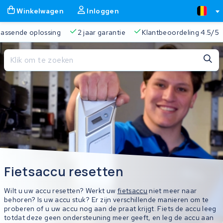
Winkelwagen
Inloggen
 passende oplossing
2 jaar garantie
Klantbeoordeling 4.5/5
Sluiten
Winkelwagen
Sluiten
Begin te typen in de zoekbalk om te zoeken
Je winkelwagen is leeg.
Gratis verzending
Altijd een passende oplossing
2 jaa
Fietsaccu resetten
Wilt u uw accu resetten? Werkt uw
fietsaccu
niet meer naar
behoren? Is uw accu stuk? Er zijn verschillende manieren om te
proberen of u uw accu nog aan de praat krijgt. Fiets de accu leeg
totdat deze geen ondersteuning meer geeft, en leg de accu aan