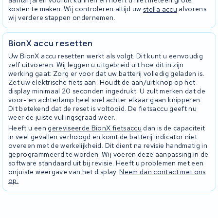
aantal jaren vooruit kunnen en hoeft u niet meteen grote
kosten te maken. Wij controleren altijd uw
stella accu
alvorens
wij verdere stappen ondernemen.
BionX accu resetten
Uw BionX accu resetten werkt als volgt. Dit kunt u eenvoudig
zelf uitvoeren. Wij leggen u uitgebreid uit hoe dit in zijn
werking gaat: Zorg er voor dat uw batterij volledig geladen is.
Zet uw elektrische fiets aan. Houdt de aan/uit knop op het
display minimaal 20 seconden ingedrukt. U zult merken dat de
voor- en achterlamp heel snel achter elkaar gaan knipperen.
Dit betekend dat de reset is voltooid. De fietsaccu geeft nu
weer de juiste vullingsgraad weer.
Heeft u een
gereviseerde BionX fietsaccu
dan is de capaciteit
in veel gevallen verhoogd en komt de batterij indicator niet
overeen met de werkelijkheid. Dit dient na revisie handmatig in
geprogrammeerd te worden. Wij voeren deze aanpassing in de
software standaard uit bij revisie. Heeft u problemen met een
onjuiste weergave van het display.
Neem dan contact met ons
op.