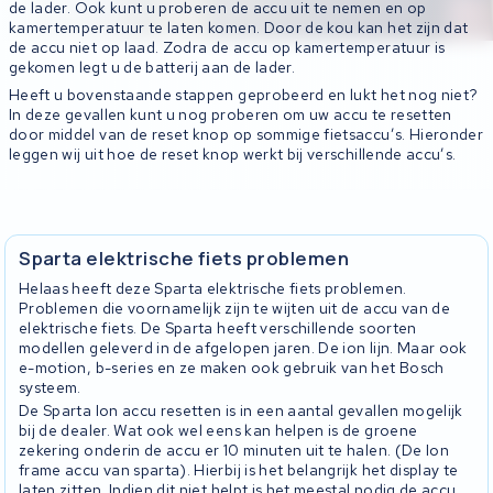
de lader. Ook kunt u proberen de accu uit te nemen en op
kamertemperatuur te laten komen. Door de kou kan het zijn dat
de accu niet op laad. Zodra de accu op kamertemperatuur is
gekomen legt u de batterij aan de lader.
Heeft u bovenstaande stappen geprobeerd en lukt het nog niet?
In deze gevallen kunt u nog proberen om uw accu te resetten
door middel van de reset knop op sommige fietsaccu’s. Hieronder
leggen wij uit hoe de reset knop werkt bij verschillende accu’s.
Sparta elektrische fiets problemen
Helaas heeft deze Sparta elektrische fiets problemen.
Problemen die voornamelijk zijn te wijten uit de accu van de
elektrische fiets. De Sparta heeft verschillende soorten
modellen geleverd in de afgelopen jaren. De ion lijn. Maar ook
e-motion, b-series en ze maken ook gebruik van het Bosch
systeem.
De Sparta Ion accu resetten is in een aantal gevallen mogelijk
bij de dealer. Wat ook wel eens kan helpen is de groene
zekering onderin de accu er 10 minuten uit te halen. (De Ion
frame accu van sparta). Hierbij is het belangrijk het display te
laten zitten. Indien dit niet helpt is het meestal nodig de accu