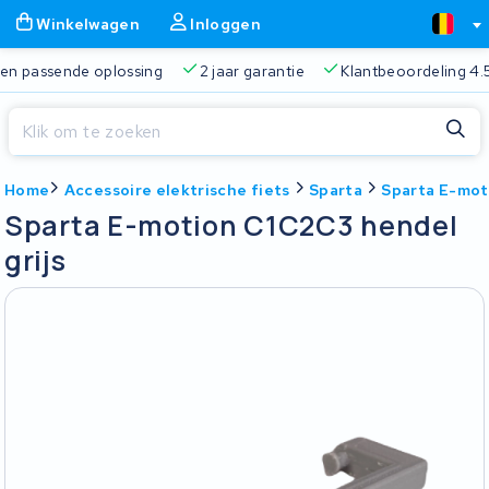
Winkelwagen
Inloggen
 passende oplossing
2 jaar garantie
Klantbeoordeling 4.5/5
Sluiten
Home
Accessoire elektrische fiets
Sparta
Sparta E-mot
Winkelwagen
Sluiten
Sparta E-motion C1C2C3 hendel
Begin te typen in de zoekbalk om te zoeken
grijs
Je winkelwagen is leeg.
Gratis verzending
Altijd een passende oplossing
2 jaa