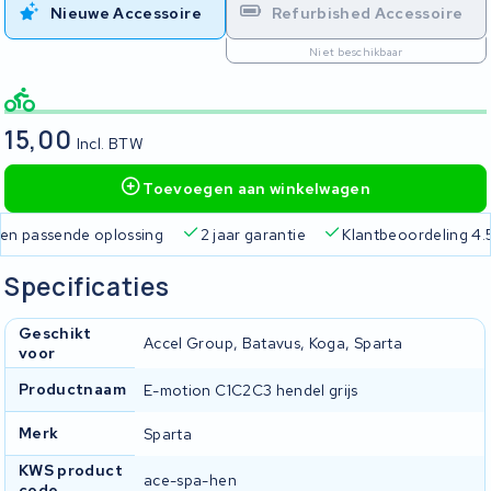
Nieuwe Accessoire
Refurbished Accessoire
Niet beschikbaar
15,00
Incl. BTW
Toevoegen aan winkelwagen
 passende oplossing
2 jaar garantie
Klantbeoordeling 4.5/5
Specificaties
Geschikt
Accel Group, Batavus, Koga, Sparta
voor
Productnaam
E-motion C1C2C3 hendel grijs
Merk
Sparta
KWS product
ace-spa-hen
code