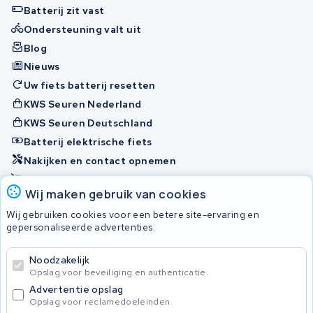
Batterij zit vast
Ondersteuning valt uit
Blog
Nieuws
Uw fiets batterij resetten
KWS Seuren Nederland
KWS Seuren Deutschland
Batterij elektrische fiets
Nakijken en contact opnemen
Onherstelbaar
Wij maken gebruik van cookies
Wij gebruiken cookies voor een betere site-ervaring en
Accu's
gepersonaliseerde advertenties.
Noodzakelijk
© 2026 KWS Seuren
Opslag voor beveiliging en authenticatie.
Algemene voorwaarden
Advertentie opslag
Privacy Policy
Opslag voor reclamedoeleinden.