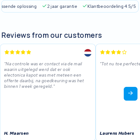
passende oplossing
2 jaar garantie
Klantbeoordeling 4.5/5
Reviews from our customers
Na controle was er contact via de mail
Tot nu toe perfect
waarin uitgelegd werd dat er ook
electonica kapot was met meteen een
offerte daarbij, na goedkeuring was het
binnen 1 week geregeld.
H. Maarsen
Laurens Hubers