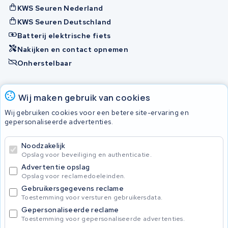
KWS Seuren Nederland
KWS Seuren Deutschland
Batterij elektrische fiets
Nakijken en contact opnemen
Onherstelbaar
Accu's
Wij maken gebruik van cookies
Wij gebruiken cookies voor een betere site-ervaring en
gepersonaliseerde advertenties.
© 2026 KWS Seuren
Algemene voorwaarden
Noodzakelijk
Privacy Policy
Opslag voor beveiliging en authenticatie.
Advertentie opslag
Opslag voor reclamedoeleinden.
Gebruikersgegevens reclame
Toestemming voor versturen gebruikersdata.
Gepersonaliseerde reclame
Toestemming voor gepersonaliseerde advertenties.