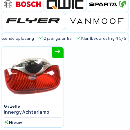
passende oplossing
2 jaar garantie
Klantbeoordeling 4.5/5
Gazelle
Innergy Achterlamp
Nieuw