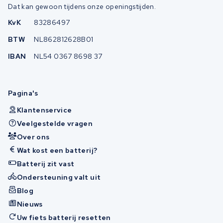
Dat kan gewoon tijdens onze openingstijden.
KvK
83286497
BTW
NL862812628B01
IBAN
NL54 0367 8698 37
Pagina's
Klantenservice
Veelgestelde vragen
Over ons
Wat kost een batterij?
Batterij zit vast
Ondersteuning valt uit
Blog
Nieuws
Uw fiets batterij resetten