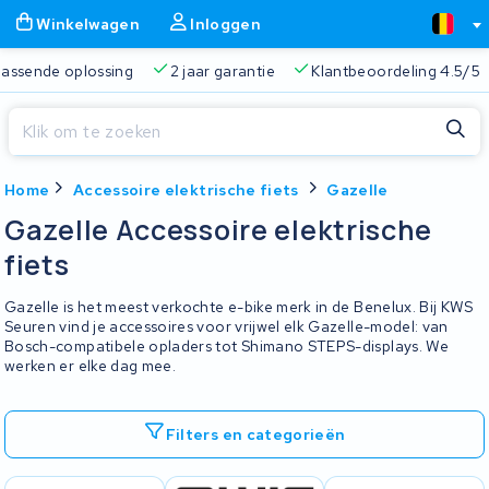
Winkelwagen
Inloggen
 passende oplossing
2 jaar garantie
Klantbeoordeling 4.5/5
Sluiten
Home
Accessoire elektrische fiets
Gazelle
Winkelwagen
Sluiten
Gazelle Accessoire elektrische
Begin te typen in de zoekbalk om te zoeken
fiets
Je winkelwagen is leeg.
Gazelle is het meest verkochte e-bike merk in de Benelux. Bij KWS
Gratis verzending
Altijd een passende oplossing
2 jaa
Seuren vind je accessoires voor vrijwel elk Gazelle-model: van
Bosch-compatibele opladers tot Shimano STEPS-displays. We
werken er elke dag mee.
Filters en categorieën