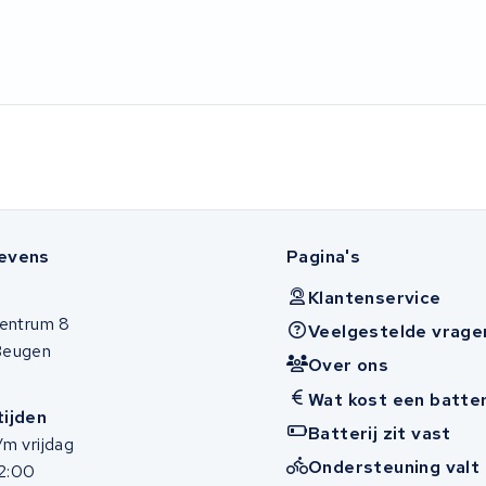
evens
Pagina's
Klantenservice
entrum 8
Veelgestelde vrage
Beugen
Over ons
Wat kost een batter
ijden
Batterij zit vast
m vrijdag
Ondersteuning valt 
12:00