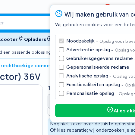
Beoordeling
4,6/5
Wij maken gebruik van 
Wij gebruiken cookies voor een bete
 scooter
Opladers
Accessoires
Noodzakelijk
Opslag voor bevei
Advertentie opslag
Opslag vo
ijd een passende oplossing
2 jaar garant
Gebruikersgegevens reclame
 (rechthoekige connector) 36V
Gepersonaliseerde reclame
ctor) 36V
Sluite
Analytische opslag
Opslag voo
Functionaliteiten opslag
Opsla
Type
Personalisatie opslag
Opslag 
Accu revisie
Accu reparat
Alles ak
Niet beschikbaar
Begin te typen in de zoekbalk om te zoeken
Nog niet zeker over de juiste oplossi
Of kies reparatie; wij onderzoeken je a