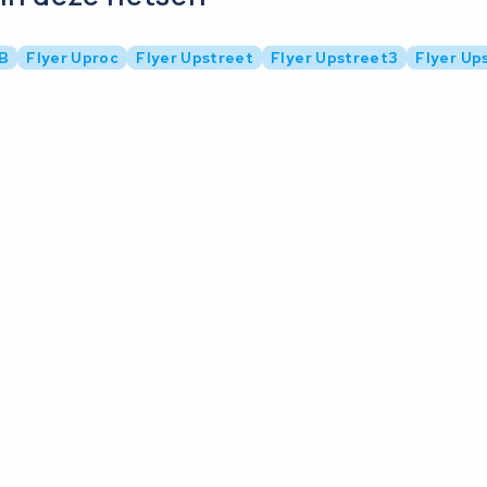
IB
Flyer Uproc
Flyer Upstreet
Flyer Upstreet3
Flyer Up