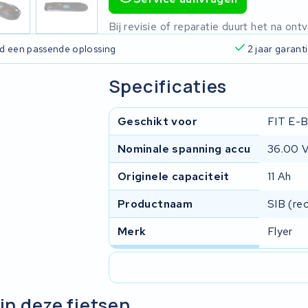
Bij revisie of reparatie duurt het na o
ijd een passende oplossing
2 jaar garant
Specificaties
Geschikt voor
FIT E-B
Nominale spanning accu
36.00 
Originele capaciteit
11 Ah
Productnaam
SIB (re
Merk
Flyer
in deze fietsen