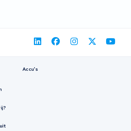
Accu's
n
ij?
uit