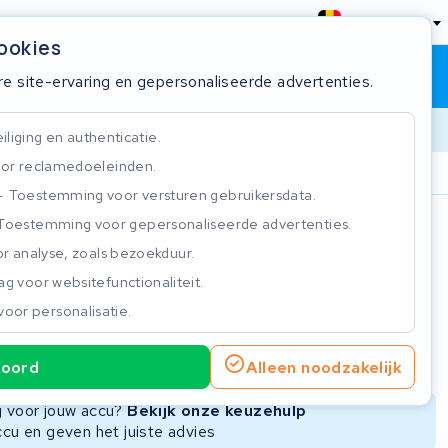
België
cookies
Winkelwagen
Inloggen
re site-ervaring en gepersonaliseerde advertenties.
liging en authenticatie.
or reclamedoeleinden.
ie
Klantbeoordeling 4.5/5
Toestemming voor versturen gebruikersdata.
Toestemming voor gepersonaliseerde advertenties.
n
r analyse, zoals bezoekduur.
g voor websitefunctionaliteit.
voor personalisatie.
ie
Nieuwe Accu
Refurbished Accu
koord
Alleen noodzakelijk
Niet beschikbaar
Niet beschikbaar
ng voor jouw accu?
Bekijk onze keuzehulp
ccu en geven het juiste advies