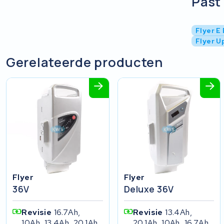
Past 
Flyer E 
Flyer U
Gerelateerde producten
Flyer
Flyer
36V
Deluxe 36V
Revisie
16.7Ah,
Revisie
13.4Ah,
10Ah, 13.4Ah, 20.1Ah
20.1Ah, 10Ah, 16.7Ah