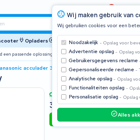
Beoordeling
4,6/5
Wij maken gebruik van 
Wij gebruiken cookies voor een bete
 scooter
Opladers
Accessoires
Noodzakelijk
Opslag voor bevei
Advertentie opslag
Opslag vo
ijd een passende oplossing
2 jaar garant
Gebruikersgegevens reclame
panasonic acculader 36V
Gepersonaliseerde reclame
V
Sluite
Analytische opslag
Opslag voo
Functionaliteiten opslag
Opsla
Personalisatie opslag
Opslag 
320,00
Incl. BTW
Alles ak
Toevoegen aan winkelwagen
Begin te typen in de zoekbalk om te zoeken