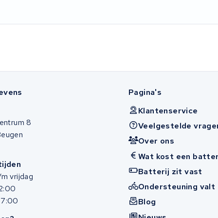
evens
Pagina's
Klantenservice
entrum 8
Veelgestelde vrage
Beugen
Over ons
Wat kost een batter
ijden
Batterij zit vast
m vrijdag
Ondersteuning valt 
12:00
17:00
Blog
Nieuws