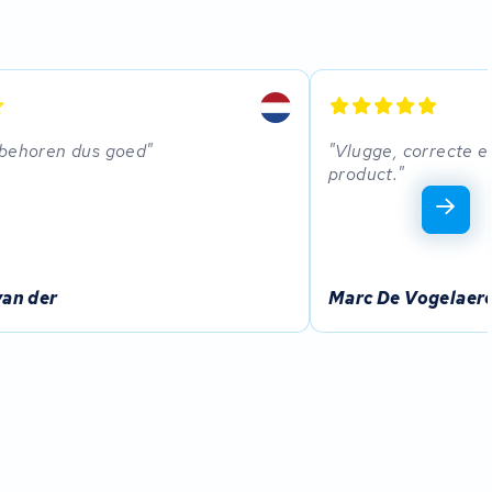
 behoren dus goed
Vlugge, correcte e
product.
van der
Marc De Vogelaer