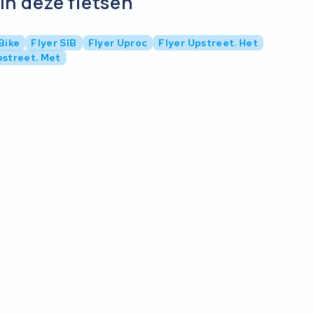
in deze fietsen
Bike
Flyer SIB
Flyer Uproc
Flyer Upstreet. Het
pstreet. Met