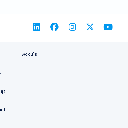
Accu's
n
ij?
uit