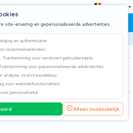
België
cookies
Winkelwagen
Inloggen
re site-ervaring en gepersonaliseerde advertenties.
liging en authenticatie.
or reclamedoeleinden.
ie
Klantbeoordeling 4.5/5
Toestemming voor versturen gebruikersdata.
Toestemming voor gepersonaliseerde advertenties.
n
r analyse, zoals bezoekduur.
g voor websitefunctionaliteit.
voor personalisatie.
koord
Alleen noodzakelijk