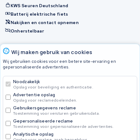
KWS Seuren Deutschland
Batterij elektrische fiets
Nakijken en contact opnemen
Onherstelbaar
Accu's
Wij maken gebruik van cookies
Wij gebruiken cookies voor een betere site-ervaring en
gepersonaliseerde advertenties.
© 2026 KWS Seuren
Algemene voorwaarden
Noodzakelijk
Privacy Policy
Opslag voor beveiliging en authenticatie.
Advertentie opslag
Opslag voor reclamedoeleinden.
Gebruikersgegevens reclame
Toestemming voor versturen gebruikersdata.
Gepersonaliseerde reclame
Toestemming voor gepersonaliseerde advertenties.
Analytische opslag
Opslag voor analyse, zoals bezoekduur.