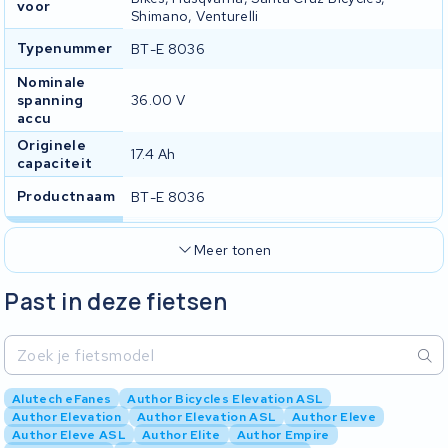
voor
Shimano, Venturelli
Typenummer
BT-E 8036
Nominale
spanning
36.00 V
accu
Originele
17.4 Ah
capaciteit
Productnaam
BT-E 8036
Meer tonen
Past in deze fietsen
Alutech eFanes
Author Bicycles Elevation ASL
Author Elevation
Author Elevation ASL
Author Eleve
Author Eleve ASL
Author Elite
Author Empire