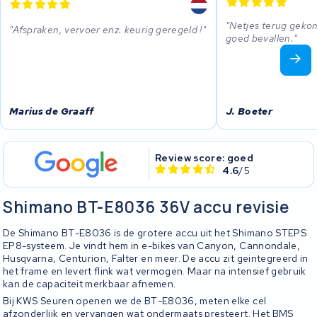
Netjes terug gekom
Afspraken, vervoer enz. keurig geregeld !
goed bevallen.
Marius de Graaff
J. Boeter
Review score: goed
4.6
/5
Shimano BT-E8036 36V accu revisie
De Shimano BT-E8036 is de grotere accu uit het Shimano STEPS
EP8-systeem. Je vindt hem in e-bikes van Canyon, Cannondale,
Husqvarna, Centurion, Falter en meer. De accu zit geintegreerd in
het frame en levert flink wat vermogen. Maar na intensief gebruik
kan de capaciteit merkbaar afnemen.
Bij KWS Seuren openen we de BT-E8036, meten elke cel
afzonderlijk en vervangen wat ondermaats presteert. Het BMS