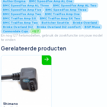
Author Enigma
BMC Speedfox Amp AL One
BMC Speedfox Amp AL Three
BMC Speedfox Amp AL Two
BMC Speedfox Amp Five
BMC Speedfox Amp Three
BMC Speedfox Amp Two
BMC Trailfox Amp One
BMC Trailfox Amp SX
BMC Trailfox Amp SX Two
BMC Trailfox Amp Two
Bottcher Seattle
Brinke Overland
Brinke Overland Di2
Brinke Overland Di2 comfort
BSP Musa
Cannondale Cujo
+127
En nog 127 fietsmodellen, gebruik de zoekfunctie om jouw model
te vinden
Gerelateerde producten
Shimano