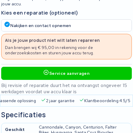
jouw accu.
Kies een reparatie (optioneel)
Nakijken en contact opnemen
Als je jouw product niet wilt laten repareren
Dan brengen wij € 95,00 in rekening voor de
onderzoekskosten en sturen jouw accu terug.
Service aanvragen
Bij revisie of reparatie duurt het na ontvangst ongeveer 15
werkdagen voordat uw accu klaar is
 verzending
Altijd een passende oplossing
2 jaar garantie
Specificaties
Cannondale, Canyon, Centurion, Falter
Geschikt
Bikes, Husqvarna, Santa Cruz Bicycles,