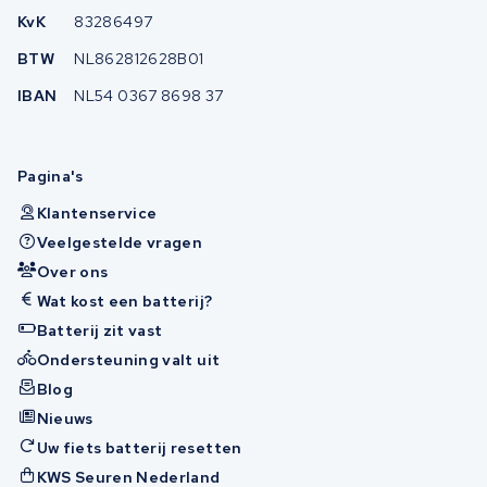
KvK
83286497
BTW
NL862812628B01
IBAN
NL54 0367 8698 37
Pagina's
Klantenservice
Veelgestelde vragen
Over ons
Wat kost een batterij?
Batterij zit vast
Ondersteuning valt uit
Blog
Nieuws
Uw fiets batterij resetten
KWS Seuren Nederland