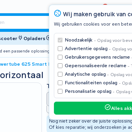
Beoordeling
4,6/5
Wij maken gebruik van 
Wij gebruiken cookies voor een bete
 scooter
Opladers
Accessoires
Noodzakelijk
Opslag voor bevei
Advertentie opslag
Opslag vo
ijd een passende oplossing
2 jaar garant
Gebruikersgegevens reclame
wertube 625 Smart Horizontaal
Gepersonaliseerde reclame
orizontaal
Sluite
Analytische opslag
Opslag voo
Functionaliteiten opslag
Opsla
Type
Personalisatie opslag
Opslag 
Accu revisie
Accu reparat
Alles ak
Niet beschikbaar
Begin te typen in de zoekbalk om te zoeken
Nog niet zeker over de juiste oplossi
Of kies reparatie; wij onderzoeken je a