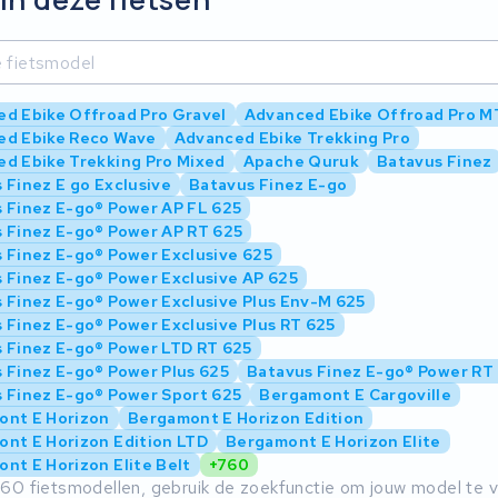
d Ebike Offroad Pro Gravel
Advanced Ebike Offroad Pro 
ed Ebike Reco Wave
Advanced Ebike Trekking Pro
d Ebike Trekking Pro Mixed
Apache Quruk
Batavus Finez
 Finez E go Exclusive
Batavus Finez E-go
 Finez E-go® Power AP FL 625
 Finez E-go® Power AP RT 625
 Finez E-go® Power Exclusive 625
 Finez E-go® Power Exclusive AP 625
 Finez E-go® Power Exclusive Plus Env-M 625
 Finez E-go® Power Exclusive Plus RT 625
 Finez E-go® Power LTD RT 625
 Finez E-go® Power Plus 625
Batavus Finez E-go® Power RT
 Finez E-go® Power Sport 625
Bergamont E Cargoville
ont E Horizon
Bergamont E Horizon Edition
nt E Horizon Edition LTD
Bergamont E Horizon Elite
nt E Horizon Elite Belt
+760
60 fietsmodellen, gebruik de zoekfunctie om jouw model te 