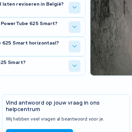
laten reviseren in België?
rt hem na revisie gratis retour. Je
jn PowerTube 625 Smart?
oor en vervangen de cellen die niet
 625 Smart horizontaal?
 en de complete accu getest onder
g.
ntal cellen dat vervangen moet worden.
 625 Smart?
 is in de meeste gevallen 40 tot 60%
ren we je accu kosteloos terug.
SO 9001 gecertificeerd en heeft inmiddels
 goede handen.
Vind antwoord op jouw vraag in ons
helpcentrum
Wij hebben veel vragen al beantwoord voor je.