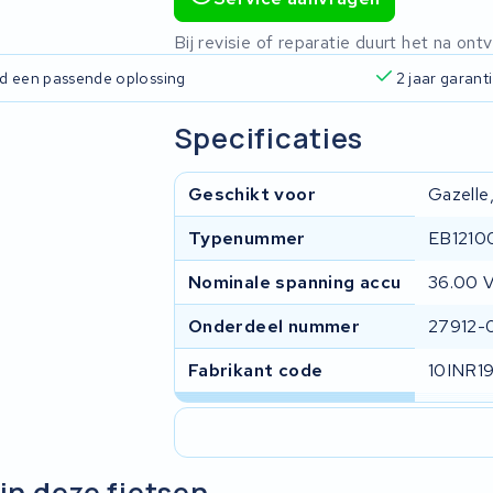
Bij revisie of reparatie duurt het na o
ijd een passende oplossing
2 jaar garant
Specificaties
Geschikt voor
Gazelle
Typenummer
EB1210
Nominale spanning accu
36.00 
Onderdeel nummer
27912-
Fabrikant code
10INR1
in deze fietsen