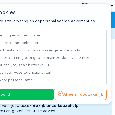
België
cookies
Winkelwagen
Inloggen
re site-ervaring en gepersonaliseerde advertenties.
liging en authenticatie.
or reclamedoeleinden.
ie
Klantbeoordeling 4.5/5
Toestemming voor versturen gebruikersdata.
Toestemming voor gepersonaliseerde advertenties.
n
r analyse, zoals bezoekduur.
g voor websitefunctionaliteit.
voor personalisatie.
ie
Nieuwe Accu
Refurbished Accu
koord
Alleen noodzakelijk
Niet beschikbaar
Niet beschikbaar
ng voor jouw accu?
Bekijk onze keuzehulp
ccu en geven het juiste advies