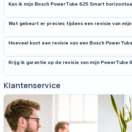
Kan ik mijn Bosch PowerTube 625 Smart horizontaal 
Ja. KWS Seuren haalt je accu gratis op in heel België en stuu
Wat gebeurt er precies tijdens een revisie van mi
hoeft zelf niets te regelen qua verzending.
Onze technici openen de accu, meten elke cel afzonderlijk d
Hoeveel kost een revisie van een Bosch PowerTube
meer goed presteren. Daarna wordt het BMS gecontroleerd
belasting. Je krijgt een testrapport mee bij de retourzendin
De exacte prijs hangt af van de staat van je accu en het aa
Krijg ik garantie op de revisie van mijn PowerTube
Na ontvangst en diagnose krijg je een prijsopgave. Revisie
goedkoper dan een nieuwe accu. Ga je niet akkoord? Dan stu
Ja, je krijgt 2 jaar garantie op de revisie. KWS Seuren is I
Klantenservice
meer dan 45.000 accu's gereviseerd. Je accu is bij ons in