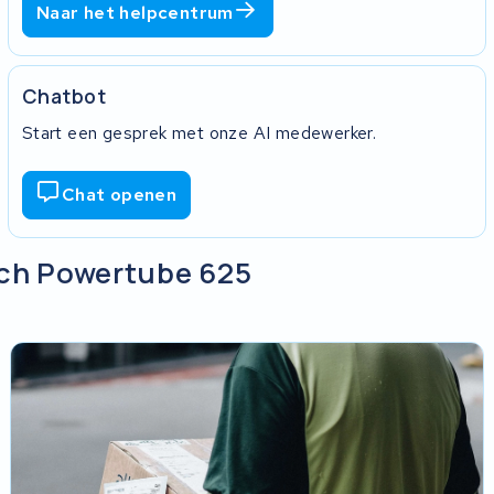
Naar het helpcentrum
Chatbot
Start een gesprek met onze AI medewerker.
Chat openen
sch Powertube 625