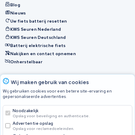
Blog
Nieuws
Uw fiets batterij resetten
KWS Seuren Nederland
KWS Seuren Deutschland
Batterij elektrische fiets
Nakijken en contact opnemen
Onherstelbaar
Accu's
Wij maken gebruik van cookies
Wij gebruiken cookies voor een betere site-ervaring en
gepersonaliseerde advertenties.
© 2026 KWS Seuren
Algemene voorwaarden
Noodzakelijk
Privacy Policy
Opslag voor beveiliging en authenticatie.
Advertentie opslag
Opslag voor reclamedoeleinden.