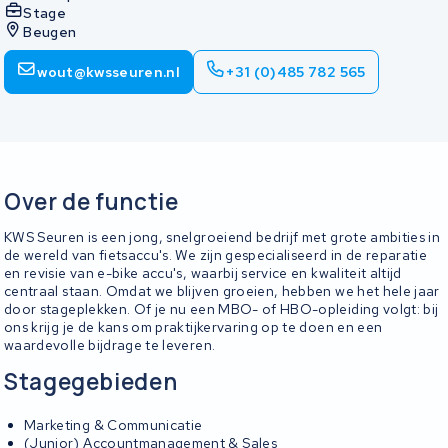
Stage
Beugen
wout@kwsseuren.nl
+31 (0)485 782 565
Over de functie
KWS Seuren is een jong, snelgroeiend bedrijf met grote ambities in
de wereld van fietsaccu's. We zijn gespecialiseerd in de reparatie
en revisie van e-bike accu's, waarbij service en kwaliteit altijd
centraal staan. Omdat we blijven groeien, hebben we het hele jaar
door stageplekken. Of je nu een MBO- of HBO-opleiding volgt: bij
ons krijg je de kans om praktijkervaring op te doen en een
waardevolle bijdrage te leveren.
Stagegebieden
Marketing & Communicatie
(Junior) Accountmanagement & Sales