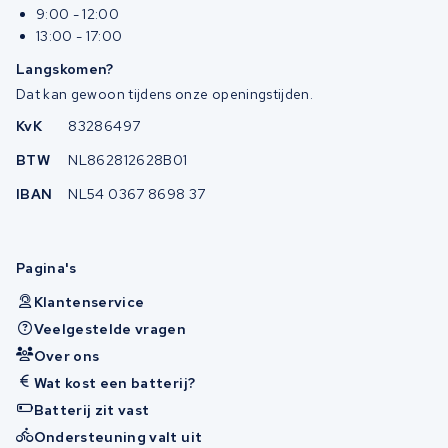
9:00 - 12:00
13:00 - 17:00
Langskomen?
Dat kan gewoon tijdens onze openingstijden.
KvK
83286497
BTW
NL862812628B01
IBAN
NL54 0367 8698 37
Pagina's
Klantenservice
Veelgestelde vragen
Over ons
Wat kost een batterij?
Batterij zit vast
Ondersteuning valt uit