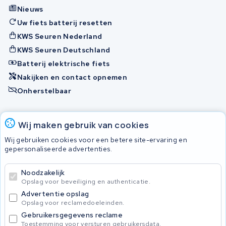
Nieuws
Uw fiets batterij resetten
KWS Seuren Nederland
KWS Seuren Deutschland
Batterij elektrische fiets
Nakijken en contact opnemen
Onherstelbaar
Accu's
Wij maken gebruik van cookies
Wij gebruiken cookies voor een betere site-ervaring en
gepersonaliseerde advertenties.
© 2026 KWS Seuren
Algemene voorwaarden
Noodzakelijk
Privacy Policy
Opslag voor beveiliging en authenticatie.
Advertentie opslag
Opslag voor reclamedoeleinden.
Gebruikersgegevens reclame
Toestemming voor versturen gebruikersdata.