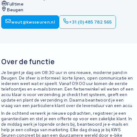
Fulltime
Beugen
wout@kwsseuren.nl
+31 (0)485 782 565
Over de functie
Je begint je dag om 08:30 uur in ons nieuwe, moderne pand in
Beugen. De sfeer is informeel: korte lijnen, open communicatie en
iedereen weet wat er speelt. Vanaf 09:00 uur komen de eerste
telefoontjes en e-mails binnen. Een fietsenwinkel wil weten of een
accu klaar is voor verzending; je checkt het systeem, geeft een
update en plant de verzending in. Daarna beantwoord je een
vraag van een particuliere klant over de levensduur van een accu.
In de ochtend verwerk je nieuwe opdrachten, registreer je een
garantieclaim en stel je een offerte op voor een zakelijke klant. In
de middag werk je lopende orders bij, beantwoord je e-mails en
help je een collega van marketing. Elke dag draag je bij KWS
Seuren concreet bij aan een duurzamere wereld door e-bike