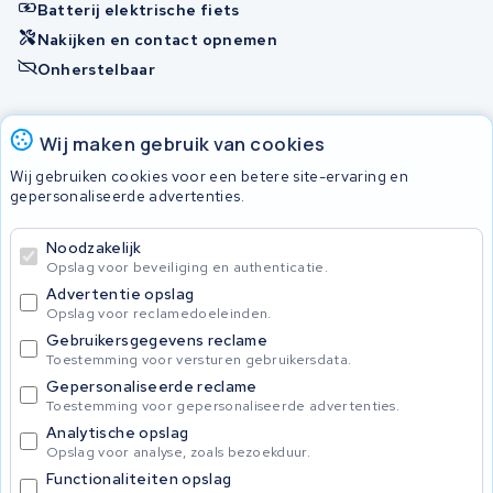
Batterij elektrische fiets
Nakijken en contact opnemen
Onherstelbaar
Accu's
Wij maken gebruik van cookies
Wij gebruiken cookies voor een betere site-ervaring en
gepersonaliseerde advertenties.
© 2026 KWS Seuren
Algemene voorwaarden
Noodzakelijk
Privacy Policy
Opslag voor beveiliging en authenticatie.
Advertentie opslag
Opslag voor reclamedoeleinden.
Gebruikersgegevens reclame
Toestemming voor versturen gebruikersdata.
Gepersonaliseerde reclame
Toestemming voor gepersonaliseerde advertenties.
Analytische opslag
Opslag voor analyse, zoals bezoekduur.
Functionaliteiten opslag