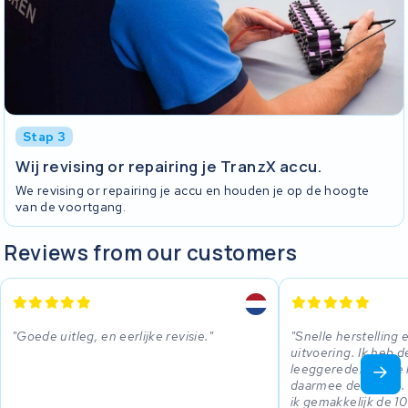
Stap 3
Wij revising or repairing je TranzX accu.
We revising or repairing je accu en houden je op de hoogte
van de voortgang.
Reviews from our customers
Goede uitleg, en eerlijke revisie.
Snelle herstelling 
uitvoering. Ik heb d
leeggereden op de 
daarmee de 50 km. 
ik gemakkelijk de 