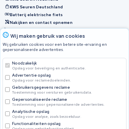
KWS Seuren Deutschland
Batterij elektrische fiets
Nakijken en contact opnemen
Onherstelbaar
Wij maken gebruik van cookies
Wij gebruiken cookies voor een betere site-ervaring en
Accu's
gepersonaliseerde advertenties.
Noodzakelijk
© 2026 KWS Seuren
Opslag voor beveiliging en authenticatie.
Algemene voorwaarden
Advertentie opslag
Privacy Policy
Opslag voor reclamedoeleinden.
Gebruikersgegevens reclame
Toestemming voor versturen gebruikersdata.
Gepersonaliseerde reclame
Toestemming voor gepersonaliseerde advertenties.
Analytische opslag
Opslag voor analyse, zoals bezoekduur.
Functionaliteiten opslag
Opslag voor websitefunctionaliteit.