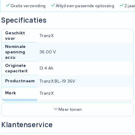
Gratis verzending
Altijd een passende oplossing
2 jaa
Specificaties
Geschikt
TranzX
voor
Nominale
spanning
36.00 V
accu
Originele
13.4 Ah
capaciteit
Productnaam
TranzX BL-19 36V
Merk
TranzX
Meer tonen
Klantenservice