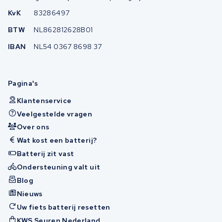
KvK
83286497
BTW
NL862812628B01
IBAN
NL54 0367 8698 37
Pagina's
Klantenservice
Veelgestelde vragen
Over ons
Wat kost een batterij?
Batterij zit vast
Ondersteuning valt uit
Blog
Nieuws
Uw fiets batterij resetten
KWS Seuren Nederland