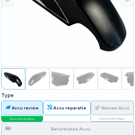
Type
Accu revisie
Accu reparatie
Nieuwe Accu
Niet beschikbaar
Duurzame optie
Refurbished Accu