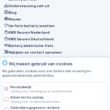
Ondersteuning valt uit
Blog
Nieuws
Uw fiets batterij resetten
KWS Seuren Nederland
KWS Seuren Deutschland
Batterij elektrische fiets
Nakijken en contact opnemen
Onherstelbaar
Wij maken gebruik van cookies
Wij gebruiken cookies voor een betere site-ervaring en
Accu's
gepersonaliseerde advertenties.
Noodzakelijk
© 2026 KWS Seuren
Opslag voor beveiliging en authenticatie.
Algemene voorwaarden
Advertentie opslag
Privacy Policy
Opslag voor reclamedoeleinden.
Gebruikersgegevens reclame