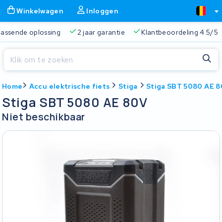
Winkelwagen
Inloggen
 passende oplossing
2 jaar garantie
Klantbeoordeling 4.5/5
Sluiten
Home
Accu elektrische fiets
Stiga
Stiga SBT 5080 AE 
Winkelwagen
Sluiten
Stiga SBT 5080 AE 80V
Begin te typen in de zoekbalk om te zoeken
Niet beschikbaar
Je winkelwagen is leeg.
Gratis verzending
Altijd een passende oplossing
2 jaa