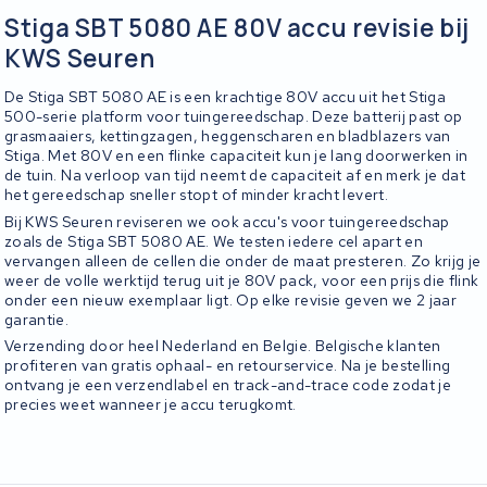
Stiga SBT 5080 AE 80V accu revisie bij
KWS Seuren
De Stiga SBT 5080 AE is een krachtige 80V accu uit het Stiga
500-serie platform voor tuingereedschap. Deze batterij past op
grasmaaiers, kettingzagen, heggenscharen en bladblazers van
Stiga. Met 80V en een flinke capaciteit kun je lang doorwerken in
de tuin. Na verloop van tijd neemt de capaciteit af en merk je dat
het gereedschap sneller stopt of minder kracht levert.
Bij KWS Seuren reviseren we ook accu's voor tuingereedschap
zoals de Stiga SBT 5080 AE. We testen iedere cel apart en
vervangen alleen de cellen die onder de maat presteren. Zo krijg je
weer de volle werktijd terug uit je 80V pack, voor een prijs die flink
onder een nieuw exemplaar ligt. Op elke revisie geven we 2 jaar
garantie.
Verzending door heel Nederland en Belgie. Belgische klanten
profiteren van gratis ophaal- en retourservice. Na je bestelling
ontvang je een verzendlabel en track-and-trace code zodat je
precies weet wanneer je accu terugkomt.