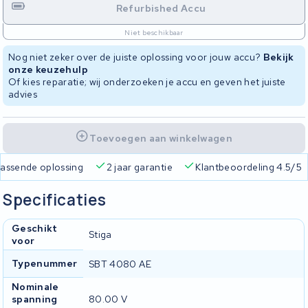
Refurbished Accu
Niet beschikbaar
Nog niet zeker over de juiste oplossing voor jouw accu?
Bekijk
onze keuzehulp
Of kies reparatie; wij onderzoeken je accu en geven het juiste
advies
Toevoegen aan winkelwagen
 passende oplossing
2 jaar garantie
Klantbeoordeling 4.5/5
Specificaties
Geschikt
Stiga
voor
Typenummer
SBT 4080 AE
Nominale
spanning
80.00 V