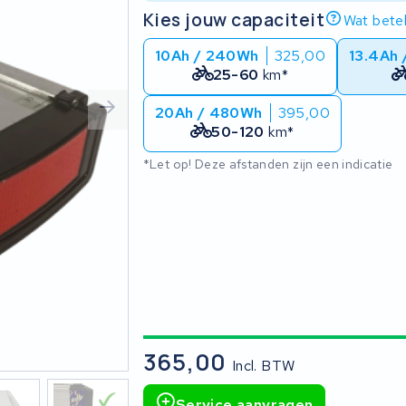
Kies jouw capaciteit
Wat betek
10Ah / 240Wh
325,00
13.4Ah
25-60
km*
20Ah / 480Wh
395,00
50-120
km*
*Let op! Deze afstanden zijn een indicatie
365,00
Incl. BTW
Service aanvragen