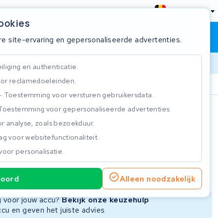
België
cookies
Winkelwagen
Inloggen
re site-ervaring en gepersonaliseerde advertenties.
liging en authenticatie.
or reclamedoeleinden.
ie
Klantbeoordeling 4.5/5
Toestemming voor versturen gebruikersdata.
Toestemming voor gepersonaliseerde advertenties.
n
r analyse, zoals bezoekduur.
g voor websitefunctionaliteit.
voor personalisatie.
ie
Nieuwe Accu
Refurbished Accu
koord
Alleen noodzakelijk
Niet beschikbaar
Niet beschikbaar
ng voor jouw accu?
Bekijk onze keuzehulp
ccu en geven het juiste advies