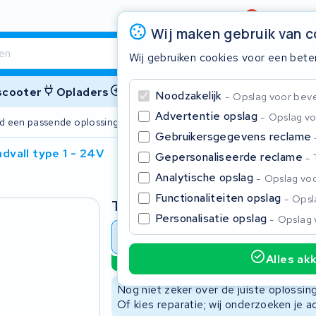
Beoordeling
4,6/5
Wij maken gebruik van 
Wij gebruiken cookies voor een bete
 scooter
Opladers
Accessoires
Noodzakelijk
Opslag voor bevei
Advertentie opslag
Opslag vo
ijd een passende oplossing
2 jaar garant
Gebruikersgegevens reclame
ndvall type 1 - 24V
Gepersonaliseerde reclame
Sluite
Analytische opslag
Opslag voo
Functionaliteiten opslag
Opsla
Type
Personalisatie opslag
Opslag 
Accu revisie
Accu reparat
Alles ak
Duurzame optie
Begin te typen in de zoekbalk om te zoeken
Nog niet zeker over de juiste oplossi
Of kies reparatie; wij onderzoeken je a