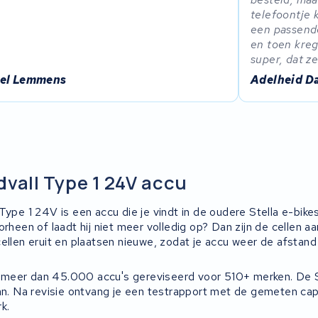
telefoontje 
een passende
en toen kreg
super, dat z
el Lemmens
Adelheid D
dvall Type 1 24V accu
Type 1 24V is een accu die je vindt in de oudere Stella e-bike
orheen of laadt hij niet meer volledig op? Dan zijn de cellen a
ellen eruit en plaatsen nieuwe, zodat je accu weer de afstand 
meer dan 45.000 accu's gereviseerd voor 510+ merken. De St
an. Na revisie ontvang je een testrapport met de gemeten capa
k.