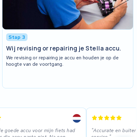
Stap 3
Wij revising or repairing je Stella accu.
We revising or repairing je accu en houden je op de
hoogte van de voortgang.
 de goede accu voor mijn fiets had
Accurate en buiten
r die accu paste niet. Na een
service.