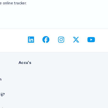
 online tracker.
Accu's
n
ij?