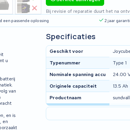
Bij revisie of reparatie duurt het na o
ijd een passende oplossing
2 jaar garant
Specificaties
Geschikt voor
Joycube,
it
nt u
Typenummer
Type 1
Nominale spanning accu
24.00 
batterij
atiek.
Originele capaciteit
13.5 Ah
volg van
n
Productnaam
sundvall
bracht
n, en is
, en
oorzaakt