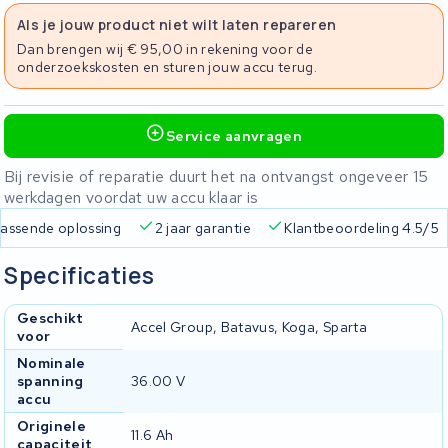
Als je jouw product niet wilt laten repareren
Dan brengen wij € 95,00 in rekening voor de
onderzoekskosten en sturen jouw accu terug.
Service aanvragen
Bij revisie of reparatie duurt het na ontvangst ongeveer 15
werkdagen voordat uw accu klaar is
 passende oplossing
2 jaar garantie
Klantbeoordeling 4.5/5
Specificaties
Geschikt
Accel Group, Batavus, Koga, Sparta
voor
Nominale
spanning
36.00 V
accu
Originele
11.6 Ah
capaciteit