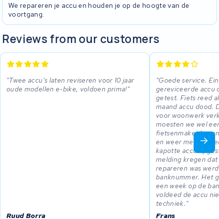
We repareren je accu en houden je op de hoogte van de
voortgang.
Reviews from our customers
Twee accu's laten reviseren voor 10 jaar
Goede service. Ei
oude modellen e-bike, voldoen prima!
gereviceerde accu 
getest. Fiets reed 
maand accu dood. Da
voor woonwerk verk
moesten we wel een
fietsenmaker kopen
en weer met KWS en
kapotte accu opges
melding kregen dat h
repareren was werd
banknummer. Het ge
een week op de bank
voldeed de accu niet
techniek.
Ruud Borra
Frans