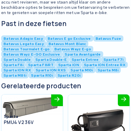
accu niet reviseren, maar we staan altijd klaar om andere
beschikbare opties te bespreken om uw fietservaring te verbeteren
en te genieten van soepele ritten met uw Sparta e-bike.
Past in deze fietsen
Batavus Adagio Easy
Batavus E go Exclusive
Batavus Fuze
Batavus Legato Easy
Batavus Mont Blanc
Batavus Tourmalet E-go
Batavus Wayz E-go
Batavus Wayz E-GO Exclusive
Sparta Avantgarde
Sparta Double
Sparta Double-E
Sparta Entree
Sparta F7i
Sparta F8i
Sparta F8iRT
Sparta ION
Sparta ION Entree RX
Sparta ION RX
Sparta ION RXS
Sparta M10i
Sparta M8i
Sparta M8ti
Sparta R10i
Sparta R20i
Gerelateerde producten
Sparta
PMU4 V2 36V