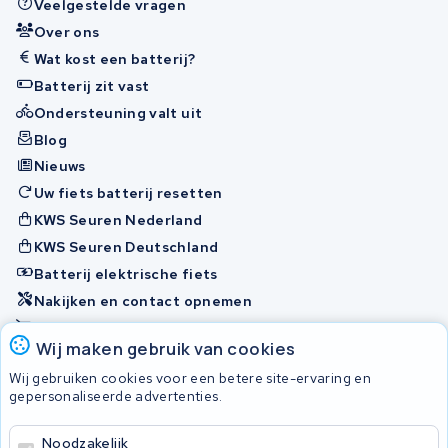
Veelgestelde vragen
Over ons
Wat kost een batterij?
Batterij zit vast
Ondersteuning valt uit
Blog
Nieuws
Uw fiets batterij resetten
KWS Seuren Nederland
KWS Seuren Deutschland
Batterij elektrische fiets
Nakijken en contact opnemen
Onherstelbaar
Wij maken gebruik van cookies
Wij gebruiken cookies voor een betere site-ervaring en
Accu's
gepersonaliseerde advertenties.
Noodzakelijk