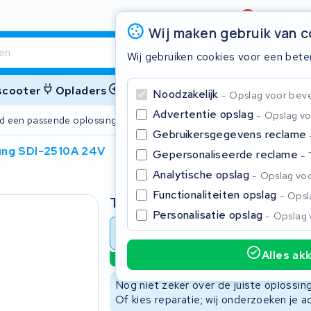
Beoordeling
4,6/5
Wij maken gebruik van 
Wij gebruiken cookies voor een bete
 scooter
Opladers
Accessoires
Noodzakelijk
Opslag voor bevei
Advertentie opslag
Opslag vo
ijd een passende oplossing
2 jaar garant
Gebruikersgegevens reclame
ng SDI-2510A 24V
Gepersonaliseerde reclame
Sluite
Analytische opslag
Opslag voo
Functionaliteiten opslag
Opsla
Type
Personalisatie opslag
Opslag 
Accu revisie
Accu reparat
Alles ak
Duurzame optie
Begin te typen in de zoekbalk om te zoeken
Nog niet zeker over de juiste oplossi
Of kies reparatie; wij onderzoeken je a