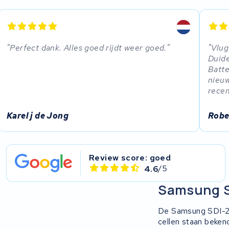
Perfect dank. Alles goed rijdt weer goed.
Vlug
Duide
Batte
nieu
recen
Karel j de Jong
Robe
Review score: goed
4.6
/5
Samsung S
De Samsung SDI-251
cellen staan beken