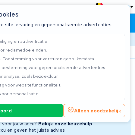
België
cookies
Winkelwagen
Inloggen
re site-ervaring en gepersonaliseerde advertenties.
liging en authenticatie.
or reclamedoeleinden.
ie
Klantbeoordeling 4.5/5
Toestemming voor versturen gebruikersdata.
Toestemming voor gepersonaliseerde advertenties.
n
r analyse, zoals bezoekduur.
g voor websitefunctionaliteit.
voor personalisatie.
ie
Nieuwe Accu
Refurbished Accu
koord
Alleen noodzakelijk
Niet beschikbaar
Niet beschikbaar
ng voor jouw accu?
Bekijk onze keuzehulp
ccu en geven het juiste advies