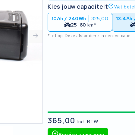
Kies jouw capaciteit
Wat betek
10Ah / 240Wh
325,00
13.4Ah
25-60
km*
*Let op! Deze afstanden zijn een indicatie
365,00
Incl. BTW
Service aanvragen