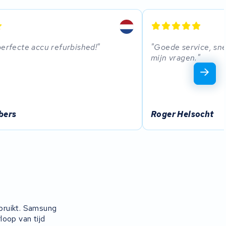
perfecte accu refurbished!
Goede service, sne
mijn vragen.
bers
Roger Helsocht
bruikt. Samsung
loop van tijd