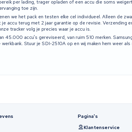
bereik per lading, trager opladen of een accu die soms weigert
ervanging toe zijn.
nen we het pack en testen elke cel individueel. Alleen de zw
t je accu terug met 2 jaar garantie op de revisie. Verzending en
onze tracker volg je precies waar je accu is.
an 45.000 accu's gereviseerd, van ruim 510 merken. Samsung
 werkbank. Stuur je SDI-2510A op en wij maken hem weer als 
evens
Pagina's
Klantenservice