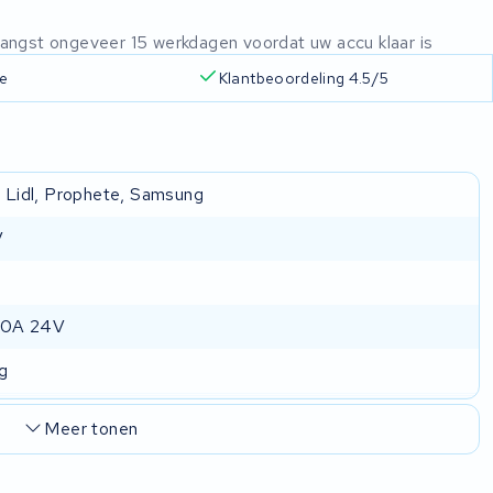
ntvangst ongeveer 15 werkdagen voordat uw accu klaar is
ie
Klantbeoordeling 4.5/5
, Lidl, Prophete, Samsung
V
10A 24V
g
Meer tonen