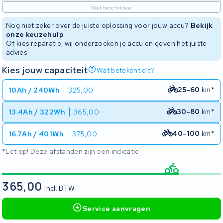
Niet beschikbaar
Nog niet zeker over de juiste oplossing voor jouw accu?
Bekijk
onze keuzehulp
Of kies reparatie; wij onderzoeken je accu en geven het juiste
advies
Kies jouw capaciteit
Wat betekent dit?
25-60
km*
10Ah / 240Wh
325,00
30-80
km*
13.4Ah / 322Wh
365,00
40-100
km*
16.7Ah / 401Wh
375,00
*Let op! Deze afstanden zijn een indicatie
365,00
Incl. BTW
Service aanvragen