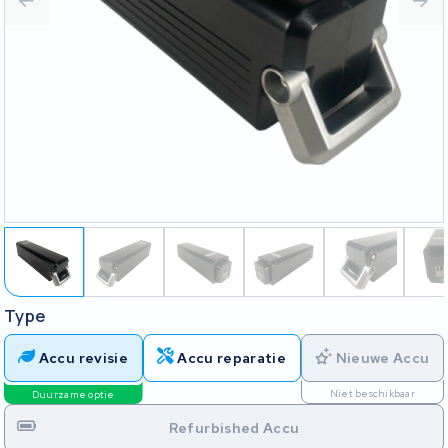
Type
Accu revisie
Accu reparatie
Nieuwe Accu
Niet beschikbaar
Duurzame optie
Refurbished Accu