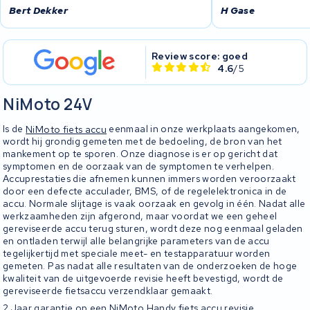
Bert Dekker
H Gase
Review score: goed
4.6
/5
NiMoto 24V
Is de
NiMoto fiets accu
eenmaal in onze werkplaats aangekomen,
wordt hij grondig gemeten met de bedoeling, de bron van het
mankement op te sporen. Onze diagnose is er op gericht dat
symptomen en de oorzaak van de symptomen te verhelpen.
Accuprestaties die afnemen kunnen immers worden veroorzaakt
door een defecte acculader, BMS, of de regelelektronica in de
accu. Normale slijtage is vaak oorzaak en gevolg in één. Nadat alle
werkzaamheden zijn afgerond, maar voordat we een geheel
gereviseerde accu terug sturen, wordt deze nog eenmaal geladen
en ontladen terwijl alle belangrijke parameters van de accu
tegelijkertijd met speciale meet- en testapparatuur worden
gemeten. Pas nadat alle resultaten van de onderzoeken de hoge
kwaliteit van de uitgevoerde revisie heeft bevestigd, wordt de
gereviseerde fietsaccu verzendklaar gemaakt.
2 Jaar garantie op een NiMoto Handy fiets accu revisie