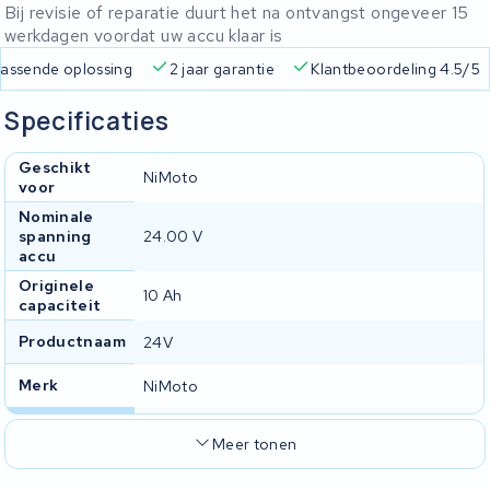
Bij revisie of reparatie duurt het na ontvangst ongeveer 15
werkdagen voordat uw accu klaar is
 passende oplossing
2 jaar garantie
Klantbeoordeling 4.5/5
Specificaties
Geschikt
NiMoto
voor
Nominale
spanning
24.00 V
accu
Originele
10 Ah
capaciteit
Productnaam
24V
Merk
NiMoto
Meer tonen