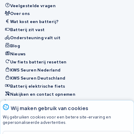
Veelgestelde vragen
Over ons
Wat kost een batterij?
Batterij zit vast
Ondersteuning valt uit
Blog
Nieuws
Uw fiets batterij resetten
KWS Seuren Nederland
KWS Seuren Deutschland
Batterij elektrische fiets
Nakijken en contact opnemen
Onherstelbaar
Wij maken gebruik van cookies
Wij gebruiken cookies voor een betere site-ervaring en
Accu's
gepersonaliseerde advertenties.