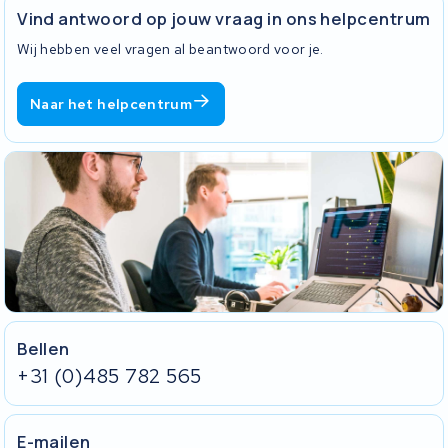
te halen en klaar te zetten. We regelen de rest. Op elke revisie krijg
Vind antwoord op jouw vraag in ons helpcentrum
je 2 jaar garantie, zodat je weer zorgeloos kunt fietsen.
Wij hebben veel vragen al beantwoord voor je.
Naar het helpcentrum
Bellen
+31 (0)485 782 565
E-mailen