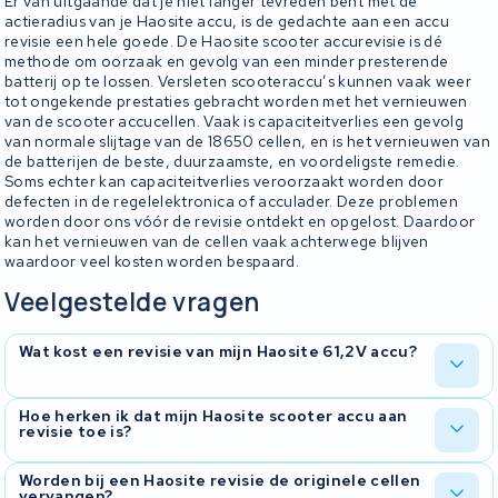
Er van uitgaande dat je niet langer tevreden bent met de
actieradius van je Haosite accu, is de gedachte aan een accu
revisie een hele goede. De Haosite scooter accurevisie is dé
methode om oorzaak en gevolg van een minder presterende
batterij op te lossen. Versleten scooteraccu’s kunnen vaak weer
tot ongekende prestaties gebracht worden met het vernieuwen
van de scooter accucellen. Vaak is capaciteitverlies een gevolg
van normale slijtage van de 18650 cellen, en is het vernieuwen van
de batterijen de beste, duurzaamste, en voordeligste remedie.
Soms echter kan capaciteitverlies veroorzaakt worden door
defecten in de regelelektronica of acculader. Deze problemen
worden door ons vóór de revisie ontdekt en opgelost. Daardoor
kan het vernieuwen van de cellen vaak achterwege blijven
waardoor veel kosten worden bespaard.
Veelgestelde vragen
Wat kost een revisie van mijn Haosite 61,2V accu?
De prijs van een Haosite accu revisie hangt af van de staat van je
Hoe herken ik dat mijn Haosite scooter accu aan
revisie toe is?
pack en het type cellen dat we plaatsen. Na ontvangst krijg je een
gratis diagnose met een duidelijke prijsopgave, zonder
verplichtingen. Op alle revisies geven we 2 jaar garantie. Vanuit
Typische signalen zijn een flink kortere actieradius dan je gewend
Worden bij een Haosite revisie de originele cellen
Belgie is verzending gratis, en ook retour betaal je niets.
vervangen?