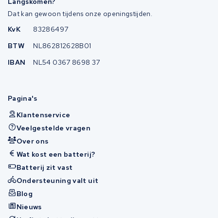
Langskomen?
Dat kan gewoon tijdens onze openingstijden.
KvK
83286497
BTW
NL862812628B01
IBAN
NL54 0367 8698 37
Pagina's
Klantenservice
Veelgestelde vragen
Over ons
Wat kost een batterij?
Batterij zit vast
Ondersteuning valt uit
Blog
Nieuws