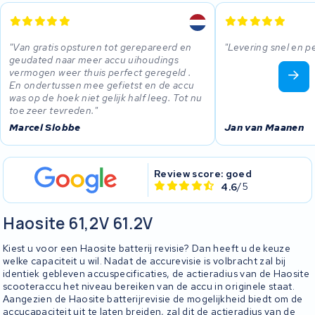
Van gratis opsturen tot gerepareerd en
Levering snel en p
geudated naar meer accu uihoudings
vermogen weer thuis perfect geregeld .
En ondertussen mee gefietst en de accu
was op de hoek niet gelijk half leeg. Tot nu
toe zeer tevreden.
Marcel Slobbe
Jan van Maanen
Review score: goed
4.6
/5
Haosite 61,2V 61.2V
Kiest u voor een Haosite batterij revisie? Dan heeft u de keuze
welke capaciteit u wil. Nadat de accurevisie is volbracht zal bij
identiek gebleven accuspecificaties, de actieradius van de Haosite
scooteraccu het niveau bereiken van de accu in originele staat.
Aangezien de Haosite batterijrevisie de mogelijkheid biedt om de
accucapaciteit uit te laten breiden, zal dit de actieradius van de