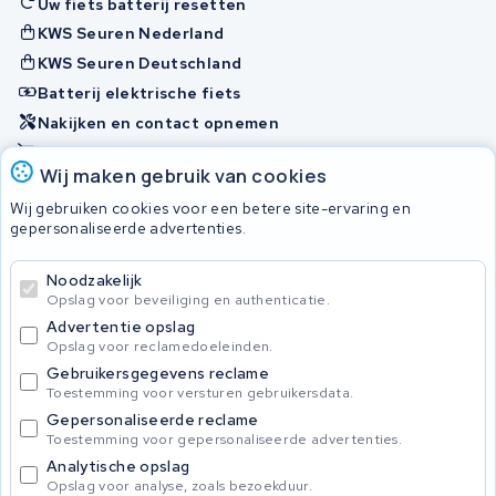
Uw fiets batterij resetten
KWS Seuren Nederland
KWS Seuren Deutschland
Batterij elektrische fiets
Nakijken en contact opnemen
Onherstelbaar
Wij maken gebruik van cookies
Wij gebruiken cookies voor een betere site-ervaring en
Accu's
gepersonaliseerde advertenties.
Noodzakelijk
© 2026 KWS Seuren
Opslag voor beveiliging en authenticatie.
Algemene voorwaarden
Advertentie opslag
Privacy Policy
Opslag voor reclamedoeleinden.
Gebruikersgegevens reclame
Toestemming voor versturen gebruikersdata.
Gepersonaliseerde reclame
Toestemming voor gepersonaliseerde advertenties.
Analytische opslag
Opslag voor analyse, zoals bezoekduur.