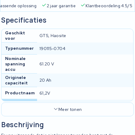
Gratis verzending
Altijd een passende oplossing
2 jaa
Specificaties
Geschikt
GTS, Haosite
voor
Typenummer
190115-0704
Nominale
spanning
61.20 V
accu
Originele
20 Ah
capaciteit
Productnaam
61,2V
Meer tonen
Beschrijving