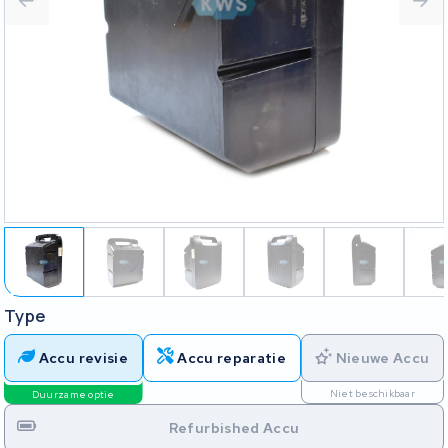
Type
Accu revisie
Accu reparatie
Nieuwe Accu
Niet beschikbaar
Duurzame optie
Refurbished Accu