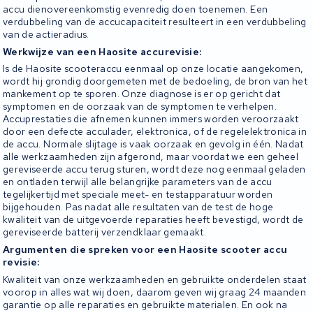
accu dienovereenkomstig evenredig doen toenemen. Een
verdubbeling van de accucapaciteit resulteert in een verdubbeling
van de actieradius.
Werkwijze van een Haosite accurevisie:
Is de Haosite scooteraccu eenmaal op onze locatie aangekomen,
wordt hij grondig doorgemeten met de bedoeling, de bron van het
mankement op te sporen. Onze diagnose is er op gericht dat
symptomen en de oorzaak van de symptomen te verhelpen.
Accuprestaties die afnemen kunnen immers worden veroorzaakt
door een defecte acculader, elektronica, of de regelelektronica in
de accu. Normale slijtage is vaak oorzaak en gevolg in één. Nadat
alle werkzaamheden zijn afgerond, maar voordat we een geheel
gereviseerde accu terug sturen, wordt deze nog eenmaal geladen
en ontladen terwijl alle belangrijke parameters van de accu
tegelijkertijd met speciale meet- en testapparatuur worden
bijgehouden. Pas nadat alle resultaten van de test de hoge
kwaliteit van de uitgevoerde reparaties heeft bevestigd, wordt de
gereviseerde batterij verzendklaar gemaakt.
Argumenten die spreken voor een Haosite scooter accu
revisie:
Kwaliteit van onze werkzaamheden en gebruikte onderdelen staat
voorop in alles wat wij doen, daarom geven wij graag 24 maanden
garantie op alle reparaties en gebruikte materialen. En ook na